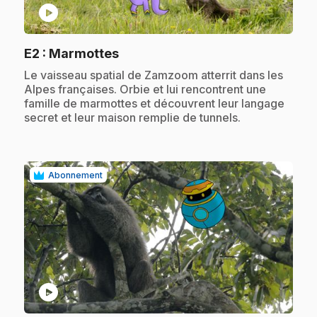
play_circle
.
E2
: Marmottes
.
Le vaisseau spatial de Zamzoom atterrit dans les
Alpes françaises. Orbie et lui rencontrent une
famille de marmottes et découvrent leur langage
secret et leur maison remplie de tunnels.
Abonnement
play_circle