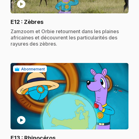
play_circle
.
E12
: Zèbres
.
Zamzoom et Orbie retournent dans les plaines
africaines et découvrent les particularités des
rayures des zèbres.
Abonnement
play_circle
.
E13
: Rhinocéros