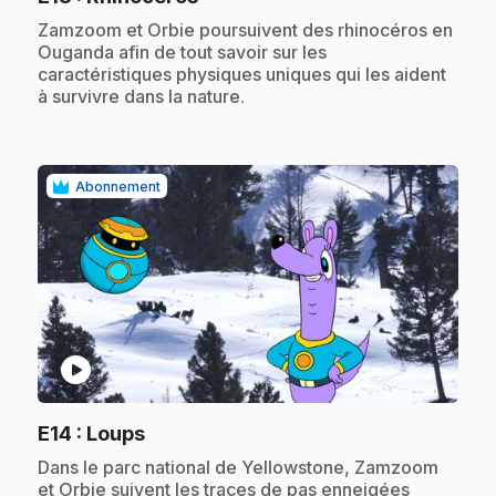
.
Zamzoom et Orbie poursuivent des rhinocéros en
Ouganda afin de tout savoir sur les
caractéristiques physiques uniques qui les aident
à survivre dans la nature.
Abonnement
play_circle
.
E14
: Loups
.
Dans le parc national de Yellowstone, Zamzoom
et Orbie suivent les traces de pas enneigées