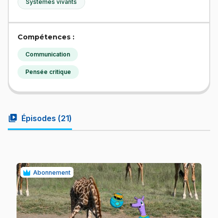
Systèmes vivants
Compétences :
Communication
Pensée critique
video_library
Épisodes (
21
)
Abonnement