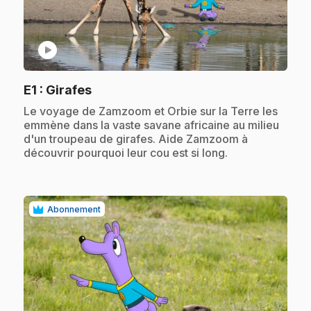
play_circle
.
E1
: Girafes
.
Le voyage de Zamzoom et Orbie sur la Terre les
emmène dans la vaste savane africaine au milieu
d'un troupeau de girafes. Aide Zamzoom à
découvrir pourquoi leur cou est si long.
Abonnement