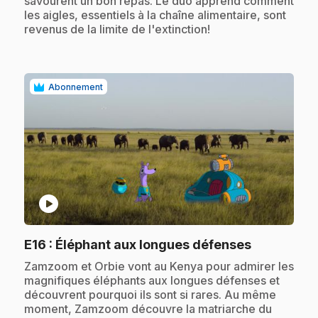
savourent un bon repas. Le duo apprend comment
les aigles, essentiels à la chaîne alimentaire, sont
revenus de la limite de l'extinction!
Abonnement
play_circle
.
E16
: Éléphant aux longues défenses
.
Zamzoom et Orbie vont au Kenya pour admirer les
magnifiques éléphants aux longues défenses et
découvrent pourquoi ils sont si rares. Au même
moment, Zamzoom découvre la matriarche du