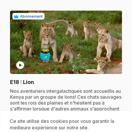
Abonnement
play_circle
.
E18
: Lion
.
Nos aventuriers intergalactiques sont accueillis au
Kenya par un groupe de lions! Ces chats sauvages
sont les rois des plaines et n'hésitent pas à
s'affirmer lorsque d'autres animaux s'approchent
trop près d'eux.
Ce site utilise des cookies pour vous garantir la
meilleure expérience sur notre site.