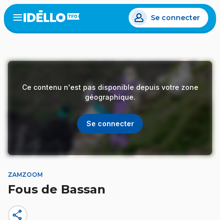
Aller
Se connecter
au
Open
the
contenu
menu
principal
Ce contenu n'est pas disponible depuis votre zone
géographique.
Se connecter
ZAMZOOM
Fous de Bassan
share