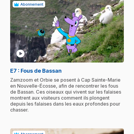
Abonnement
play_circle
.
E7
: Fous de Bassan
.
Zamzoom et Orbie se posent à Cap Sainte-Marie
en Nouvelle-Écosse, afin de rencontrer les fous
de Bassan. Ces oiseaux qui vivent sur les falaises
montrent aux visiteurs comment ils plongent
depuis les falaises dans les eaux profondes pour
chasser.