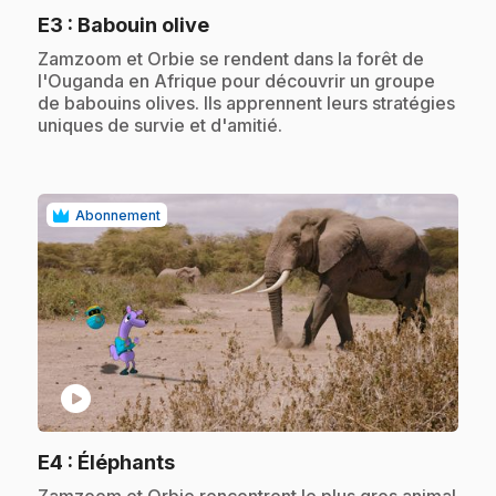
.
E3
: Babouin olive
.
Zamzoom et Orbie se rendent dans la forêt de
l'Ouganda en Afrique pour découvrir un groupe
de babouins olives. Ils apprennent leurs stratégies
uniques de survie et d'amitié.
Abonnement
play_circle
.
E4
: Éléphants
.
Zamzoom et Orbie rencontrent le plus gros animal