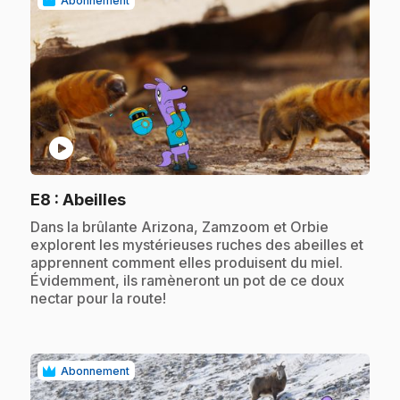
Abonnement
play_circle
.
E8
: Abeilles
.
Dans la brûlante Arizona, Zamzoom et Orbie
explorent les mystérieuses ruches des abeilles et
apprennent comment elles produisent du miel.
Évidemment, ils ramèneront un pot de ce doux
nectar pour la route!
Abonnement