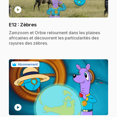
play_circle
.
E12
: Zèbres
.
Zamzoom et Orbie retournent dans les plaines
africaines et découvrent les particularités des
rayures des zèbres.
Abonnement
play_circle