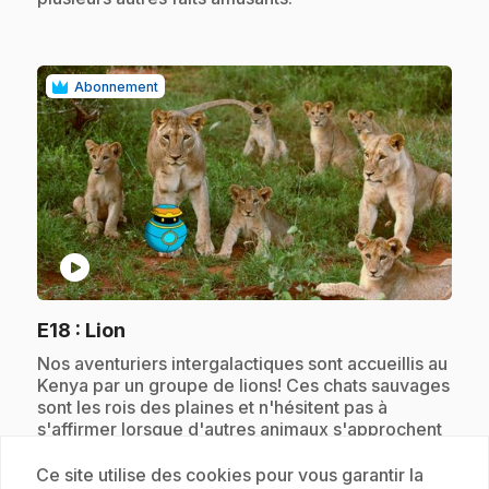
Abonnement
play_circle
.
E18
: Lion
.
Nos aventuriers intergalactiques sont accueillis au
Kenya par un groupe de lions! Ces chats sauvages
sont les rois des plaines et n'hésitent pas à
s'affirmer lorsque d'autres animaux s'approchent
trop près d'eux.
Ce site utilise des cookies pour vous garantir la