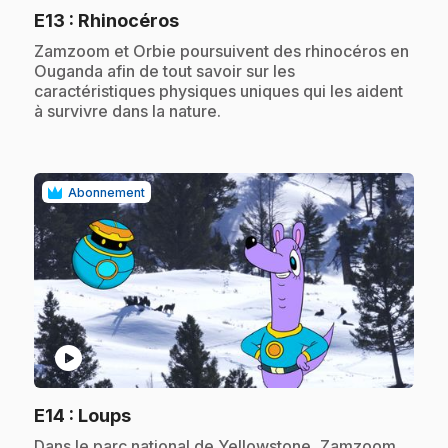
.
E13
: Rhinocéros
.
Zamzoom et Orbie poursuivent des rhinocéros en
Ouganda afin de tout savoir sur les
caractéristiques physiques uniques qui les aident
à survivre dans la nature.
Abonnement
play_circle
.
E14
: Loups
.
Dans le parc national de Yellowstone, Zamzoom