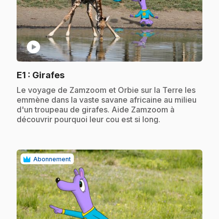
play_circle
.
E1
: Girafes
.
Le voyage de Zamzoom et Orbie sur la Terre les
emmène dans la vaste savane africaine au milieu
d'un troupeau de girafes. Aide Zamzoom à
découvrir pourquoi leur cou est si long.
Abonnement