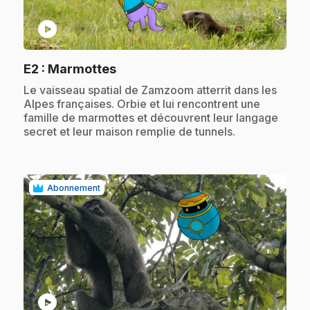
play_circle
.
E2
: Marmottes
.
Le vaisseau spatial de Zamzoom atterrit dans les
Alpes françaises. Orbie et lui rencontrent une
famille de marmottes et découvrent leur langage
secret et leur maison remplie de tunnels.
Abonnement
play_circle