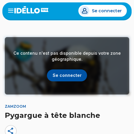
Aller
Se connecter
au
Open
the
contenu
menu
principal
Ce contenu n'est pas disponible depuis votre zone
géographique.
Se connecter
ZAMZOOM
Pygargue à tête blanche
share