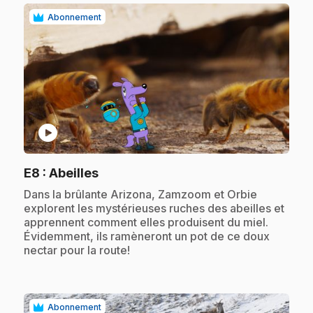
Abonnement
play_circle
.
E8
: Abeilles
.
Dans la brûlante Arizona, Zamzoom et Orbie
explorent les mystérieuses ruches des abeilles et
apprennent comment elles produisent du miel.
Évidemment, ils ramèneront un pot de ce doux
nectar pour la route!
Abonnement