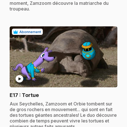
moment, Zamzoom découvre la matriarche du
troupeau.
Abonnement
play_circle
.
E17
: Tortue
.
Aux Seychelles, Zamzoom et Orbie tombent sur
de gros rochers en mouvement... qui sont en fait
des tortues géantes ancestrales! Le duo découvre
combien de temps peuvent vivre les tortues et
plusieurs autres faits amusants.