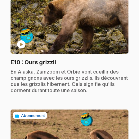
play_circle
.
E10
: Ours grizzli
.
En Alaska, Zamzoom et Orbie vont cueillir des
champignons avec les ours grizzlis. Ils découvrent
que les grizzlis hibernent. Cela signifie qu'ils
dorment durant toute une saison.
Abonnement