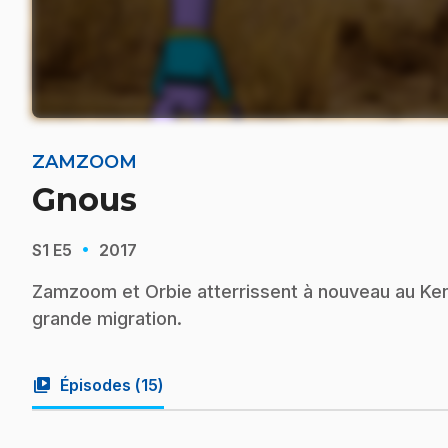
ZAMZOOM
Gnous
·
S1
E5
2017
Zamzoom et Orbie atterrissent à nouveau au Keny
grande migration.
video_library
Épisodes (
15
)