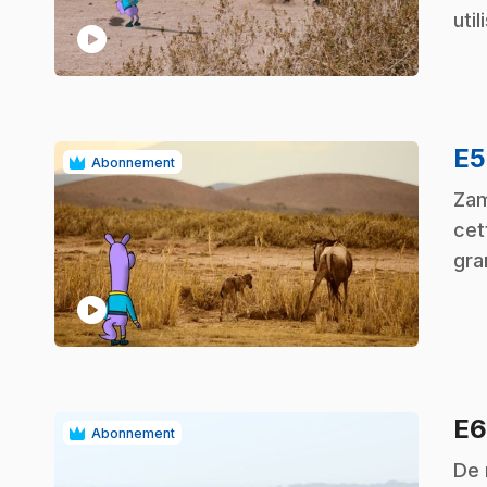
uti
play_circle
E
Abonnement
.
Zam
cet
gra
play_circle
E
Abonnement
.
De 