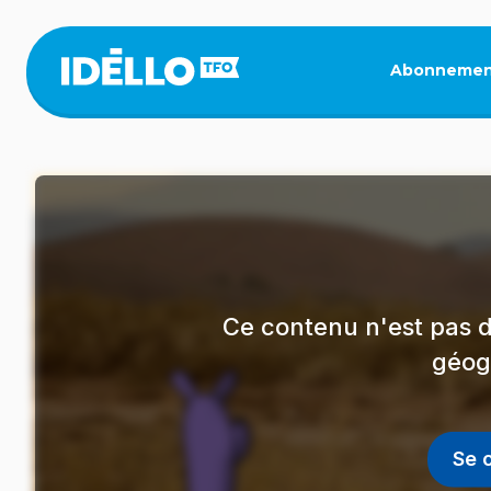
Aller
au
contenu
Abonnemen
principal
Ce contenu n'est pas d
géog
Se 