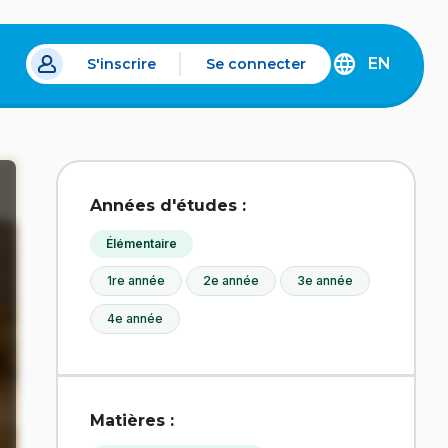
EN
S'inscrire
Se connecter
s un nouvel onglet.
DISCOVER
THE
ENGLISH
VERSION
OF
IDÉLLO.
Années d'études :
Élémentaire
1re année
2e année
3e année
4e année
Matières :