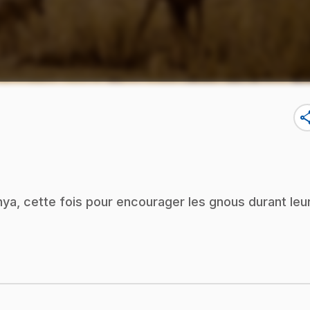
sha
a, cette fois pour encourager les gnous durant leu