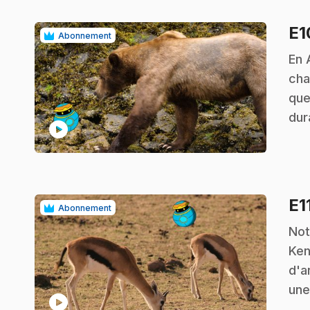
E
Abonnement
.
En 
cha
que
dur
play_circle
E1
Abonnement
.
Not
Ken
d'a
une
play_circle