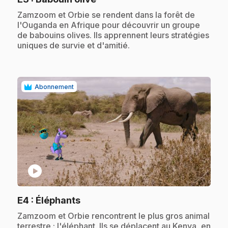
.
Zamzoom et Orbie se rendent dans la forêt de
l'Ouganda en Afrique pour découvrir un groupe
de babouins olives. Ils apprennent leurs stratégies
uniques de survie et d'amitié.
Abonnement
play_circle
.
E4
: Éléphants
.
Zamzoom et Orbie rencontrent le plus gros animal
terrestre : l'éléphant. Ils se déplacent au Kenya, en