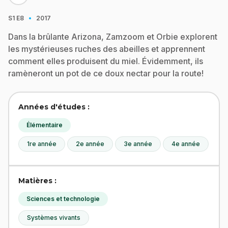
·
S1
E8
2017
Dans la brûlante Arizona, Zamzoom et Orbie explorent
les mystérieuses ruches des abeilles et apprennent
comment elles produisent du miel. Évidemment, ils
ramèneront un pot de ce doux nectar pour la route!
Années d'études :
Élémentaire
1re année
2e année
3e année
4e année
Matières :
Sciences et technologie
Systèmes vivants