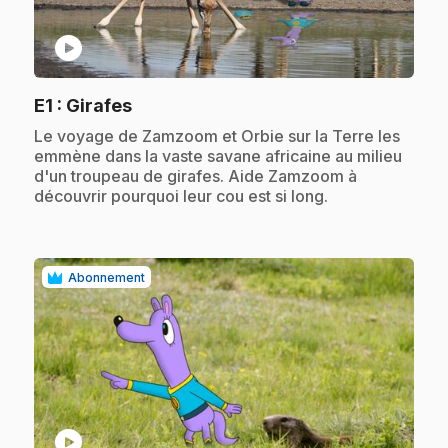
play_circle
.
E1
: Girafes
.
Le voyage de Zamzoom et Orbie sur la Terre les
emmène dans la vaste savane africaine au milieu
d'un troupeau de girafes. Aide Zamzoom à
découvrir pourquoi leur cou est si long.
Abonnement
play_circle