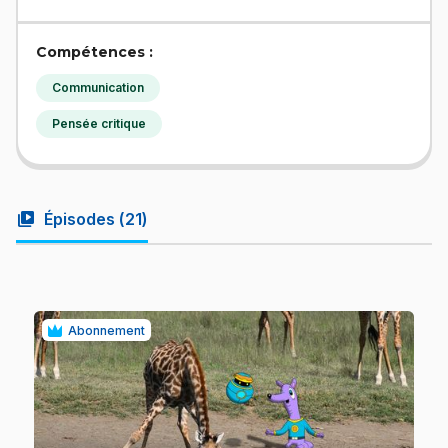
Compétences :
Communication
Pensée critique
video_library
Épisodes (
21
)
Abonnement