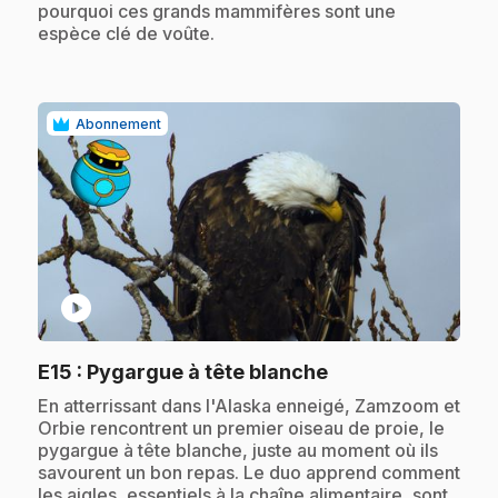
pourquoi ces grands mammifères sont une
espèce clé de voûte.
Abonnement
play_circle
.
E15
: Pygargue à tête blanche
.
En atterrissant dans l'Alaska enneigé, Zamzoom et
Orbie rencontrent un premier oiseau de proie, le
pygargue à tête blanche, juste au moment où ils
savourent un bon repas. Le duo apprend comment
les aigles, essentiels à la chaîne alimentaire, sont