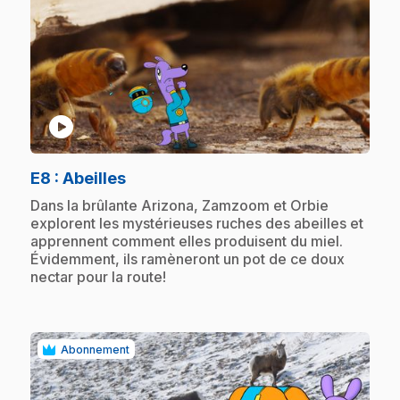
play_circle
.
E8
: Abeilles
.
Dans la brûlante Arizona, Zamzoom et Orbie
explorent les mystérieuses ruches des abeilles et
apprennent comment elles produisent du miel.
Évidemment, ils ramèneront un pot de ce doux
nectar pour la route!
Abonnement