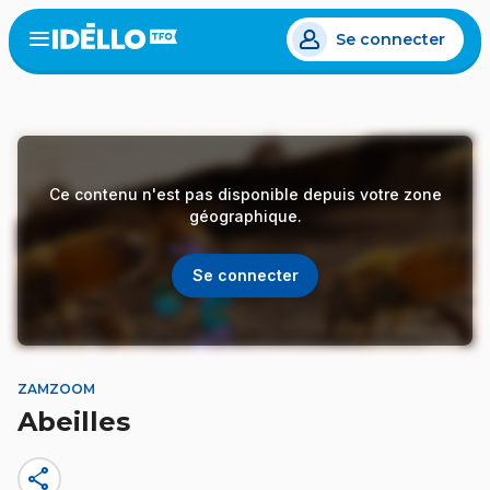
Aller
Se connecter
au
Open
the
contenu
menu
principal
Ce contenu n'est pas disponible depuis votre zone
géographique.
Se connecter
ZAMZOOM
Abeilles
share