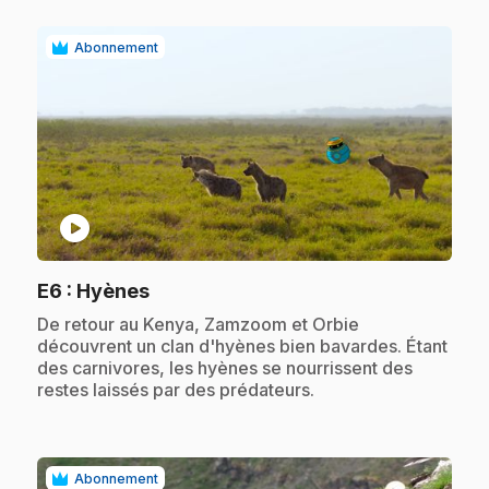
Abonnement
play_circle
.
E6
: Hyènes
.
De retour au Kenya, Zamzoom et Orbie
découvrent un clan d'hyènes bien bavardes. Étant
des carnivores, les hyènes se nourrissent des
restes laissés par des prédateurs.
Abonnement