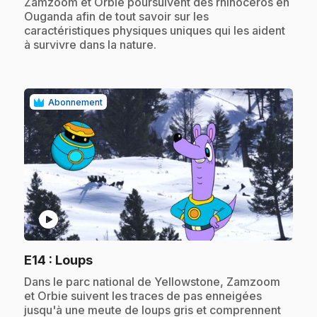
.
Zamzoom et Orbie poursuivent des rhinocéros en
Ouganda afin de tout savoir sur les
caractéristiques physiques uniques qui les aident
à survivre dans la nature.
Abonnement
play_circle
.
E14
: Loups
.
Dans le parc national de Yellowstone, Zamzoom
et Orbie suivent les traces de pas enneigées
jusqu'à une meute de loups gris et comprennent