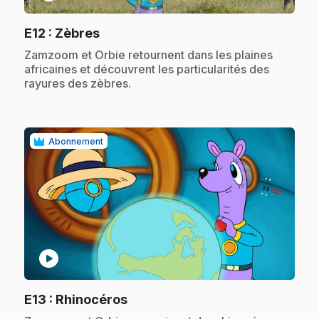
.
E12
: Zèbres
.
Zamzoom et Orbie retournent dans les plaines
africaines et découvrent les particularités des
rayures des zèbres.
Abonnement
play_circle
.
E13
: Rhinocéros