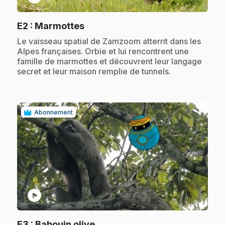
.
E2
: Marmottes
.
Le vaisseau spatial de Zamzoom atterrit dans les
Alpes françaises. Orbie et lui rencontrent une
famille de marmottes et découvrent leur langage
secret et leur maison remplie de tunnels.
Abonnement
play_circle
.
E3
: Babouin olive