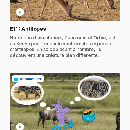
play_circle
.
E11
: Antilopes
.
Notre duo d'aventuriers, Zamzoom et Orbie, est
au Kenya pour rencontrer différentes espèces
d'antilopes. En se déplaçant à l'ombre, ils
découvrent une créature bien différente.
Abonnement
play_circle