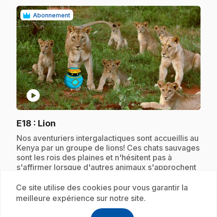
Abonnement
play_circle
.
E18
: Lion
.
Nos aventuriers intergalactiques sont accueillis au
Kenya par un groupe de lions! Ces chats sauvages
sont les rois des plaines et n'hésitent pas à
s'affirmer lorsque d'autres animaux s'approchent
trop près d'eux.
Ce site utilise des cookies pour vous garantir la
meilleure expérience sur notre site.
Abonnement