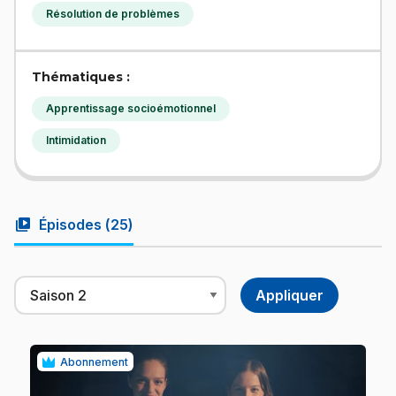
Résolution de problèmes
Thématiques :
Apprentissage socioémotionnel
Intimidation
video_library
Épisodes (
25
)
Abonnement