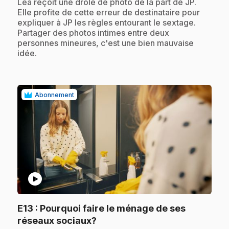
.
Léa reçoit une drôle de photo de la part de JP.
Elle profite de cette erreur de destinataire pour
expliquer à JP les règles entourant le sextage.
Partager des photos intimes entre deux
personnes mineures, c'est une bien mauvaise
idée.
Abonnement
play_circle
E13
: Pourquoi faire le ménage de ses
.
réseaux sociaux?