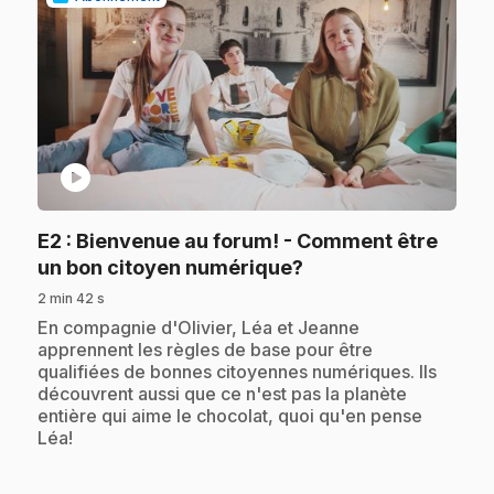
play_circle
E2
: Bienvenue au forum! - Comment être
.
un bon citoyen numérique?
2 min 42 s
.
En compagnie d'Olivier, Léa et Jeanne
apprennent les règles de base pour être
qualifiées de bonnes citoyennes numériques. Ils
découvrent aussi que ce n'est pas la planète
entière qui aime le chocolat, quoi qu'en pense
Léa!