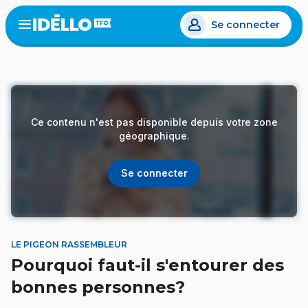
Aller
Se connecter
au
Open
the
contenu
menu
principal
Ce contenu n'est pas disponible depuis votre zone
géographique.
Se connecter
LE PIGEON RASSEMBLEUR
Pourquoi faut-il s'entourer des
bonnes personnes?