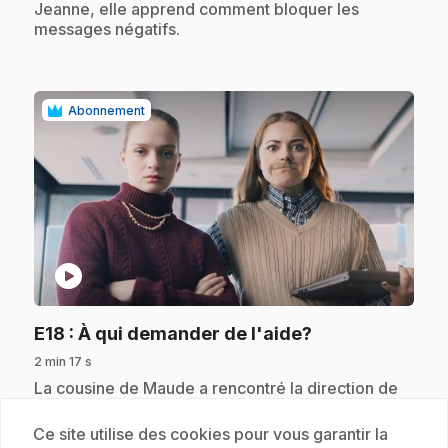
Jeanne, elle apprend comment bloquer les
messages négatifs.
Abonnement
play_circle
.
E18
: À qui demander de l'aide?
2 min 17 s
.
La cousine de Maude a rencontré la direction de
son école avec ses parents. Elle a raconté tout ce
qu'elle vivait sur les réseaux sociaux. Maude fait
Ce site utilise des cookies pour vous garantir la
le point de la situation avec Jeanne.