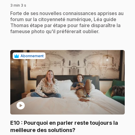
3 min 3 s
.
Forte de ses nouvelles connaissances apprises au
forum sur la citoyenneté numérique, Léa guide
Thomas étape par étape pour faire disparaître la
fameuse photo qu'il préférerait oublier.
Abonnement
play_circle
E10
: Pourquoi en parler reste toujours la
.
meilleure des solutions?