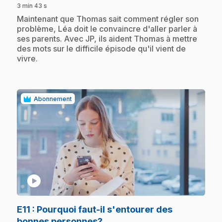
3 min 43 s
.
Maintenant que Thomas sait comment régler son
problème, Léa doit le convaincre d'aller parler à
ses parents. Avec JP, ils aident Thomas à mettre
des mots sur le difficile épisode qu'il vient de
vivre.
Abonnement
play_circle
E11
: Pourquoi faut-il s'entourer des
.
bonnes personnes?