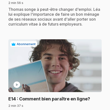
2 min 56 s
.
Thomas songe à peut-être changer d'emploi. Léa
lui explique l'importance de faire un bon ménage
de ses réseaux sociaux avant d'aller porter son
curriculum vitae à de futurs employeurs.
Abonnement
play_circle
.
E14
: Comment bien paraître en ligne?
2 min 37 s