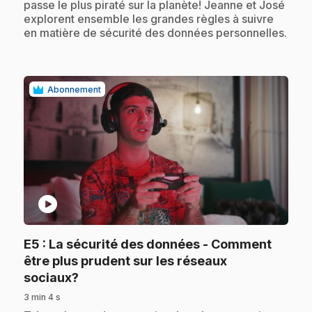
passe le plus piraté sur la planète! Jeanne et José
explorent ensemble les grandes règles à suivre
en matière de sécurité des données personnelles.
Abonnement
play_circle
E5
: La sécurité des données - Comment
être plus prudent sur les réseaux
.
sociaux?
3 min 4 s