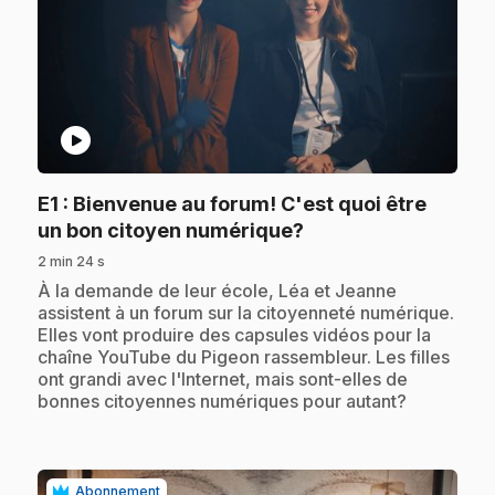
play_circle
E1
: Bienvenue au forum! C'est quoi être
.
un bon citoyen numérique?
2 min 24 s
.
À la demande de leur école, Léa et Jeanne
assistent à un forum sur la citoyenneté numérique.
Elles vont produire des capsules vidéos pour la
chaîne YouTube du Pigeon rassembleur. Les filles
ont grandi avec l'Internet, mais sont-elles de
bonnes citoyennes numériques pour autant?
Abonnement