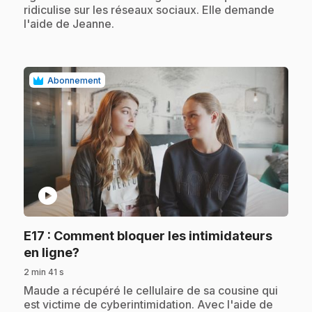
ridiculise sur les réseaux sociaux. Elle demande
l'aide de Jeanne.
Abonnement
play_circle
E17
: Comment bloquer les intimidateurs
.
en ligne?
2 min 41 s
.
Maude a récupéré le cellulaire de sa cousine qui
est victime de cyberintimidation. Avec l'aide de