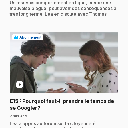
.
Un mauvais comportement en ligne, même une
mauvaise blague, peut avoir des conséquences à
très long terme. Léa en discute avec Thomas.
Abonnement
play_circle
E15
: Pourquoi faut-il prendre le temps de
.
se Googler?
2 min 37 s
.
Léa a appris au forum sur la citoyenneté