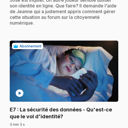
son identité en ligne. Que faire? Il demande l'aide
de Jeanne qui a justement appris comment gérer
cette situation au forum sur la citoyenneté
numérique.
Abonnement
play_circle
E7
: La sécurité des données - Qu'est-ce
.
que le vol d'identité?
3 min 3 s