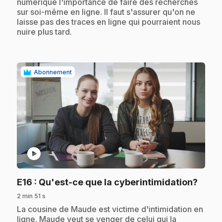
numérique l'importance de faire des recherches
sur soi-même en ligne. Il faut s'assurer qu'on ne
laisse pas des traces en ligne qui pourraient nous
nuire plus tard.
Abonnement
play_circle
.
E16
: Qu'est-ce que la cyberintimidation?
2 min 51 s
.
La cousine de Maude est victime d'intimidation en
ligne. Maude veut se venger de celui qui la