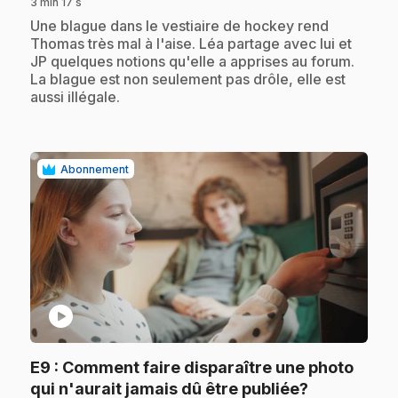
3 min 17 s
.
Une blague dans le vestiaire de hockey rend
Thomas très mal à l'aise. Léa partage avec lui et
JP quelques notions qu'elle a apprises au forum.
La blague est non seulement pas drôle, elle est
aussi illégale.
Abonnement
play_circle
E9
: Comment faire disparaître une photo
.
qui n'aurait jamais dû être publiée?