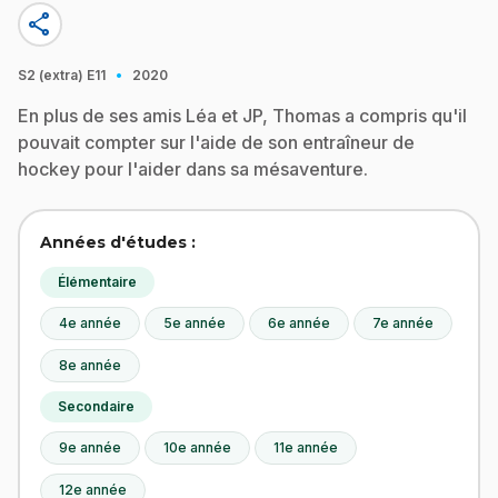
share
·
S2 (extra)
E11
2020
En plus de ses amis Léa et JP, Thomas a compris qu'il
pouvait compter sur l'aide de son entraîneur de
hockey pour l'aider dans sa mésaventure.
Années d'études :
Élémentaire
4e année
5e année
6e année
7e année
8e année
Secondaire
9e année
10e année
11e année
12e année