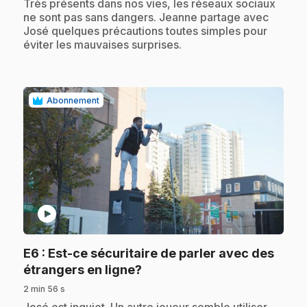
.
Très présents dans nos vies, les réseaux sociaux
ne sont pas sans dangers. Jeanne partage avec
José quelques précautions toutes simples pour
éviter les mauvaises surprises.
Abonnement
play_circle
E6
: Est-ce sécuritaire de parler avec des
.
étrangers en ligne?
2 min 56 s
.
José est inquiet. Un autre joueur semble utiliser