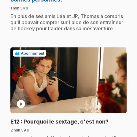
1 min 54 s
.
En plus de ses amis Léa et JP, Thomas a compris
qu'il pouvait compter sur l'aide de son entraîneur
de hockey pour l'aider dans sa mésaventure.
Abonnement
play_circle
.
E12
: Pourquoi le sextage, c'est non?
2 min 59 s