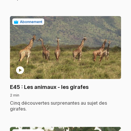
Abonnement
play_circle
.
E45
: Les animaux - les girafes
2 min
.
Cinq découvertes surprenantes au sujet des
girafes.