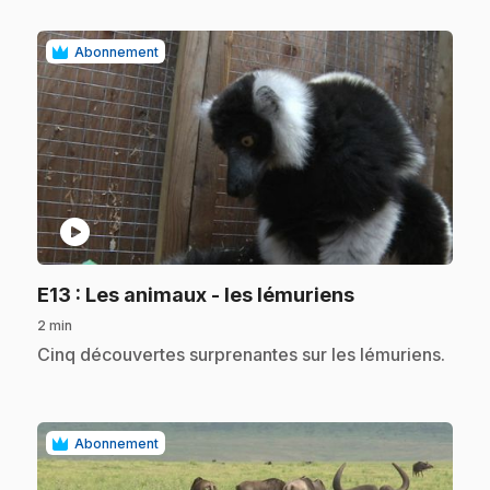
Abonnement
play_circle
.
E13
: Les animaux - les lémuriens
2 min
.
Cinq découvertes surprenantes sur les lémuriens.
Abonnement