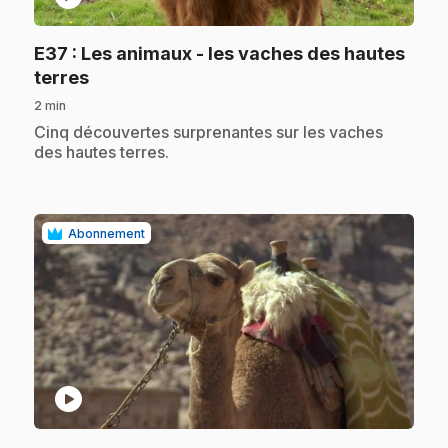
E37
: Les animaux - les vaches des hautes
.
terres
2 min
.
Cinq découvertes surprenantes sur les vaches
des hautes terres.
Abonnement
play_circle