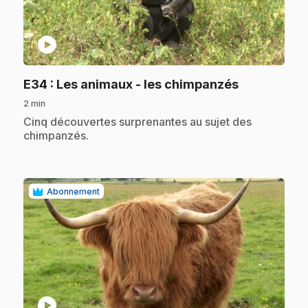
play_circle
.
E34
: Les animaux - les chimpanzés
2 min
.
Cinq découvertes surprenantes au sujet des
chimpanzés.
Abonnement
play_circle