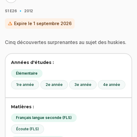
·
S1
E26
2012
warning
Expire le
1 septembre 2026
Cinq découvertes surprenantes au sujet des huskies.
Années d'études :
Élémentaire
1re année
2e année
3e année
4e année
Matières :
Français langue seconde (FLS)
Écoute (FLS)