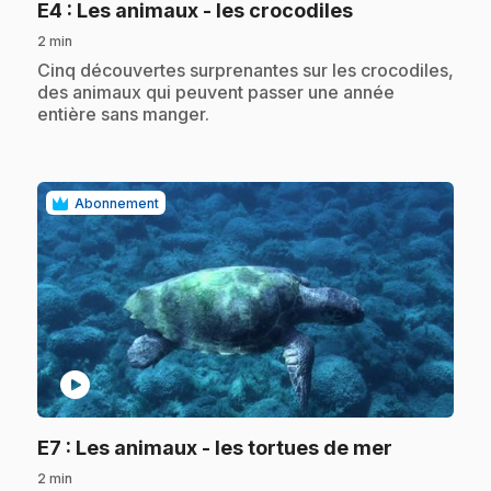
.
E4
: Les animaux - les crocodiles
2 min
.
Cinq découvertes surprenantes sur les crocodiles,
des animaux qui peuvent passer une année
entière sans manger.
Abonnement
play_circle
.
E7
: Les animaux - les tortues de mer
2 min