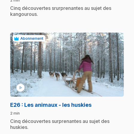
2 min
.
Cinq découvertes srurprenantes au sujet des
kangourous.
Abonnement
play_circle
.
E26
: Les animaux - les huskies
2 min
.
Cinq découvertes surprenantes au sujet des
huskies.