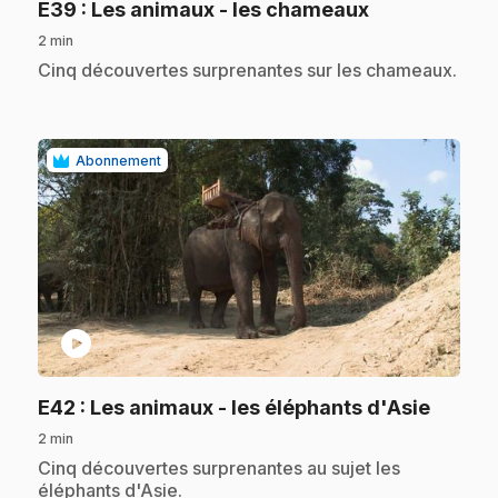
.
E39
: Les animaux - les chameaux
2 min
.
Cinq découvertes surprenantes sur les chameaux.
Abonnement
play_circle
.
E42
: Les animaux - les éléphants d'Asie
2 min
.
Cinq découvertes surprenantes au sujet les
éléphants d'Asie.