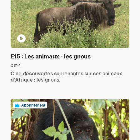
play_circle
.
E15
: Les animaux - les gnous
2 min
.
Cinq découvertes suprenantes sur ces animaux
d'Afrique : les gnous.
Abonnement