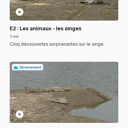
play_circle
.
E2
: Les animaux - les singes
2 min
.
Cinq découvertes surprenantes sur le singe.
Abonnement
play_circle