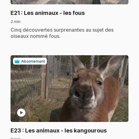
.
E21
: Les animaux - les fous
2 min
.
Cinq découvertes surprenantes au sujet des
oiseaux nommé fous.
Abonnement
play_circle
.
E23
: Les animaux - les kangourous