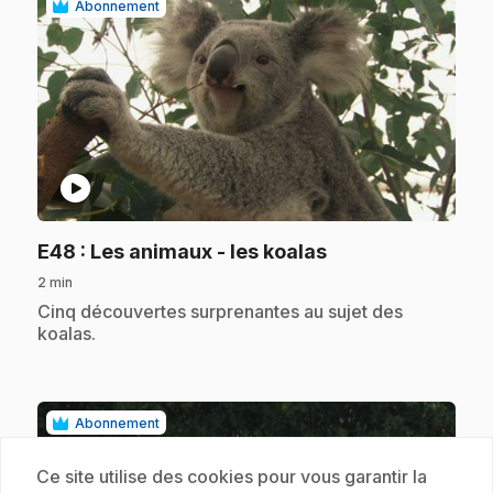
Abonnement
play_circle
.
E48
: Les animaux - les koalas
2 min
.
Cinq découvertes surprenantes au sujet des
koalas.
Abonnement
Ce site utilise des cookies pour vous garantir la