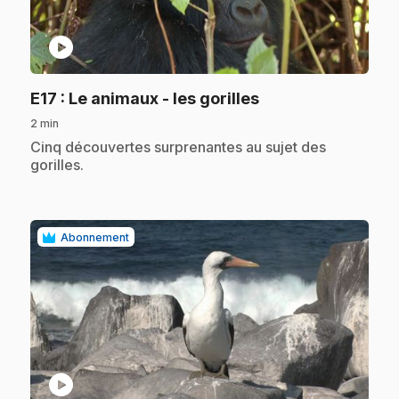
play_circle
.
E17
: Le animaux - les gorilles
2 min
.
Cinq découvertes surprenantes au sujet des
gorilles.
Abonnement
play_circle