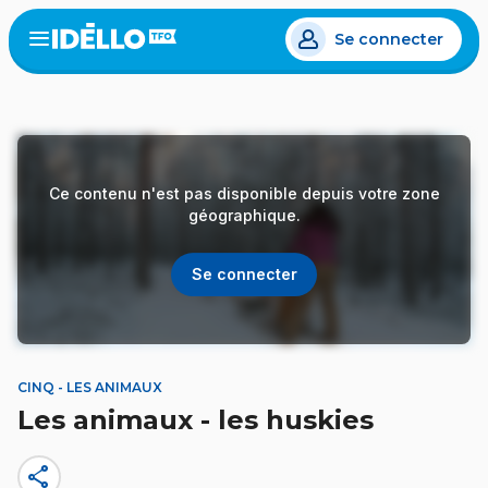
Aller
Se connecter
au
Open
the
contenu
menu
principal
Ce contenu n'est pas disponible depuis votre zone
géographique.
Se connecter
CINQ - LES ANIMAUX
Les animaux - les huskies
share