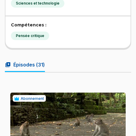
Sciences et technologie
Compétences :
Pensée critique
video_library
Épisodes (
31
)
Abonnement