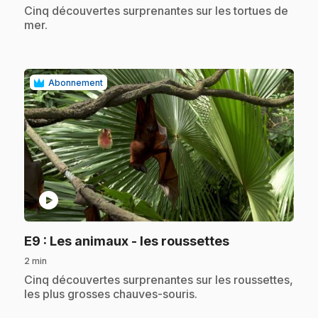
.
Cinq découvertes surprenantes sur les tortues de
mer.
Abonnement
play_circle
.
E9
: Les animaux - les roussettes
2 min
.
Cinq découvertes surprenantes sur les roussettes,
les plus grosses chauves-souris.