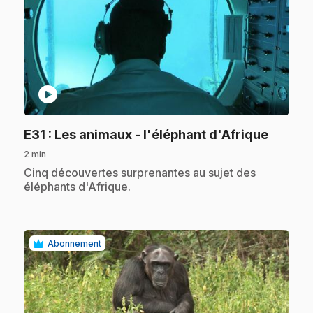
play_circle
.
E31
: Les animaux - l'éléphant d'Afrique
2 min
.
Cinq découvertes surprenantes au sujet des
éléphants d'Afrique.
Abonnement