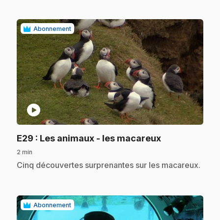
Abonnement
play_circle
.
E29
: Les animaux - les macareux
2 min
.
Cinq découvertes surprenantes sur les macareux.
Abonnement