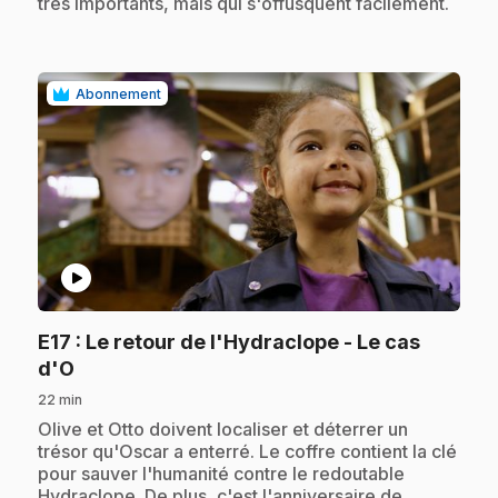
très importants, mais qui s'offusquent facilement.
Abonnement
play_circle
E17
: Le retour de l'Hydraclope - Le cas
.
d'O
22 min
.
Olive et Otto doivent localiser et déterrer un
trésor qu'Oscar a enterré. Le coffre contient la clé
pour sauver l'humanité contre le redoutable
Hydraclope. De plus, c'est l'anniversaire de