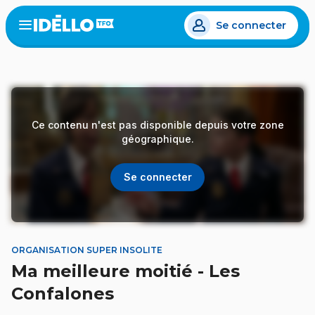
Aller
Se connecter
au
Open
the
contenu
menu
principal
Ce contenu n'est pas disponible depuis votre zone
géographique.
Se connecter
ORGANISATION SUPER INSOLITE
Ma meilleure moitié - Les
Confalones