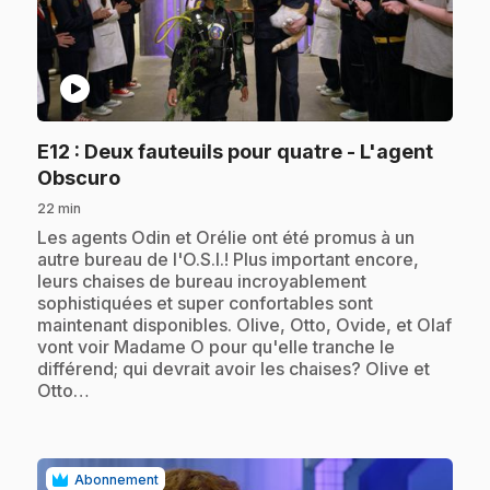
play_circle
E12
: Deux fauteuils pour quatre - L'agent
.
Obscuro
22 min
.
Les agents Odin et Orélie ont été promus à un
autre bureau de l'O.S.I.! Plus important encore,
leurs chaises de bureau incroyablement
sophistiquées et super confortables sont
maintenant disponibles. Olive, Otto, Ovide, et Olaf
vont voir Madame O pour qu'elle tranche le
différend; qui devrait avoir les chaises? Olive et
Otto…
Abonnement