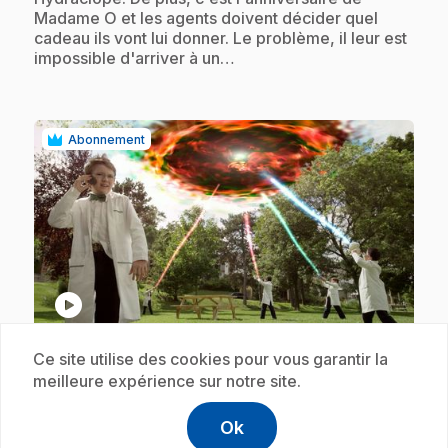
Madame O et les agents doivent décider quel
cadeau ils vont lui donner. Le problème, il leur est
impossible d'arriver à un…
Abonnement
play_circle
Ce site utilise des cookies pour vous garantir la
E18
: Danse comme s'il n'y avait personne
meilleure expérience sur notre site.
.
- La recette du désastre
22 min
Ok
help
.
Aide
Lorsque le système d'alarme est déclenché au