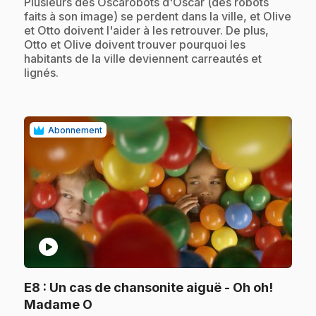
.
Plusieurs des Oscarobots d'Oscar (des robots
faits à son image) se perdent dans la ville, et Olive
et Otto doivent l'aider à les retrouver. De plus,
Otto et Olive doivent trouver pourquoi les
habitants de la ville deviennent carreautés et
lignés.
Abonnement
play_circle
E8
: Un cas de chansonite aiguë - Oh oh!
.
Madame O