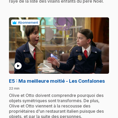
rayé de la liste des vilains enfants du père Noël.
Abonnement
play_circle
.
E5
: Ma meilleure moitié - Les Confalones
22 min
.
Olive et Otto doivent comprendre pourquoi des
objets symétriques sont transformés. De plus,
Olive et Otto viennent à la rescousse des
propriétaires d'un restaurant italien puisque des
objets, et par la suite des personnes,