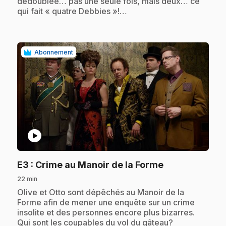
dédoublée… pas une seule fois, mais deux… ce
qui fait « quatre Debbies »!…
Abonnement
play_circle
.
E3
: Crime au Manoir de la Forme
22 min
.
Olive et Otto sont dépêchés au Manoir de la
Forme afin de mener une enquête sur un crime
insolite et des personnes encore plus bizarres.
Qui sont les coupables du vol du gâteau?