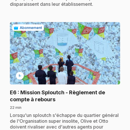
disparaissent dans leur établissement.
Abonnement
play_circle
E6
: Mission Sploutch - Règlement de
.
compte à rebours
22 min
.
Lorsqu'un sploutch s'échappe du quartier général
de l'Organisation super insolite, Olive et Otto
doivent rivaliser avec d'autres agents pour