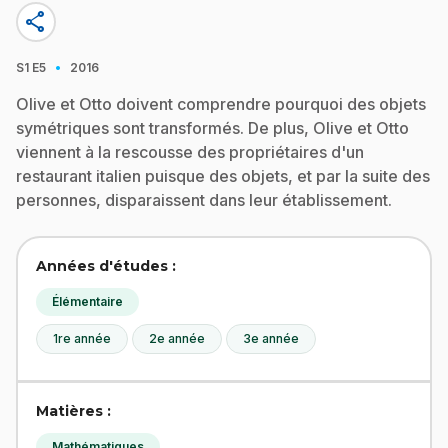
share
·
S1
E5
2016
Olive et Otto doivent comprendre pourquoi des objets
symétriques sont transformés. De plus, Olive et Otto
viennent à la rescousse des propriétaires d'un
restaurant italien puisque des objets, et par la suite des
personnes, disparaissent dans leur établissement.
Années d'études :
Élémentaire
1re année
2e année
3e année
Matières :
Mathématiques