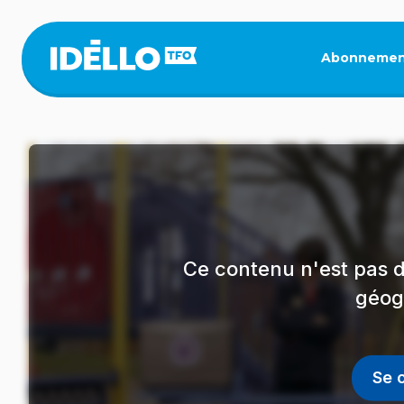
Aller
au
contenu
Abonnemen
principal
Ce contenu n'est pas d
géog
Se 