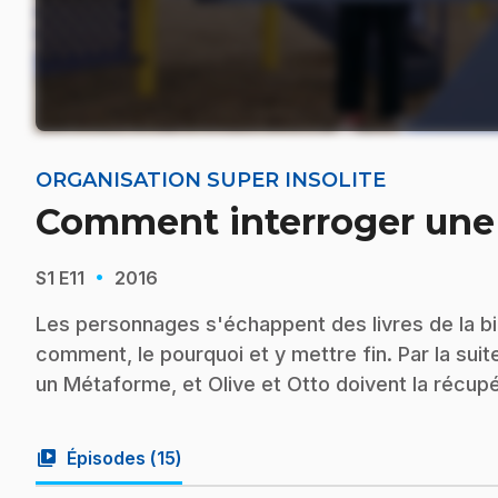
ORGANISATION SUPER INSOLITE
Comment interroger une l
·
S1
E11
2016
Les personnages s'échappent des livres de la b
comment, le pourquoi et y mettre fin. Par la sui
un Métaforme, et Olive et Otto doivent la récupé
video_library
Épisodes (
15
)