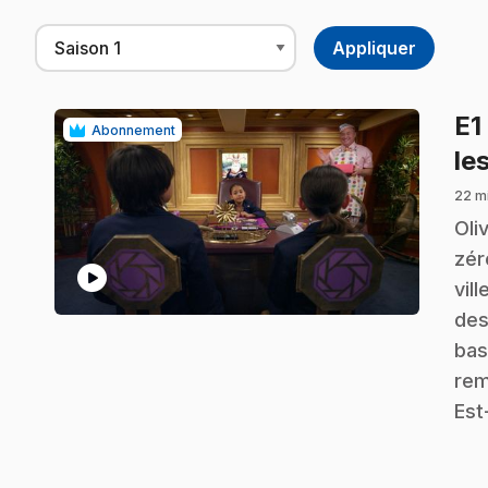
E1
Abonnement
le
22 m
.
Oli
zér
play_circle
vil
des
bas
rem
Est