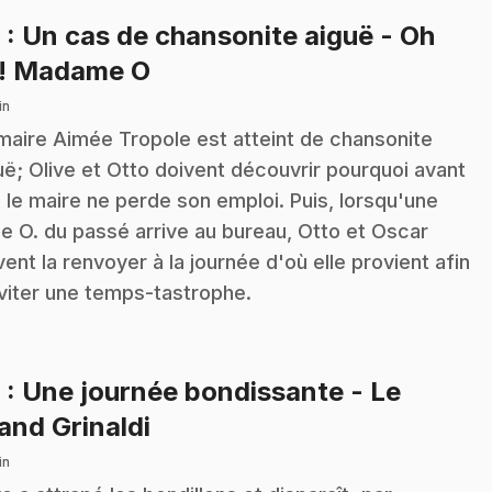
8
: Un cas de chansonite aiguë - Oh
.
! Madame O
in
maire Aimée Tropole est atteint de chansonite
uë; Olive et Otto doivent découvrir pourquoi avant
 le maire ne perde son emploi. Puis, lorsqu'une
 O. du passé arrive au bureau, Otto et Oscar
vent la renvoyer à la journée d'où elle provient afin
viter une temps-tastrophe.
9
: Une journée bondissante - Le
.
and Grinaldi
in