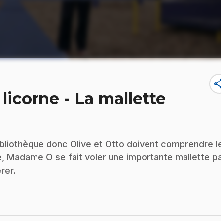
sha
icorne - La mallette
ibliothèque donc Olive et Otto doivent comprendre l
te, Madame O se fait voler une importante mallette p
rer.