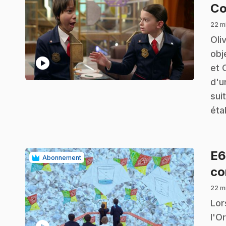
Co
22 m
.
Oli
obj
play_circle
et 
d'u
sui
éta
E
Abonnement
co
22 m
.
Lor
l'O