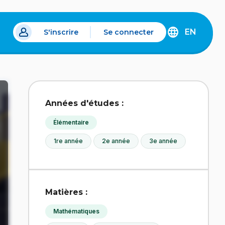
EN
S'inscrire
Se connecter
s un nouvel onglet.
DISCOVER
THE
ENGLISH
VERSION
OF
IDÉLLO.
Années d'études :
Élémentaire
1re année
2e année
3e année
Matières :
Mathématiques