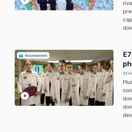
play_circle
riv
pre
cap
doi
E
Abonnement
ph
22 m
.
Plu
son
play_circle
doi
doi
dev