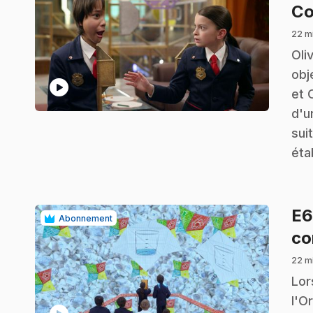
Co
22 m
.
Oli
obj
play_circle
et 
d'u
sui
éta
E
Abonnement
co
22 m
.
Lor
l'O