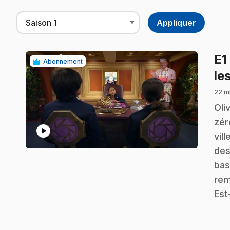
E1
Abonnement
le
22 m
.
Oli
zér
play_circle
vil
des
bas
rem
Est