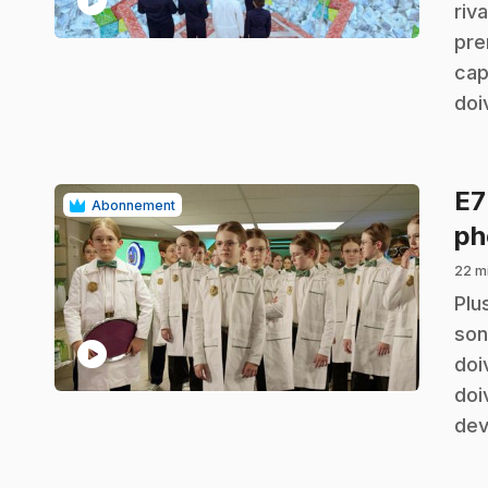
play_circle
riv
pre
cap
doi
E
Abonnement
ph
22 m
.
Plu
son
play_circle
doi
doi
dev