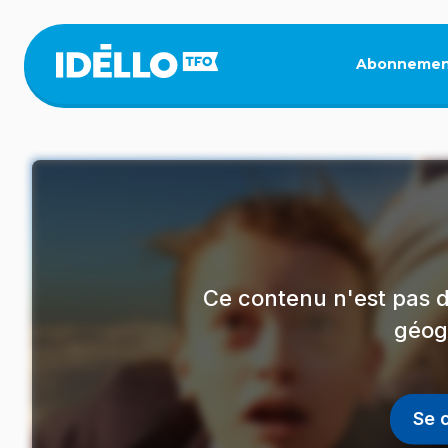
Aller
au
contenu
Abonnemen
principal
Ce contenu n'est pas d
géog
Se 