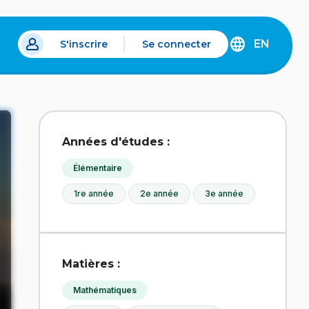
EN
S'inscrire
Se connecter
s un nouvel onglet.
DISCOVER
THE
ENGLISH
VERSION
OF
IDÉLLO.
Années d'études :
Élémentaire
1re année
2e année
3e année
Matières :
Mathématiques