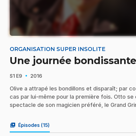
ORGANISATION SUPER INSOLITE
Une journée bondissante 
·
S1
E9
2016
Olive a attrapé les bondillons et disparaît; par 
cas par lui-même pour la première fois. Otto se 
spectacle de son magicien préféré, le Grand Grin
video_library
Épisodes (
15
)