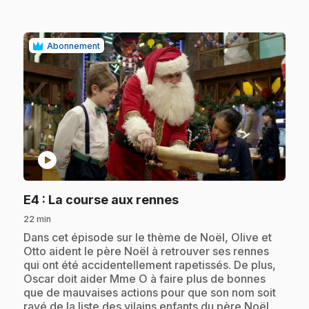
Abonnement
play_circle
.
E4
: La course aux rennes
22 min
.
Dans cet épisode sur le thème de Noël, Olive et
Otto aident le père Noël à retrouver ses rennes
qui ont été accidentellement rapetissés. De plus,
Oscar doit aider Mme O à faire plus de bonnes
que de mauvaises actions pour que son nom soit
rayé de la liste des vilains enfants du père Noël.