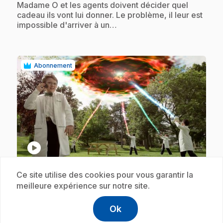
Madame O et les agents doivent décider quel
cadeau ils vont lui donner. Le problème, il leur est
impossible d'arriver à un…
Abonnement
play_circle
Ce site utilise des cookies pour vous garantir la
E18
: Danse comme s'il n'y avait personne
meilleure expérience sur notre site.
.
- La recette du désastre
22 min
Ok
help
.
Aide
Lorsque le système d'alarme est déclenché au
Accéder à l
,Ce lien s'