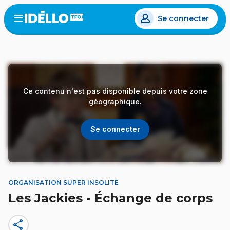
Aller
Se connecter
au
Open
the
contenu
menu
principal
Ce contenu n'est pas disponible depuis votre zone
géographique.
Se connecter
ORGANISATION SUPER INSOLITE
Les Jackies - Échange de corps
share