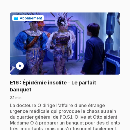
Abonnement
play_circle
E16
: Épidémie insolite - Le parfait
.
banquet
22 min
.
La docteure O dirige l'affaire d'une étrange
urgence médicale qui provoque le chaos au sein
du quartier général de l'O.S.I. Olive et Otto aident
Madame O à préparer un banquet pour des clients
très importants, mais qui s'offusquent facilement.