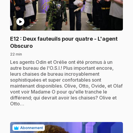
play_circle
E12
: Deux fauteuils pour quatre - L'agent
.
Obscuro
22 min
.
Les agents Odin et Orélie ont été promus à un
autre bureau de l'O.S.I.! Plus important encore,
leurs chaises de bureau incroyablement
sophistiquées et super confortables sont
maintenant disponibles. Olive, Otto, Ovide, et Olaf
vont voir Madame O pour qu'elle tranche le
différend; qui devrait avoir les chaises? Olive et
Otto…
Abonnement