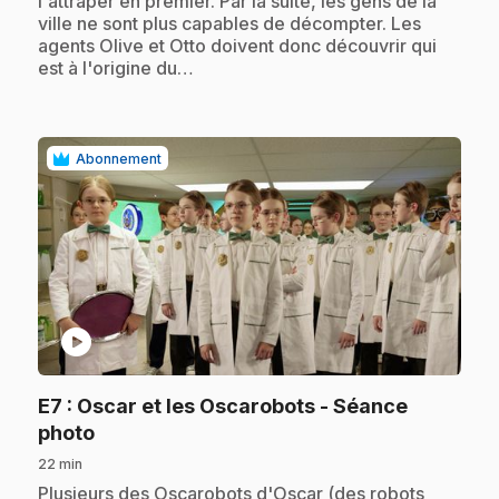
l'attraper en premier. Par la suite, les gens de la
ville ne sont plus capables de décompter. Les
agents Olive et Otto doivent donc découvrir qui
est à l'origine du…
Abonnement
play_circle
E7
: Oscar et les Oscarobots - Séance
.
photo
22 min
.
Plusieurs des Oscarobots d'Oscar (des robots