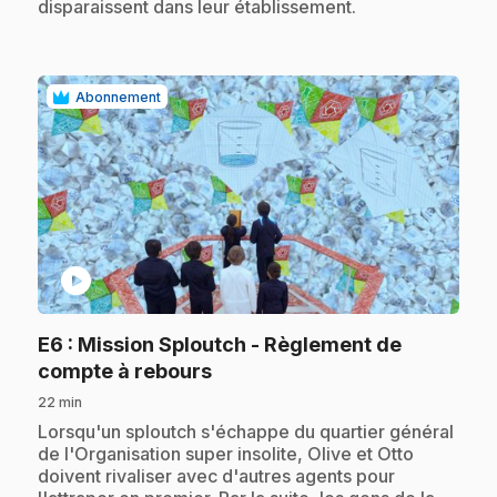
disparaissent dans leur établissement.
Abonnement
play_circle
E6
: Mission Sploutch - Règlement de
.
compte à rebours
22 min
.
Lorsqu'un sploutch s'échappe du quartier général
de l'Organisation super insolite, Olive et Otto
doivent rivaliser avec d'autres agents pour