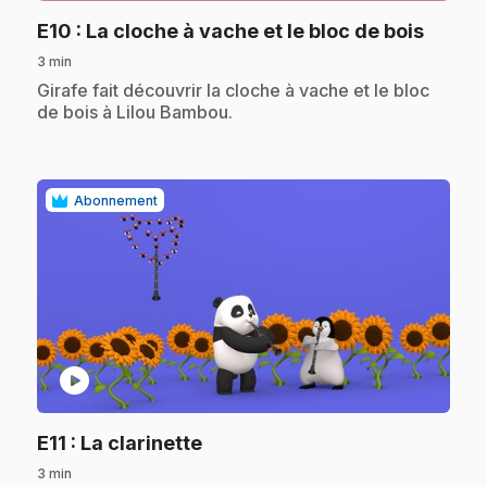
.
E10
: La cloche à vache et le bloc de bois
3 min
.
Girafe fait découvrir la cloche à vache et le bloc
de bois à Lilou Bambou.
Abonnement
play_circle
.
E11
: La clarinette
3 min