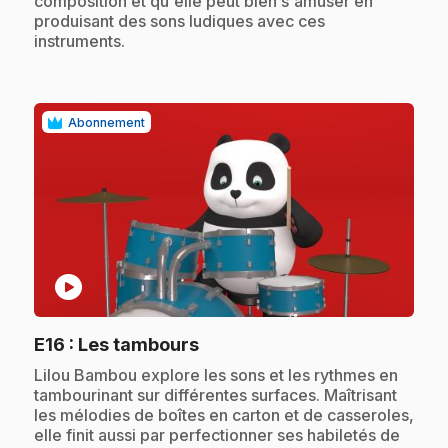
composition et qu'elle peut bien s'amuser en
produisant des sons ludiques avec ces
instruments.
Abonnement
play_circle
.
E16
: Les tambours
.
Lilou Bambou explore les sons et les rythmes en
tambourinant sur différentes surfaces. Maîtrisant
les mélodies de boîtes en carton et de casseroles,
elle finit aussi par perfectionner ses habiletés de