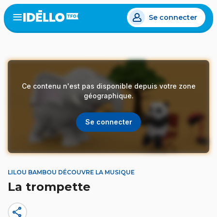
Aller
Se connecter
au
Open
the
contenu
menu
principal
Ce contenu n'est pas disponible depuis votre zone
géographique.
Se connecter
LILOU BAMBOU DÉCOUVRE LA MUSIQUE
La trompette
share