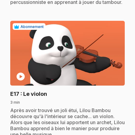
percussionniste en apprenant à jouer du tambour.
Abonnement
play_circle
.
E17
: Le violon
3 min
.
Après avoir trouvé un joli étui, Lilou Bambou
découvre qu'à l'intérieur se cache... un violon.
Alors que les oiseaux lui apportent un archet, Lilou
Bambou apprend à bien le manier pour produire
une belle musique.