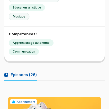
Éducation artistique
Musique
Compétences :
Apprentissage autonome
Communication
video_library
Épisodes (
26
)
Abonnement