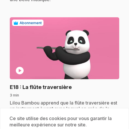
Abonnement
play_circle
.
E18
: La flûte traversière
3 min
.
Lilou Bambou apprend que la flûte traversière est
un instrument à vent avec lequel on crée de la
musique douce comme le vent. Avec les oiseaux,
Ce site utilise des cookies pour vous garantir la
Lilou Bambou se lance dans une aventure
meilleure expérience sur notre site.
musicale.