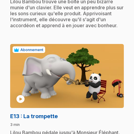
.
Lilou Bambou trouve une boîte un peu bizarre
munie d'un clavier. Elle veut en apprendre plus sur
les sons curieux qu'elle produit. Apprivoisant
l'instrument, elle découvre qu'il s'agit d'un
accordéon et apprend à en jouer avec bonheur.
Abonnement
play_circle
.
E13
: La trompette
3 min
.
Lilou Bambou pédale jusqu'à Monsieur Éléphant,