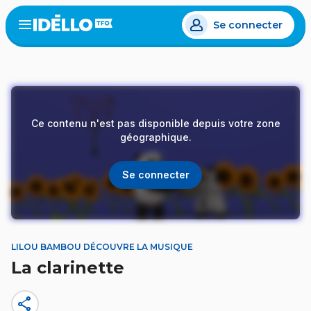
Aller
Se connecter
au
Open
the
contenu
menu
principal
Ce contenu n'est pas disponible depuis votre zone
géographique.
Se connecter
LILOU BAMBOU DÉCOUVRE LA MUSIQUE
La clarinette
share