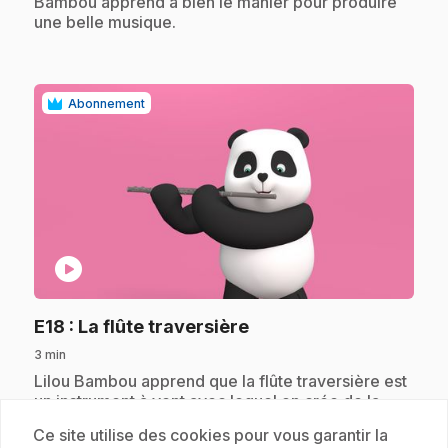
Bambou apprend à bien le manier pour produire
une belle musique.
Abonnement
play_circle
.
E18
: La flûte traversière
3 min
.
Lilou Bambou apprend que la flûte traversière est
un instrument à vent avec lequel on crée de la
musique douce comme le vent. Avec les oiseaux,
Ce site utilise des cookies pour vous garantir la
Lilou Bambou se lance dans une aventure