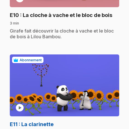
.
E10
: La cloche à vache et le bloc de bois
3 min
.
Girafe fait découvrir la cloche à vache et le bloc
de bois à Lilou Bambou.
Abonnement
play_circle
.
E11
: La clarinette