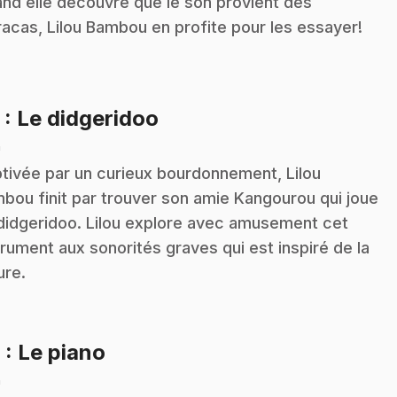
nd elle découvre que le son provient des
acas, Lilou Bambou en profite pour les essayer!
.
5
: Le didgeridoo
n
tivée par un curieux bourdonnement, Lilou
bou finit par trouver son amie Kangourou qui joue
didgeridoo. Lilou explore avec amusement cet
trument aux sonorités graves qui est inspiré de la
ure.
.
6
: Le piano
n