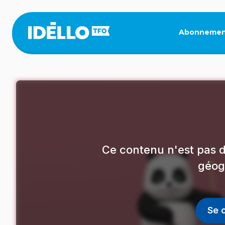
Aller
au
contenu
Abonnemen
principal
Ce contenu n'est pas d
géog
Se 