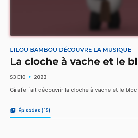
LILOU BAMBOU DÉCOUVRE LA MUSIQUE
La cloche à vache et le b
·
S3
E10
2023
Girafe fait découvrir la cloche à vache et le blo
video_library
Épisodes (
15
)