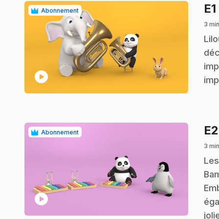
E1
Abonnement
3 mi
.
Lil
déc
imp
play_circle
imp
E
Abonnement
3 mi
.
Les
Bam
Emb
play_circle
éga
joli