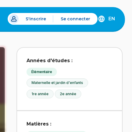
EN
S'inscrire
Se connecter
s un nouvel onglet.
DISCOVER
THE
ENGLISH
VERSION
OF
IDÉLLO.
Années d'études :
Élémentaire
Maternelle et jardin d'enfants
1re année
2e année
Matières :