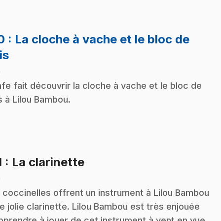
10
: La cloche à vache et le bloc de
.
is
n
afe fait découvrir la cloche à vache et le bloc de
s à Lilou Bambou.
.
1
: La clarinette
n
 coccinelles offrent un instrument à Lilou Bambou
ne jolie clarinette. Lilou Bambou est très enjouée
pprendre à jouer de cet instrument à vent en vue