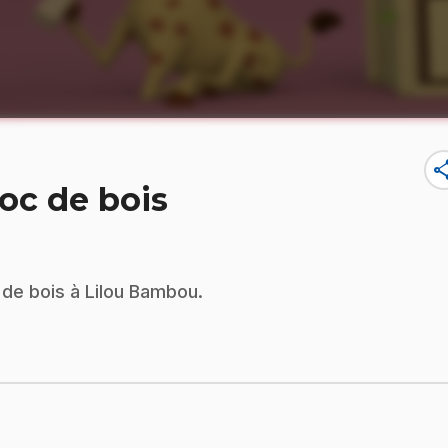
sha
loc de bois
c de bois à Lilou Bambou.