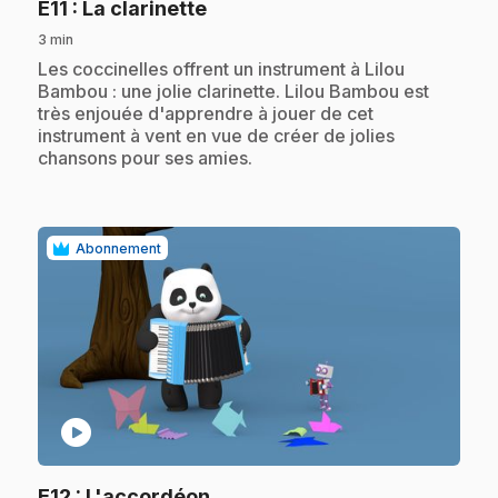
.
E11
: La clarinette
3 min
.
Les coccinelles offrent un instrument à Lilou
Bambou : une jolie clarinette. Lilou Bambou est
très enjouée d'apprendre à jouer de cet
instrument à vent en vue de créer de jolies
chansons pour ses amies.
Abonnement
play_circle
.
E12
: L'accordéon