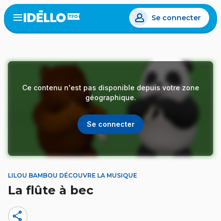
Aller
Se connecter
au
Open
the
contenu
menu
principal
Ce contenu n'est pas disponible depuis votre zone
géographique.
Se connecter
LILOU BAMBOU DÉCOUVRE LA MUSIQUE
La flûte à bec
share