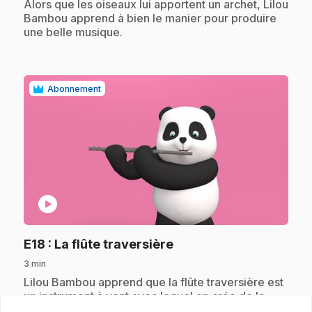
Alors que les oiseaux lui apportent un archet, Lilou
Bambou apprend à bien le manier pour produire
une belle musique.
Abonnement
play_circle
.
E18
: La flûte traversière
3 min
.
Lilou Bambou apprend que la flûte traversière est
un instrument à vent avec lequel on crée de la
musique douce comme le vent. Avec les oiseaux,