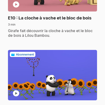
play_circle
.
E10
: La cloche à vache et le bloc de bois
3 min
.
Girafe fait découvrir la cloche à vache et le bloc
de bois à Lilou Bambou.
Abonnement
play_circle