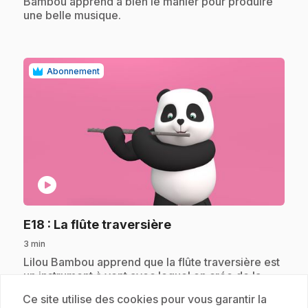
Bambou apprend à bien le manier pour produire
une belle musique.
Abonnement
play_circle
.
E18
: La flûte traversière
3 min
.
Lilou Bambou apprend que la flûte traversière est
un instrument à vent avec lequel on crée de la
musique douce comme le vent. Avec les oiseaux,
Ce site utilise des cookies pour vous garantir la
Lilou Bambou se lance dans une aventure