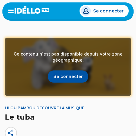
Aller
Se connecter
au
Open
the
contenu
menu
principal
Ce contenu n'est pas disponible depuis votre zone
géographique.
Se connecter
LILOU BAMBOU DÉCOUVRE LA MUSIQUE
Le tuba
share