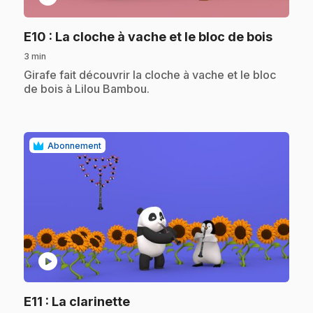
.
E10
: La cloche à vache et le bloc de bois
3 min
.
Girafe fait découvrir la cloche à vache et le bloc
de bois à Lilou Bambou.
Abonnement
play_circle
.
E11
: La clarinette