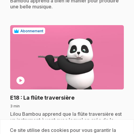
Bambou apprend à bien le manier pour produire
une belle musique.
Abonnement
play_circle
.
E18
: La flûte traversière
3 min
.
Lilou Bambou apprend que la flûte traversière est
un instrument à vent avec lequel on crée de la
musique douce comme le vent. Avec les oiseaux,
Ce site utilise des cookies pour vous garantir la
Lilou Bambou se lance dans une aventure