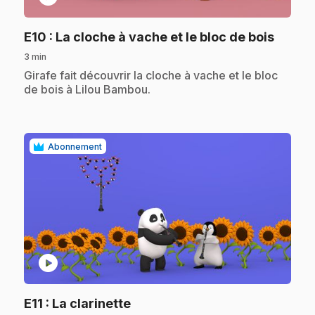
.
E10
: La cloche à vache et le bloc de bois
3 min
.
Girafe fait découvrir la cloche à vache et le bloc
de bois à Lilou Bambou.
Abonnement
play_circle
.
E11
: La clarinette