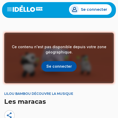
Aller
Se connecter
au
Open
the
contenu
menu
principal
Ce contenu n'est pas disponible depuis votre zone
géographique.
Se connecter
LILOU BAMBOU DÉCOUVRE LA MUSIQUE
Les maracas
share