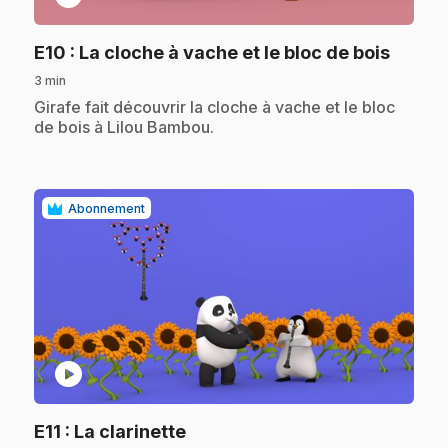
.
E10
: La cloche à vache et le bloc de bois
3 min
.
Girafe fait découvrir la cloche à vache et le bloc
de bois à Lilou Bambou.
Abonnement
play_circle
.
E11
: La clarinette