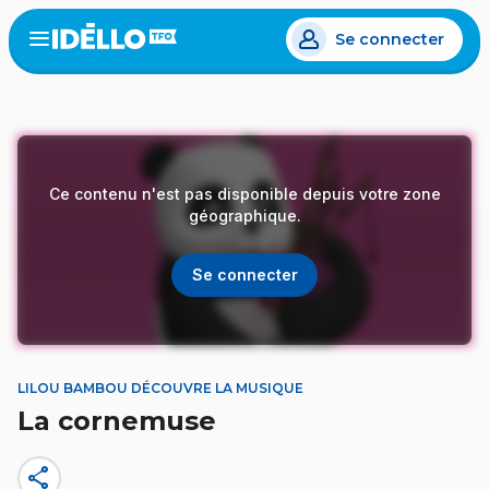
Aller
Se connecter
au
Open
the
contenu
menu
principal
Ce contenu n'est pas disponible depuis votre zone
géographique.
Se connecter
LILOU BAMBOU DÉCOUVRE LA MUSIQUE
La cornemuse
share