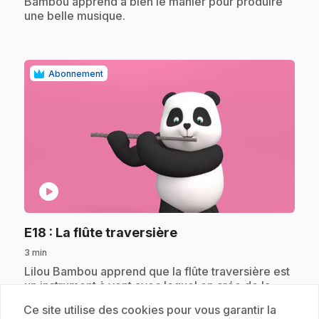
Bambou apprend à bien le manier pour produire
une belle musique.
Abonnement
play_circle
.
E18
: La flûte traversière
3 min
.
Lilou Bambou apprend que la flûte traversière est
un instrument à vent avec lequel on crée de la
musique douce comme le vent. Avec les oiseaux,
Ce site utilise des cookies pour vous garantir la
Lilou Bambou se lance dans une aventure