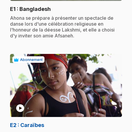
.
E1
: Bangladesh
.
Ahona se prépare à présenter un spectacle de
danse lors d'une célébration religieuse en
l'honneur de la déesse Lakshmi, et elle a choisi
d'y inviter son amie Afsaneh.
Abonnement
play_circle
.
E2
: Caraïbes