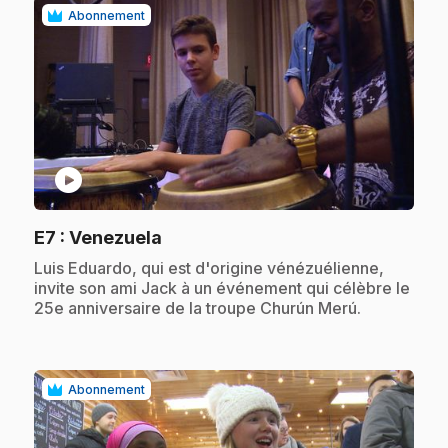
Abonnement
play_circle
.
E7
: Venezuela
.
Luis Eduardo, qui est d'origine vénézuélienne,
invite son ami Jack à un événement qui célèbre le
25e anniversaire de la troupe Churún Merú.
Abonnement