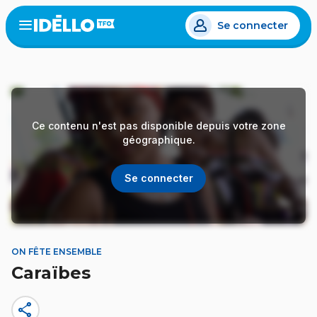
Aller
Se connecter
au
Open
the
contenu
menu
principal
Ce contenu n'est pas disponible depuis votre zone
géographique.
Se connecter
ON FÊTE ENSEMBLE
Caraïbes
share