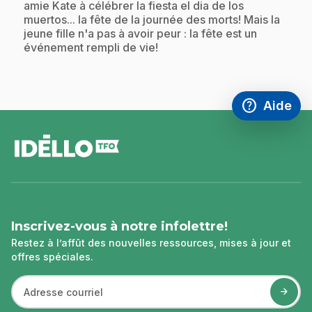
amie Kate à célébrer la fiesta el dia de los
muertos... la fête de la journée des morts! Mais la
jeune fille n'a pas à avoir peur : la fête est un
événement rempli de vie!
help
Aide
Accéder à l
,Ce lien s'
pied
de
page
Inscrivez-vous à notre infolettre!
Restez à l’affût des nouvelles ressources, mises à jour et
offres spéciales.