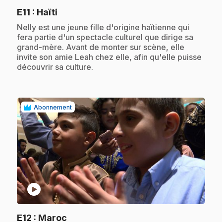
.
E11
: Haïti
.
Nelly est une jeune fille d'origine haïtienne qui
fera partie d'un spectacle culturel que dirige sa
grand-mère. Avant de monter sur scène, elle
invite son amie Leah chez elle, afin qu'elle puisse
découvrir sa culture.
Abonnement
play_circle
.
E12
: Maroc