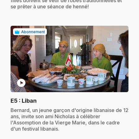
filles doivent se vêtir de robes traditionnelles et
se prêter à une séance de henné!
Abonnement
play_circle
.
E5
: Liban
.
Bernard, un jeune garçon d'origine libanaise de 12
ans, invite son ami Nicholas à célébrer
l'Assomption de la Vierge Marie, dans le cadre
d'un festival libanais.