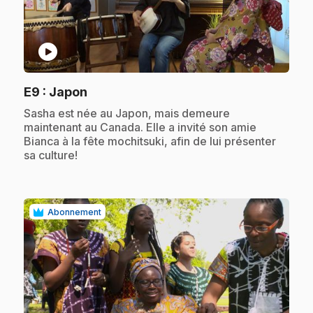
play_circle
.
E9
: Japon
.
Sasha est née au Japon, mais demeure
maintenant au Canada. Elle a invité son amie
Bianca à la fête mochitsuki, afin de lui présenter
sa culture!
Abonnement