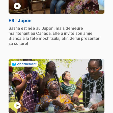
play_circle
.
E9
: Japon
.
Sasha est née au Japon, mais demeure
maintenant au Canada. Elle a invité son amie
Bianca à la fête mochitsuki, afin de lui présenter
sa culture!
Abonnement
play_circle