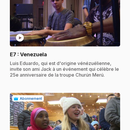
play_circle
.
E7
: Venezuela
.
Luis Eduardo, qui est d'origine vénézuélienne,
invite son ami Jack à un événement qui célèbre le
25e anniversaire de la troupe Churún Merú.
Abonnement