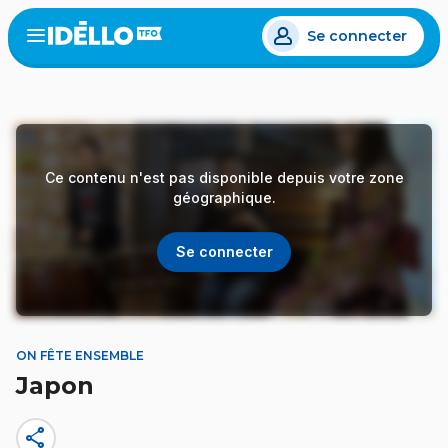
Aller
Se connecter
au
Open
the
contenu
menu
principal
Ce contenu n'est pas disponible depuis votre zone
géographique.
Se connecter
ON FÊTE ENSEMBLE
Japon
share