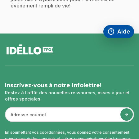
événement rempli de vie!
help
Aide
Accéder à l
,Ce lien s'
pied
de
page
Inscrivez-vous à notre infolettre!
Restez à l’affût des nouvelles ressources, mises à jour et
offres spéciales.
En soumettant vos coordonnées, vous donnez votre consentement
pour recevoir des courriels et autres communications électroniques