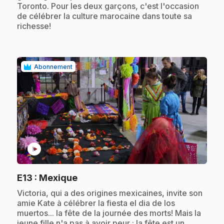
Toronto. Pour les deux garçons, c'est l'occasion
de célébrer la culture marocaine dans toute sa
richesse!
Abonnement
play_circle
.
E13
: Mexique
.
Victoria, qui a des origines mexicaines, invite son
amie Kate à célébrer la fiesta el dia de los
muertos... la fête de la journée des morts! Mais la
jeune fille n'a pas à avoir peur : la fête est un