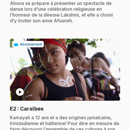
.
Ahona se prépare à présenter un spectacle de
danse lors d'une célébration religieuse en
l'honneur de la déesse Lakshmi, et elle a choisi
d'y inviter son amie Afsaneh.
Abonnement
play_circle
.
E2
: Caraïbes
.
Kamayah a 12 ans et a des origines jamaïcaine,
trinidadienne et haïtienne! Pour être en mesure de
faire découvrir l'ensemble de ces cultures à son