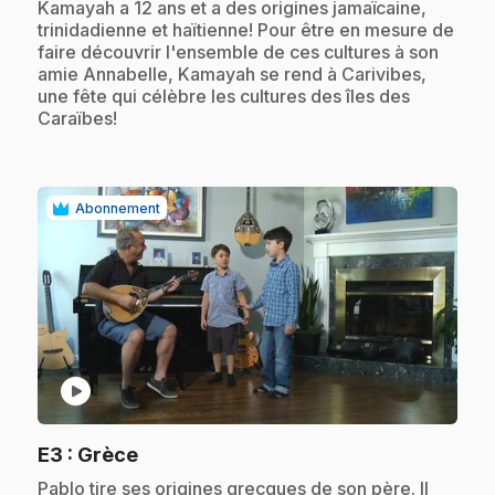
.
Kamayah a 12 ans et a des origines jamaïcaine,
trinidadienne et haïtienne! Pour être en mesure de
faire découvrir l'ensemble de ces cultures à son
amie Annabelle, Kamayah se rend à Carivibes,
une fête qui célèbre les cultures des îles des
Caraïbes!
Abonnement
play_circle
.
E3
: Grèce
.
Pablo tire ses origines grecques de son père. Il