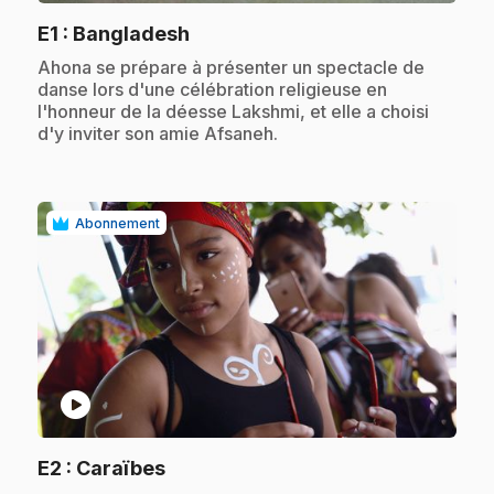
.
E1
: Bangladesh
.
Ahona se prépare à présenter un spectacle de
danse lors d'une célébration religieuse en
l'honneur de la déesse Lakshmi, et elle a choisi
d'y inviter son amie Afsaneh.
Abonnement
play_circle
.
E2
: Caraïbes