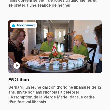
filles doivent se vêtir de robes traditionnelles et
se prêter à une séance de henné!
Abonnement
play_circle
.
E5
: Liban
.
Bernard, un jeune garçon d'origine libanaise de 12
ans, invite son ami Nicholas à célébrer
l'Assomption de la Vierge Marie, dans le cadre
d'un festival libanais.