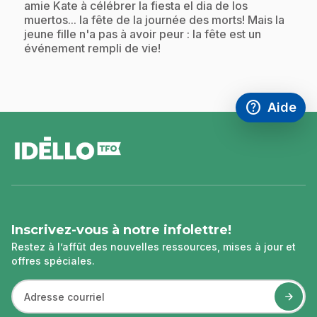
amie Kate à célébrer la fiesta el dia de los
muertos... la fête de la journée des morts! Mais la
jeune fille n'a pas à avoir peur : la fête est un
événement rempli de vie!
help
Aide
Accéder à l
,Ce lien s'
pied
de
page
Inscrivez-vous à notre infolettre!
Restez à l’affût des nouvelles ressources, mises à jour et
offres spéciales.