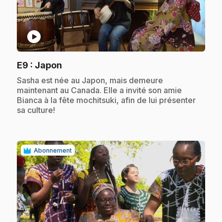
play_circle
.
E9
: Japon
.
Sasha est née au Japon, mais demeure
maintenant au Canada. Elle a invité son amie
Bianca à la fête mochitsuki, afin de lui présenter
sa culture!
Abonnement