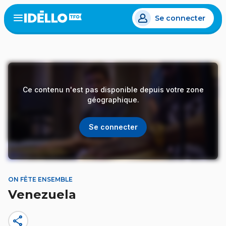
Aller
Se connecter
au
Open
the
contenu
menu
principal
Ce contenu n'est pas disponible depuis votre zone
géographique.
Se connecter
ON FÊTE ENSEMBLE
Venezuela
share