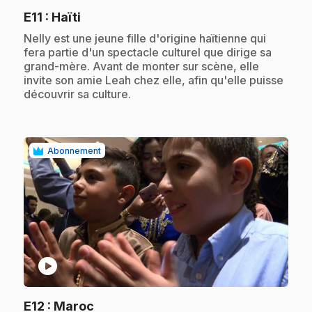
.
E11
: Haïti
.
Nelly est une jeune fille d'origine haïtienne qui
fera partie d'un spectacle culturel que dirige sa
grand-mère. Avant de monter sur scène, elle
invite son amie Leah chez elle, afin qu'elle puisse
découvrir sa culture.
Abonnement
play_circle
.
E12
: Maroc