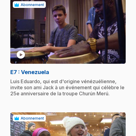
Abonnement
play_circle
.
E7
: Venezuela
.
Luis Eduardo, qui est d'origine vénézuélienne,
invite son ami Jack à un événement qui célèbre le
25e anniversaire de la troupe Churún Merú.
Abonnement