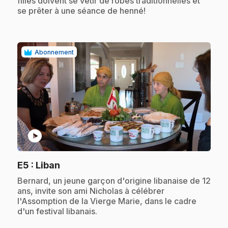
filles doivent se vêtir de robes traditionnelles et
se prêter à une séance de henné!
Abonnement
play_circle
.
E5
: Liban
.
Bernard, un jeune garçon d'origine libanaise de 12
ans, invite son ami Nicholas à célébrer
l'Assomption de la Vierge Marie, dans le cadre
d'un festival libanais.