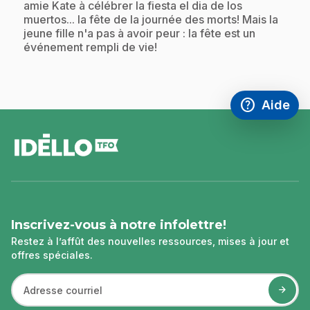
amie Kate à célébrer la fiesta el dia de los
muertos... la fête de la journée des morts! Mais la
jeune fille n'a pas à avoir peur : la fête est un
événement rempli de vie!
help
Aide
Accéder à l
,Ce lien s'
pied
de
page
Inscrivez-vous à notre infolettre!
Restez à l’affût des nouvelles ressources, mises à jour et
offres spéciales.