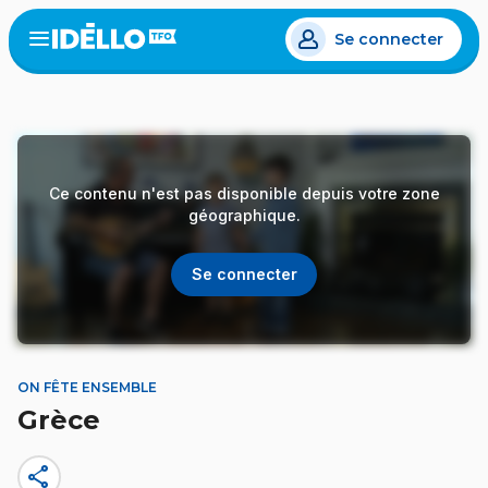
Aller
Se connecter
au
Open
the
contenu
menu
principal
Ce contenu n'est pas disponible depuis votre zone
géographique.
Se connecter
ON FÊTE ENSEMBLE
Grèce
share