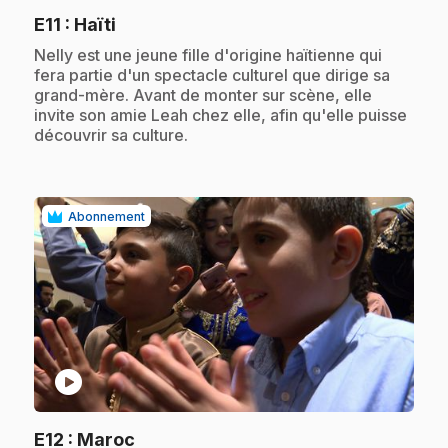
.
E11
: Haïti
.
Nelly est une jeune fille d'origine haïtienne qui
fera partie d'un spectacle culturel que dirige sa
grand-mère. Avant de monter sur scène, elle
invite son amie Leah chez elle, afin qu'elle puisse
découvrir sa culture.
Abonnement
play_circle
.
E12
: Maroc