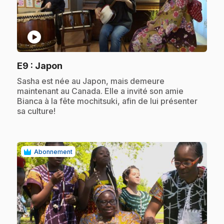
play_circle
.
E9
: Japon
.
Sasha est née au Japon, mais demeure
maintenant au Canada. Elle a invité son amie
Bianca à la fête mochitsuki, afin de lui présenter
sa culture!
Abonnement