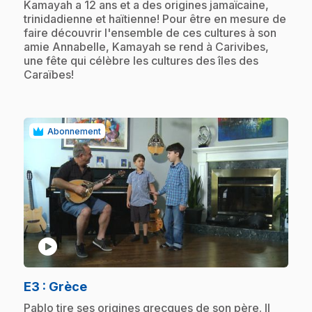
.
Kamayah a 12 ans et a des origines jamaïcaine,
trinidadienne et haïtienne! Pour être en mesure de
faire découvrir l'ensemble de ces cultures à son
amie Annabelle, Kamayah se rend à Carivibes,
une fête qui célèbre les cultures des îles des
Caraïbes!
Abonnement
play_circle
.
E3
: Grèce
.
Pablo tire ses origines grecques de son père. Il