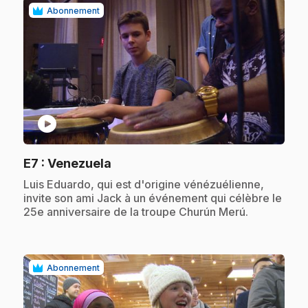
Abonnement
play_circle
.
E7
: Venezuela
.
Luis Eduardo, qui est d'origine vénézuélienne,
invite son ami Jack à un événement qui célèbre le
25e anniversaire de la troupe Churún Merú.
Abonnement