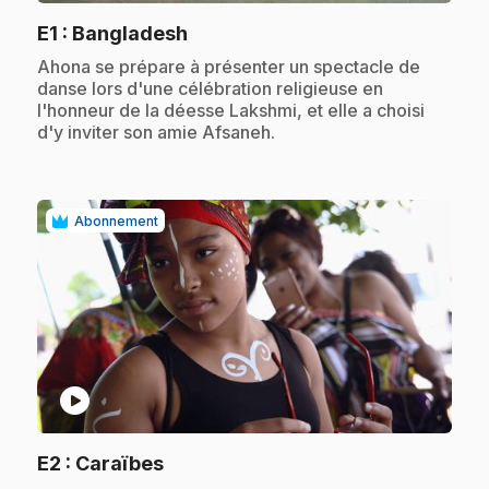
.
E1
: Bangladesh
.
Ahona se prépare à présenter un spectacle de
danse lors d'une célébration religieuse en
l'honneur de la déesse Lakshmi, et elle a choisi
d'y inviter son amie Afsaneh.
Abonnement
play_circle
.
E2
: Caraïbes