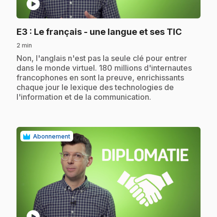
play_circle
.
E3
: Le français - une langue et ses TIC
2 min
.
Non, l'anglais n'est pas la seule clé pour entrer
dans le monde virtuel. 180 millions d'internautes
francophones en sont la preuve, enrichissants
chaque jour le lexique des technologies de
l'information et de la communication.
Abonnement
play_circle