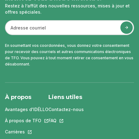
Restez à l’affût des nouvelles ressources, mises à jour et
offres spéciales.
En soumettant vos coordonnées, vous donnez votre consentement
pour recevoir des courriels et autres communications électroniques
de TFO. Vous pouvez à tout moment retirer ce consentement en vous
désabonnant.
À propos
Liens utiles
Avantages d'IDÉLLO
Contactez-nous
À propos de TFO
Ce lien s'ouvrira dans un nouvel onglet.
FAQ
Ce lien s'ouvrira dans un nouvel ongle
Carrières
Ce lien s'ouvrira dans un nouvel onglet.