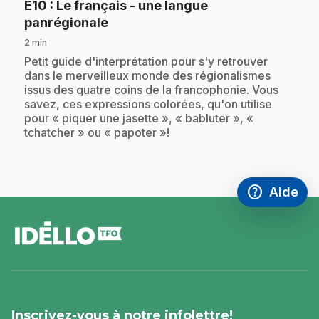
E10
: Le français - une langue
.
panrégionale
2 min
.
Petit guide d'interprétation pour s'y retrouver
dans le merveilleux monde des régionalismes
issus des quatre coins de la francophonie. Vous
savez, ces expressions colorées, qu'on utilise
pour « piquer une jasette », « babluter », «
tchatcher » ou « papoter »!
help
Aide
Accéder à l
,Ce lien s'
pied
de
page
Inscrivez-vous à notre infolettre!