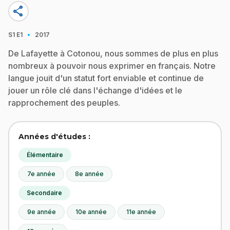
share
·
S1
E1
2017
De Lafayette à Cotonou, nous sommes de plus en plus
nombreux à pouvoir nous exprimer en français. Notre
langue jouit d'un statut fort enviable et continue de
jouer un rôle clé dans l'échange d'idées et le
rapprochement des peuples.
Années d'études :
Élémentaire
7e année
8e année
Secondaire
9e année
10e année
11e année