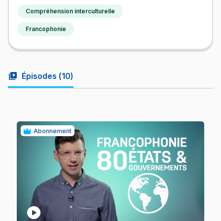
Compréhension interculturelle
Francophonie
video_library
Épisodes (
10
)
Abonnement
play_circle