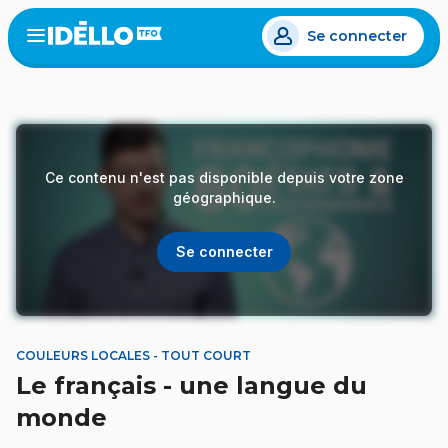
Aller
Se connecter
au
Open
the
contenu
menu
principal
Ce contenu n'est pas disponible depuis votre zone
géographique.
Se connecter
COULEURS LOCALES - TOUT COURT
Le français - une langue du
monde