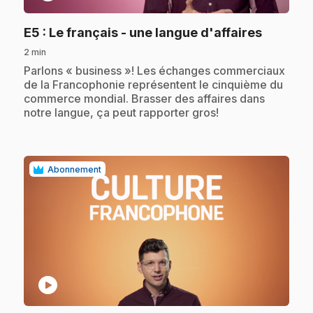
.
E5
: Le français - une langue d'affaires
2 min
.
Parlons « business »! Les échanges commerciaux
de la Francophonie représentent le cinquième du
commerce mondial. Brasser des affaires dans
notre langue, ça peut rapporter gros!
Abonnement
play_circle