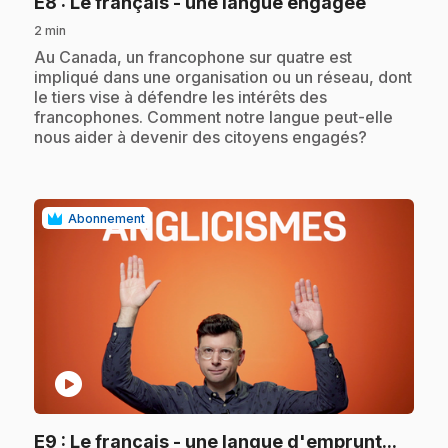
.
E8
: Le français - une langue engagée
2 min
.
Au Canada, un francophone sur quatre est
impliqué dans une organisation ou un réseau, dont
le tiers vise à défendre les intérêts des
francophones. Comment notre langue peut-elle
nous aider à devenir des citoyens engagés?
Abonnement
play_circle
E9
: Le français - une langue d'emprunt...