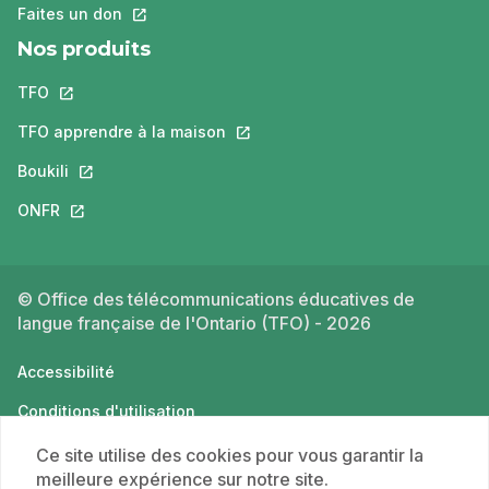
Faites un don
Ce lien s'ouvrira dans un nouvel onglet.
Nos produits
TFO
Ce lien s'ouvrira dans un nouvel onglet.
TFO apprendre à la maison
Ce lien s'ouvrira dans un nouvel o
Boukili
Ce lien s'ouvrira dans un nouvel onglet.
ONFR
Ce lien s'ouvrira dans un nouvel onglet.
© Office des télécommunications éducatives de
langue française de l'Ontario (TFO) - 2026
Accessibilité
Conditions d'utilisation
Politique de confidentialité
Ce site utilise des cookies pour vous garantir la
meilleure expérience sur notre site.