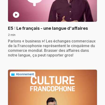
play_circle
.
E5
: Le français - une langue d'affaires
2 min
.
Parlons « business »! Les échanges commerciaux
de la Francophonie représentent le cinquième du
commerce mondial. Brasser des affaires dans
notre langue, ça peut rapporter gros!
Abonnement