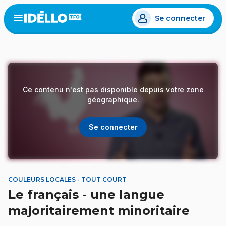
Aller
Se connecter
au
Open
the
contenu
menu
principal
Ce contenu n'est pas disponible depuis votre zone
géographique.
Se connecter
COULEURS LOCALES - TOUT COURT
Le français - une langue
majoritairement minoritaire