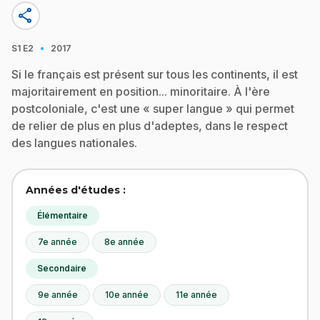
share
·
S1
E2
2017
Si le français est présent sur tous les continents, il est
majoritairement en position... minoritaire. À l'ère
postcoloniale, c'est une « super langue » qui permet
de relier de plus en plus d'adeptes, dans le respect
des langues nationales.
Années d'études :
Élémentaire
7e année
8e année
Secondaire
9e année
10e année
11e année