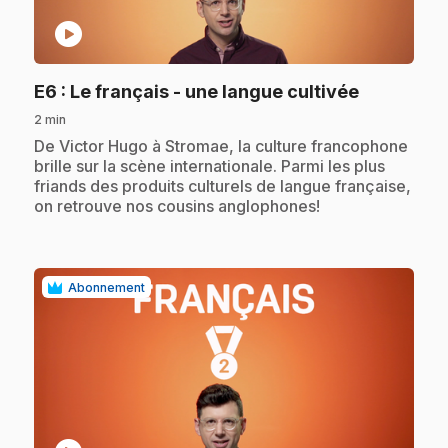
play_circle
.
E6
: Le français - une langue cultivée
2 min
.
De Victor Hugo à Stromae, la culture francophone
brille sur la scène internationale. Parmi les plus
friands des produits culturels de langue française,
on retrouve nos cousins anglophones!
Abonnement