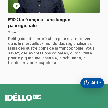
play_circle
E10
: Le français - une langue
.
panrégionale
2 min
.
Petit guide d'interprétation pour s'y retrouver
dans le merveilleux monde des régionalismes
issus des quatre coins de la francophonie. Vous
savez, ces expressions colorées, qu'on utilise
pour « piquer une jasette », « babluter », «
tchatcher » ou « papoter »!
help
Aide
Accéder à l
,Ce lien s'
pied
de