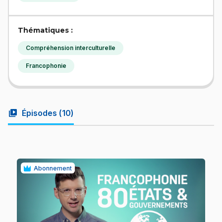
Thématiques :
Compréhension interculturelle
Francophonie
video_library
Épisodes (
10
)
Abonnement