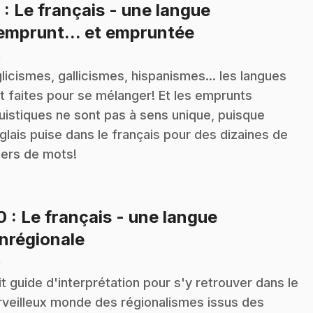
9
: Le français - une langue
.
emprunt... et empruntée
n
licismes, gallicismes, hispanismes... les langues
t faites pour se mélanger! Et les emprunts
guistiques ne sont pas à sens unique, puisque
nglais puise dans le français pour des dizaines de
liers de mots!
10
: Le français - une langue
.
nrégionale
n
it guide d'interprétation pour s'y retrouver dans le
veilleux monde des régionalismes issus des