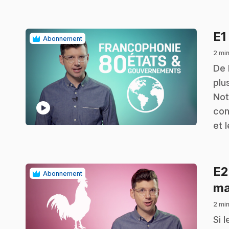
E1
Abonnement
2 mi
.
De 
plu
Not
play_circle
con
et 
E
Abonnement
ma
2 mi
.
Si 