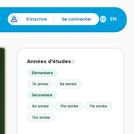
EN
S'inscrire
Se connecter
s un nouvel onglet.
DISCOVER
THE
ENGLISH
VERSION
OF
IDÉLLO.
Années d'études :
Élémentaire
7e année
8e année
Secondaire
9e année
10e année
11e année
12e année