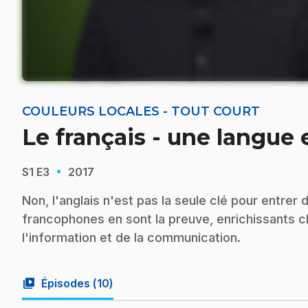
COULEURS LOCALES - TOUT COURT
Le français - une langue 
·
S1
E3
2017
Non, l'anglais n'est pas la seule clé pour entrer 
francophones en sont la preuve, enrichissants c
l'information et de la communication.
video_library
Épisodes (
10
)