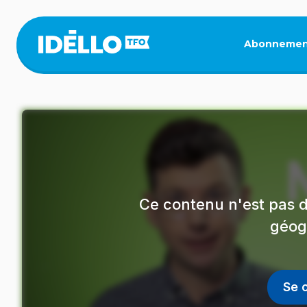
Aller
au
contenu
Abonnemen
principal
Ce contenu n'est pas d
géog
Se 