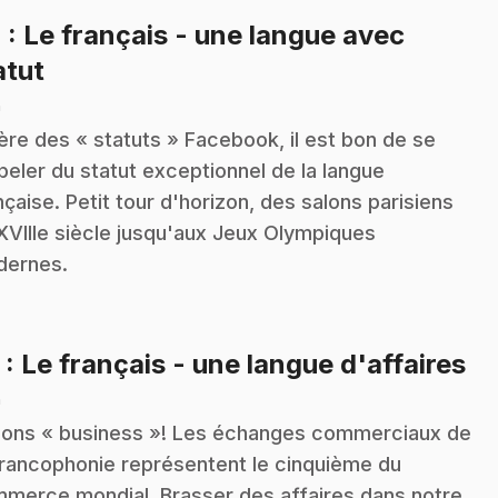
4
: Le français - une langue avec
.
atut
n
'ère des « statuts » Facebook, il est bon de se
peler du statut exceptionnel de la langue
nçaise. Petit tour d'horizon, des salons parisiens
XVIIIe siècle jusqu'aux Jeux Olympiques
ernes.
.
5
: Le français - une langue d'affaires
n
lons « business »! Les échanges commerciaux de
Francophonie représentent le cinquième du
merce mondial. Brasser des affaires dans notre