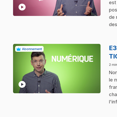
est
play_circle
pos
de 
des
E
Abonnement
TI
2 mi
.
Non
le 
play_circle
fra
cha
l'i