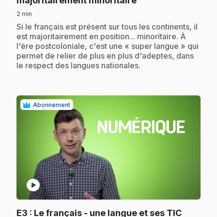
majoritairement minoritaire
2 min
.
Si le français est présent sur tous les continents, il
est majoritairement en position... minoritaire. À
l'ère postcoloniale, c'est une « super langue » qui
permet de relier de plus en plus d'adeptes, dans
le respect des langues nationales.
Abonnement
play_circle
.
E3
: Le français - une langue et ses TIC