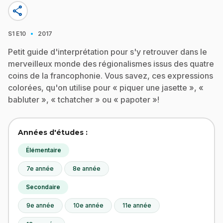
share
·
S1
E10
2017
Petit guide d'interprétation pour s'y retrouver dans le
merveilleux monde des régionalismes issus des quatre
coins de la francophonie. Vous savez, ces expressions
colorées, qu'on utilise pour « piquer une jasette », «
babluter », « tchatcher » ou « papoter »!
Années d'études :
Élémentaire
7e année
8e année
Secondaire
9e année
10e année
11e année