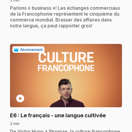
2 min
.
Parlons « business »! Les échanges commerciaux
de la Francophonie représentent le cinquième du
commerce mondial. Brasser des affaires dans
notre langue, ça peut rapporter gros!
Abonnement
play_circle
.
E6
: Le français - une langue cultivée
2 min
.
De Victor Hugo à Stromae, la culture francophone