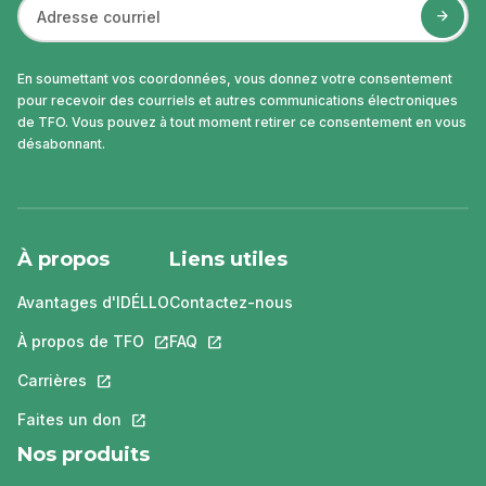
En soumettant vos coordonnées, vous donnez votre consentement
pour recevoir des courriels et autres communications électroniques
de TFO. Vous pouvez à tout moment retirer ce consentement en vous
désabonnant.
À propos
Liens utiles
Avantages d'IDÉLLO
Contactez-nous
À propos de TFO
Ce lien s'ouvrira dans un nouvel onglet.
FAQ
Ce lien s'ouvrira dans un nouvel ongle
Carrières
Ce lien s'ouvrira dans un nouvel onglet.
Faites un don
Ce lien s'ouvrira dans un nouvel onglet.
Nos produits