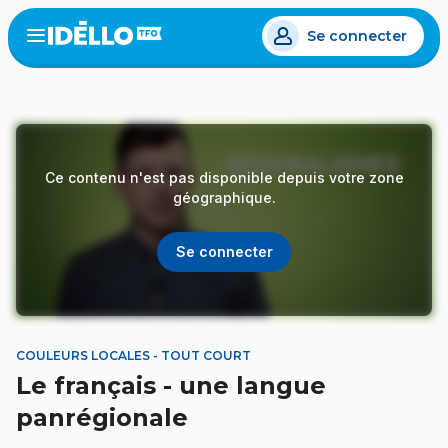
Aller
Se connecter
au
Open
the
contenu
menu
principal
Ce contenu n'est pas disponible depuis votre zone
géographique.
Se connecter
COULEURS LOCALES - TOUT COURT
Le français - une langue
panrégionale