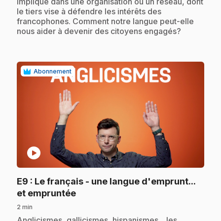
impliqué dans une organisation ou un réseau, dont
le tiers vise à défendre les intérêts des
francophones. Comment notre langue peut-elle
nous aider à devenir des citoyens engagés?
Abonnement
play_circle
E9
: Le français - une langue d'emprunt...
.
et empruntée
2 min
.
Anglicismes, gallicismes, hispanismes... les