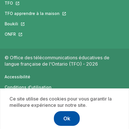
TFO
Ce lien s'ouvrira dans un nouvel onglet.
TFO apprendre à la maison
Ce lien s'ouvrira dans un nouvel o
Boukili
Ce lien s'ouvrira dans un nouvel onglet.
ONFR
Ce lien s'ouvrira dans un nouvel onglet.
© Office des télécommunications éducatives de
langue française de l'Ontario (TFO) - 2026
Accessibilité
Conditions d'utilisation
Politique de confidentialité
Ce site utilise des cookies pour vous garantir la
meilleure expérience sur notre site.
Ok