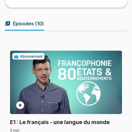
video_library
Épisodes (
10
)
Abonnement
play_circle
.
E1
: Le français - une langue du monde
2 min