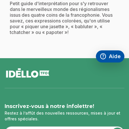
.
Petit guide d'interprétation pour s'y retrouver
dans le merveilleux monde des régionalismes
issus des quatre coins de la francophonie. Vous
savez, ces expressions colorées, qu'on utilise
pour « piquer une jasette », « babluter », «
tchatcher » ou « papoter »!
help
Aide
Accéder à l
,Ce lien s'
pied
de
page
Inscrivez-vous à notre infolettre!
Restez à l’affût des nouvelles ressources, mises à jour et
offres spéciales.