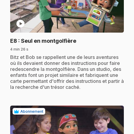
play_circle
.
E8
: Seul en montgolfière
4 min 26 s
.
Bitz et Bob se rappellent une de leurs aventures
où ils devaient donner des instructions pour faire
redescendre la montgolfière. Dans un studio, des
enfants font un projet similaire et fabriquent une
carte permettant d'offrir des instructions et partir à
la recherche d'un trésor caché.
Abonnement