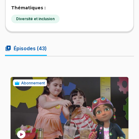
Thématiques :
Diversité et inclusion
video_library
Épisodes (
43
)
Abonnement
play_circle