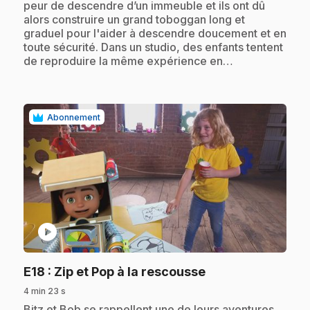
peur de descendre d’un immeuble et ils ont dû
alors construire un grand toboggan long et
graduel pour l'aider à descendre doucement et en
toute sécurité. Dans un studio, des enfants tentent
de reproduire la même expérience en…
Abonnement
play_circle
.
E18
: Zip et Pop à la rescousse
4 min 23 s
.
Bitz et Bob se rappellent une de leurs aventures