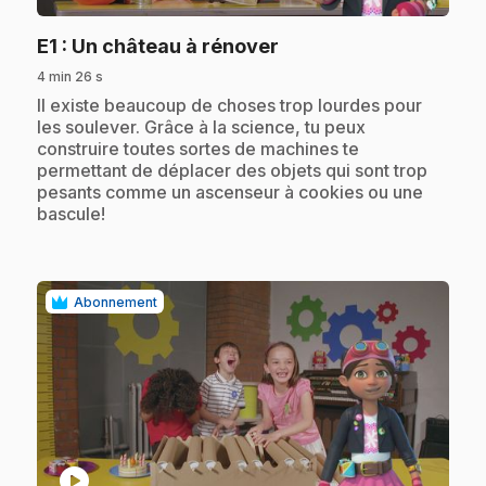
.
E1
: Un château à rénover
4 min 26 s
.
Il existe beaucoup de choses trop lourdes pour
les soulever. Grâce à la science, tu peux
construire toutes sortes de machines te
permettant de déplacer des objets qui sont trop
pesants comme un ascenseur à cookies ou une
bascule!
Abonnement
play_circle