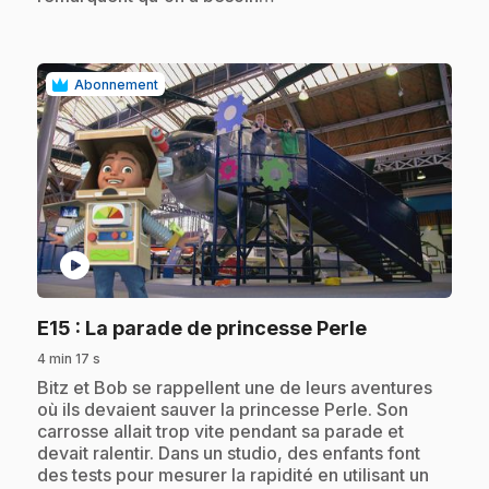
Abonnement
play_circle
.
E15
: La parade de princesse Perle
4 min 17 s
.
Bitz et Bob se rappellent une de leurs aventures
où ils devaient sauver la princesse Perle. Son
carrosse allait trop vite pendant sa parade et
devait ralentir. Dans un studio, des enfants font
des tests pour mesurer la rapidité en utilisant un