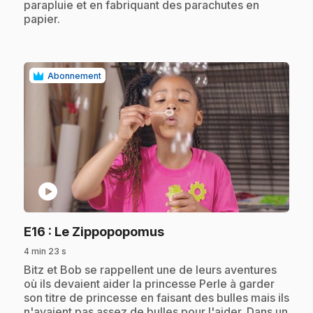
parapluie et en fabriquant des parachutes en
papier.
Abonnement
play_circle
.
E16
: Le Zippopopomus
4 min 23 s
.
Bitz et Bob se rappellent une de leurs aventures
où ils devaient aider la princesse Perle à garder
son titre de princesse en faisant des bulles mais ils
n'avaient pas assez de bulles pour l'aider. Dans un