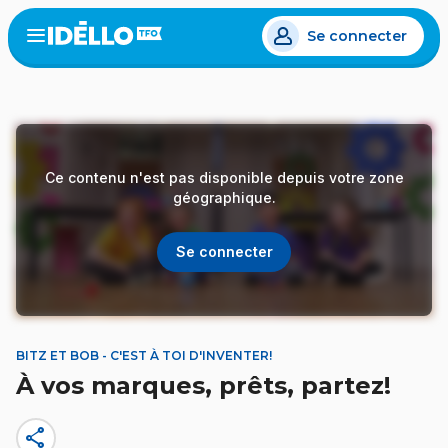
Aller
Se connecter
au
Open
the
contenu
menu
principal
Ce contenu n'est pas disponible depuis votre zone
géographique.
Se connecter
BITZ ET BOB - C'EST À TOI D'INVENTER!
À vos marques, prêts, partez!
share