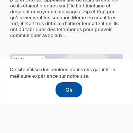
où ils étaient bloqués sur l'île Fort lointaine et
devaient envoyer un message à Zip et Pop pour
qu'ils viennent les secourir. Même en criant très
fort, il était très difficile d'attirer leur attention. Ils
ont dû fabriquer des téléphones pour pouvoir
communiquer avec eux…
Abonnement
Ce site utilise des cookies pour vous garantir la
meilleure expérience sur notre site.
Ok
help
Aide
Accéder à l
,Ce lien s'
play_circle
.
E19
: Défilé dans la jungle