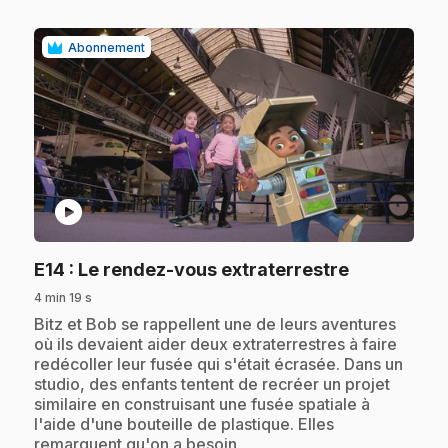
Abonnement
play_circle
.
E14
: Le rendez-vous extraterrestre
4 min 19 s
.
Bitz et Bob se rappellent une de leurs aventures
où ils devaient aider deux extraterrestres à faire
redécoller leur fusée qui s'était écrasée. Dans un
studio, des enfants tentent de recréer un projet
similaire en construisant une fusée spatiale à
l'aide d'une bouteille de plastique. Elles
remarquent qu'on a besoin…