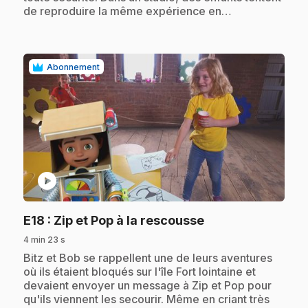
de reproduire la même expérience en…
Abonnement
play_circle
.
E18
: Zip et Pop à la rescousse
4 min 23 s
.
Bitz et Bob se rappellent une de leurs aventures
où ils étaient bloqués sur l'île Fort lointaine et
devaient envoyer un message à Zip et Pop pour
qu'ils viennent les secourir. Même en criant très