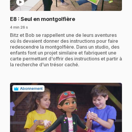
play_circle
.
E8
: Seul en montgolfière
4 min 26 s
.
Bitz et Bob se rappellent une de leurs aventures
où ils devaient donner des instructions pour faire
redescendre la montgolfière. Dans un studio, des
enfants font un projet similaire et fabriquent une
carte permettant d'offrir des instructions et partir à
la recherche d'un trésor caché.
Abonnement