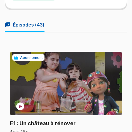
video_library
Épisodes (
43
)
Abonnement
play_circle
.
E1
: Un château à rénover
4 min 26 s