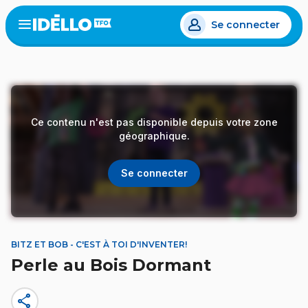
Aller
Se connecter
au
Open
the
contenu
menu
principal
Ce contenu n'est pas disponible depuis votre zone
géographique.
Se connecter
BITZ ET BOB - C'EST À TOI D'INVENTER!
Perle au Bois Dormant
share