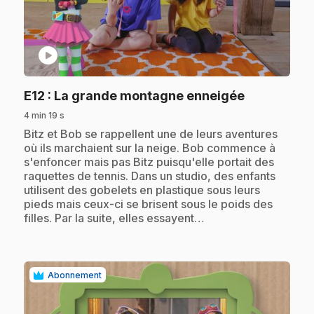
play_circle
.
E12
: La grande montagne enneigée
4 min 19 s
.
Bitz et Bob se rappellent une de leurs aventures
où ils marchaient sur la neige. Bob commence à
s'enfoncer mais pas Bitz puisqu'elle portait des
raquettes de tennis. Dans un studio, des enfants
utilisent des gobelets en plastique sous leurs
pieds mais ceux-ci se brisent sous le poids des
filles. Par la suite, elles essayent…
Abonnement