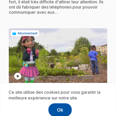
fort, il était très difficile d'attirer leur attention. Ils
ont dû fabriquer des téléphones pour pouvoir
communiquer avec eux…
Abonnement
play_circle
.
E19
: Défilé dans la jungle
Ce site utilise des cookies pour vous garantir la
meilleure expérience sur notre site.
4 min 20 s
.
Bitz et Bob se rappellent une de leurs aventures
Ok
où ils devaient utiliser le camouflage pour ne pas
help
Aide
Accéder à l
,Ce lien s'
se faire remarquer par des vilaines créatures dans