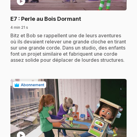
play_circle
.
E7
: Perle au Bois Dormant
4 min 21 s
.
Bitz et Bob se rappellent une de leurs aventures
où ils devaient relever une grande cloche en tirant
sur une grande corde. Dans un studio, des enfants
font un projet similaire et fabriquent une corde
assez solide pour déplacer de lourdes structures.
Abonnement
play_circle