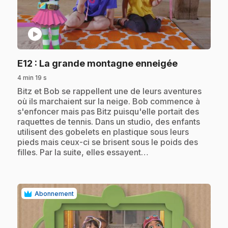
play_circle
.
E12
: La grande montagne enneigée
4 min 19 s
.
Bitz et Bob se rappellent une de leurs aventures
où ils marchaient sur la neige. Bob commence à
s'enfoncer mais pas Bitz puisqu'elle portait des
raquettes de tennis. Dans un studio, des enfants
utilisent des gobelets en plastique sous leurs
pieds mais ceux-ci se brisent sous le poids des
filles. Par la suite, elles essayent…
Abonnement