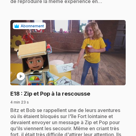
de reproduire la même expérience en…
Abonnement
play_circle
.
E18
: Zip et Pop à la rescousse
4 min 23 s
.
Bitz et Bob se rappellent une de leurs aventures
où ils étaient bloqués sur l'île Fort lointaine et
devaient envoyer un message à Zip et Pop pour
qu'ils viennent les secourir. Même en criant très
fort, il était très difficile d'attirer leur attention. Ils