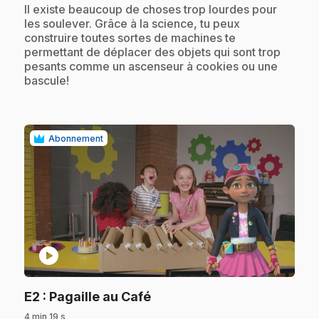
.
Il existe beaucoup de choses trop lourdes pour
les soulever. Grâce à la science, tu peux
construire toutes sortes de machines te
permettant de déplacer des objets qui sont trop
pesants comme un ascenseur à cookies ou une
bascule!
Abonnement
play_circle
.
E2
: Pagaille au Café
4 min 19 s