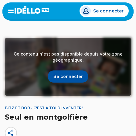
Aller
Se connecter
au
Open
the
contenu
menu
principal
Ce contenu n'est pas disponible depuis votre zone
géographique.
Se connecter
BITZ ET BOB - C'EST À TOI D'INVENTER!
Seul en montgolfière
share