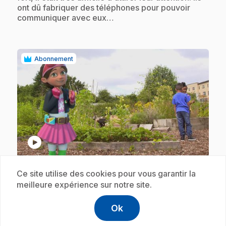
ont dû fabriquer des téléphones pour pouvoir
communiquer avec eux…
Abonnement
play_circle
.
E19
: Défilé dans la jungle
Ce site utilise des cookies pour vous garantir la
meilleure expérience sur notre site.
4 min 20 s
.
Bitz et Bob se rappellent une de leurs aventures
Ok
où ils devaient utiliser le camouflage pour ne pas
help
Aide
Accéder à l
,Ce lien s'
se faire remarquer par des vilaines créatures dans