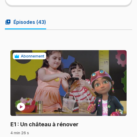
video_library
Épisodes (
43
)
Abonnement
play_circle
.
E1
: Un château à rénover
4 min 26 s