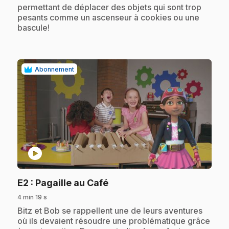
permettant de déplacer des objets qui sont trop
pesants comme un ascenseur à cookies ou une
bascule!
Abonnement
play_circle
.
E2
: Pagaille au Café
4 min 19 s
.
Bitz et Bob se rappellent une de leurs aventures
où ils devaient résoudre une problématique grâce