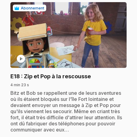
Abonnement
play_circle
.
E18
: Zip et Pop à la rescousse
4 min 23 s
.
Bitz et Bob se rappellent une de leurs aventures
où ils étaient bloqués sur l'île Fort lointaine et
devaient envoyer un message à Zip et Pop pour
qu'ils viennent les secourir. Même en criant très
fort, il était très difficile d'attirer leur attention. Ils
ont dû fabriquer des téléphones pour pouvoir
communiquer avec eux…