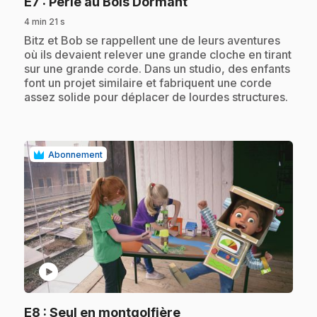
.
E7
: Perle au Bois Dormant
4 min 21 s
.
Bitz et Bob se rappellent une de leurs aventures
où ils devaient relever une grande cloche en tirant
sur une grande corde. Dans un studio, des enfants
font un projet similaire et fabriquent une corde
assez solide pour déplacer de lourdes structures.
Abonnement
play_circle
.
E8
: Seul en montgolfière