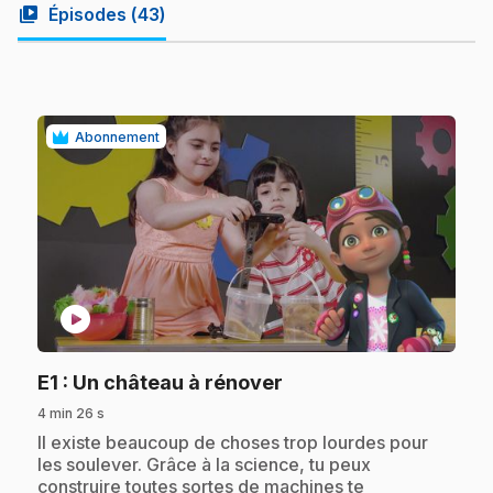
video_library
Épisodes (
43
)
Abonnement
play_circle
.
E1
: Un château à rénover
4 min 26 s
.
Il existe beaucoup de choses trop lourdes pour
les soulever. Grâce à la science, tu peux
construire toutes sortes de machines te