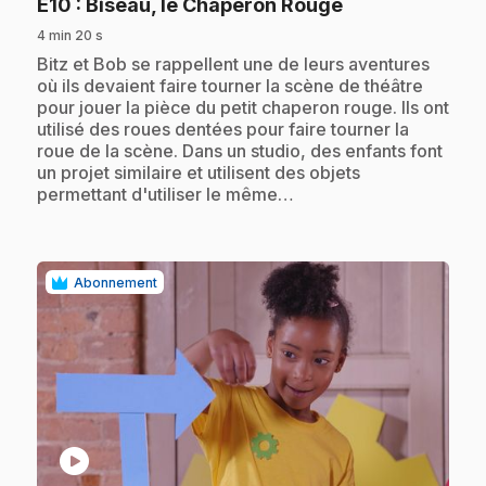
.
E10
: Biseau, le Chaperon Rouge
4 min 20 s
.
Bitz et Bob se rappellent une de leurs aventures
où ils devaient faire tourner la scène de théâtre
pour jouer la pièce du petit chaperon rouge. Ils ont
utilisé des roues dentées pour faire tourner la
roue de la scène. Dans un studio, des enfants font
un projet similaire et utilisent des objets
permettant d'utiliser le même…
Abonnement
play_circle