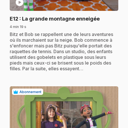
play_circle
.
E12
: La grande montagne enneigée
4 min 19 s
.
Bitz et Bob se rappellent une de leurs aventures
où ils marchaient sur la neige. Bob commence à
s'enfoncer mais pas Bitz puisqu'elle portait des
raquettes de tennis. Dans un studio, des enfants
utilisent des gobelets en plastique sous leurs
pieds mais ceux-ci se brisent sous le poids des
filles. Par la suite, elles essayent…
Abonnement