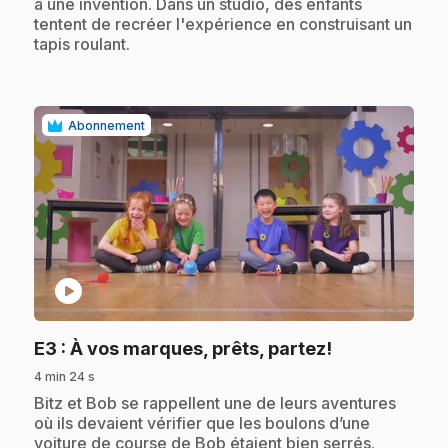
à une invention. Dans un studio, des enfants
tentent de recréer l'expérience en construisant un
tapis roulant.
Abonnement
play_circle
.
E3
: À vos marques, prêts, partez!
4 min 24 s
.
Bitz et Bob se rappellent une de leurs aventures
où ils devaient vérifier que les boulons d’une
voiture de course de Bob étaient bien serrés.