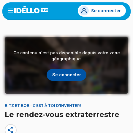
Aller
Se connecter
au
Open
the
contenu
menu
principal
Ce contenu n'est pas disponible depuis votre zone
géographique.
Se connecter
BITZ ET BOB - C'EST À TOI D'INVENTER!
Le rendez-vous extraterrestre
share