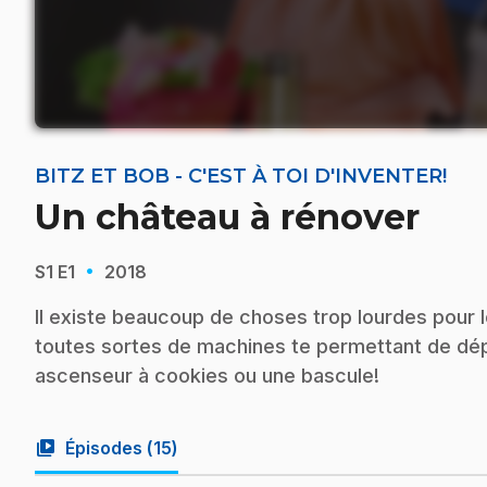
BITZ ET BOB - C'EST À TOI D'INVENTER!
Un château à rénover
·
S1
E1
2018
Il existe beaucoup de choses trop lourdes pour l
toutes sortes de machines te permettant de dé
ascenseur à cookies ou une bascule!
video_library
Épisodes (
15
)