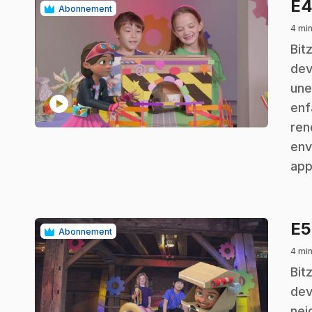
E
Abonnement
4 min
.
Bit
dev
une
play_circle
enf
ren
env
app
E
Abonnement
4 min
.
Bit
dev
nei