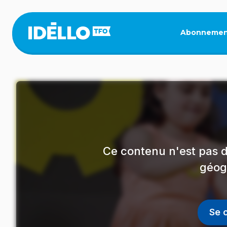
Aller
au
contenu
Abonnemen
principal
Ce contenu n'est pas d
géog
Se 