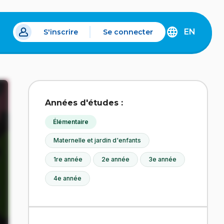
EN
S'inscrire
Se connecter
s un nouvel onglet.
DISCOVER
THE
ENGLISH
VERSION
OF
IDÉLLO.
Années d'études :
Élémentaire
Maternelle et jardin d'enfants
1re année
2e année
3e année
4e année