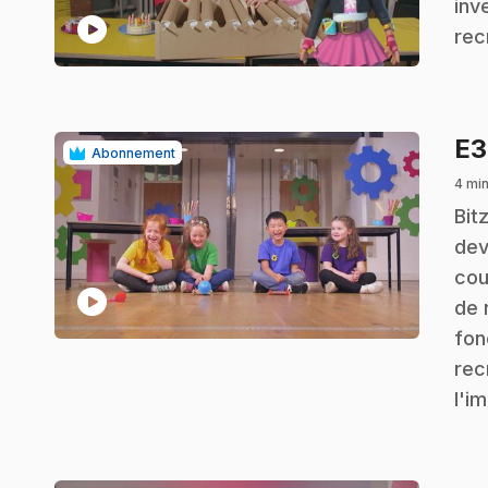
inv
play_circle
rec
E
Abonnement
4 min
.
Bit
dev
cou
play_circle
de 
fon
rec
l'i