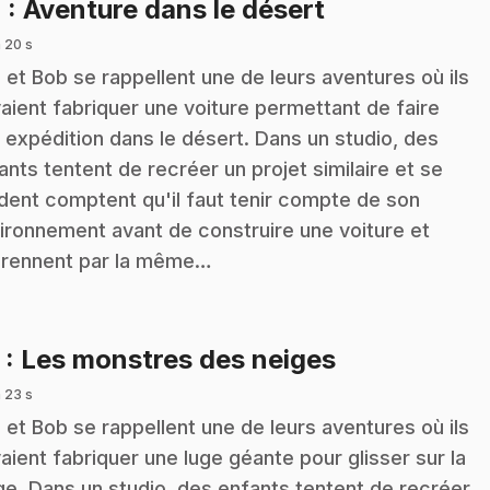
.
4
: Aventure dans le désert
 20 s
z et Bob se rappellent une de leurs aventures où ils
aient fabriquer une voiture permettant de faire
 expédition dans le désert. Dans un studio, des
ants tentent de recréer un projet similaire et se
dent comptent qu'il faut tenir compte de son
ironnement avant de construire une voiture et
rennent par la même…
.
5
: Les monstres des neiges
 23 s
z et Bob se rappellent une de leurs aventures où ils
aient fabriquer une luge géante pour glisser sur la
ge. Dans un studio, des enfants tentent de recréer