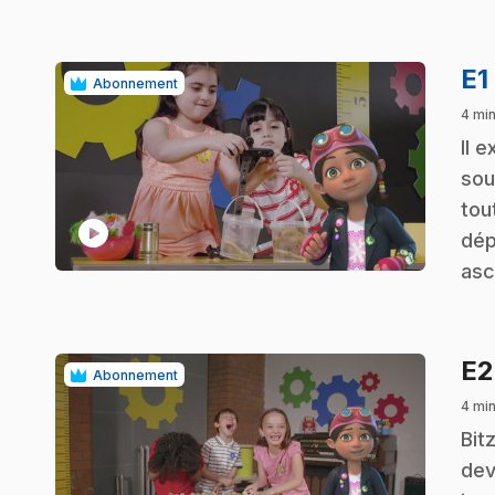
E1
Abonnement
4 min
.
Il 
sou
tou
play_circle
dép
asc
E
Abonnement
4 min
.
Bit
dev