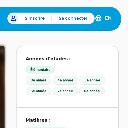
EN
S'inscrire
Se connecter
s un nouvel onglet.
DISCOVER
THE
ENGLISH
VERSION
OF
IDÉLLO.
Années d'études :
Élémentaire
3e année
4e année
5e année
6e année
7e année
8e année
Matières :