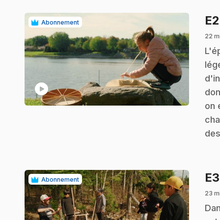
E
Abonnement
22 m
.
L'é
lég
d'i
play_circle
don
on 
cha
des
E
Abonnement
23 mi
.
Dan