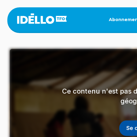
Aller
au
contenu
Abonnemen
principal
Ce contenu n'est pas d
géog
Se 