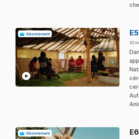
che
E
Abonnement
22 m
.
Dan
app
Nat
play_circle
cér
cer
Aut
Ani
E
Abonnement