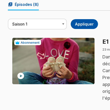
video_library
Épisodes (
8
)
E1
Abonnement
23 mi
.
Dan
déc
Can
play_circle
Pre
app
ori
l'é