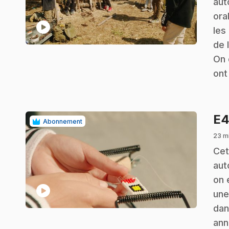
aut
ora
play_circle
les
de 
On 
ont
E
Abonnement
23 mi
.
Cet
aut
on 
play_circle
une
dan
ann