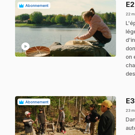
E
Abonnement
22 m
.
L'é
lég
d'i
play_circle
don
on 
cha
des
E
Abonnement
23 mi
.
Dan
aut