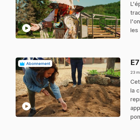
.
L'é
tra
l'o
play_circle
les
E
Abonnement
23 mi
.
Cet
la 
rep
play_circle
app
pom