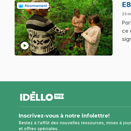
E
Abonnement
23 mi
.
Por
ce 
sig
play_circle
pied
de
page
Inscrivez-vous à notre infolettre!
Restez à l’affût des nouvelles ressources, mises à jour
et offres spéciales.