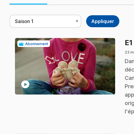
E1
Abonnement
23 mi
.
Dan
déc
Can
play_circle
Pre
app
ori
l'é