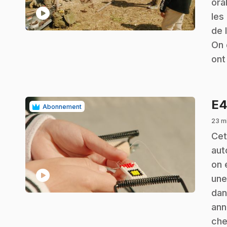
ora
play_circle
les
de 
On 
ont
E
Abonnement
23 mi
.
Cet
aut
on 
play_circle
une
dan
ann
che