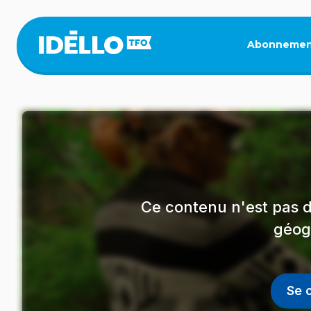
Aller
au
contenu
Abonnemen
principal
Ce contenu n'est pas d
géog
Se 