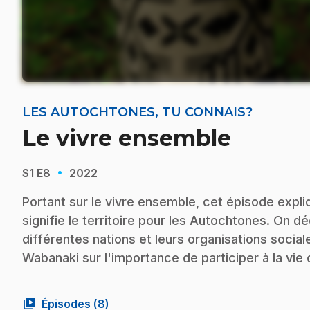
LES AUTOCHTONES, TU CONNAIS?
Le vivre ensemble
·
S1
E8
2022
Portant sur le vivre ensemble, cet épisode expliq
signifie le territoire pour les Autochtones. On
différentes nations et leurs organisations social
Wabanaki sur l'importance de participer à la vi
video_library
Épisodes (
8
)