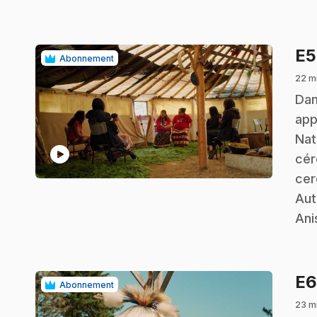
E
Abonnement
22 m
.
Dan
app
Nat
play_circle
cér
cer
Aut
Ani
E
Abonnement
23 mi