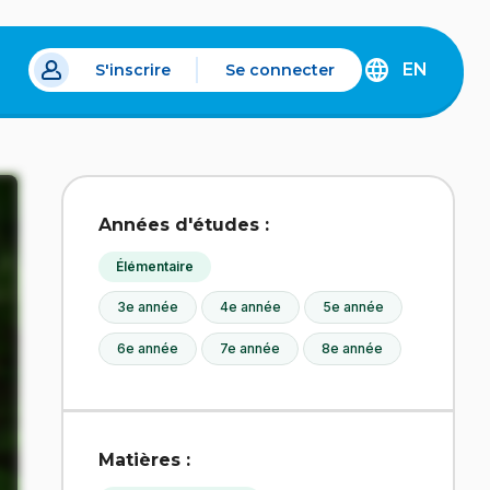
EN
S'inscrire
Se connecter
s un nouvel onglet.
DISCOVER
THE
ENGLISH
VERSION
OF
IDÉLLO.
Années d'études :
Élémentaire
3e année
4e année
5e année
6e année
7e année
8e année
Matières :