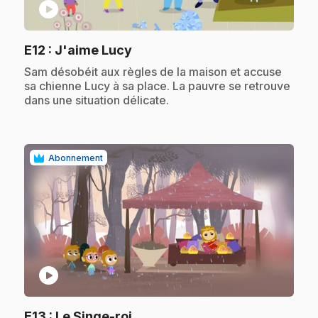
play_circle
.
E12
: J'aime Lucy
.
Sam désobéit aux règles de la maison et accuse
sa chienne Lucy à sa place. La pauvre se retrouve
dans une situation délicate.
Abonnement
play_circle
.
E13
: Le Singe-roi