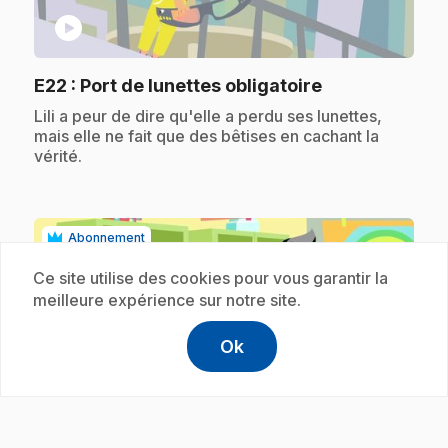
play_circle
.
E22
: Port de lunettes obligatoire
.
Lili a peur de dire qu'elle a perdu ses lunettes,
mais elle ne fait que des bêtises en cachant la
vérité.
Abonnement
Ce site utilise des cookies pour vous garantir la
meilleure expérience sur notre site.
Ok
help
Aide
Accéder à l
,Ce lien s'
play_circle