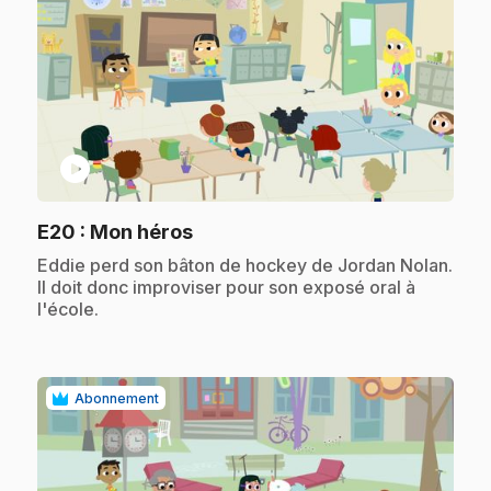
play_circle
.
E20
: Mon héros
.
Eddie perd son bâton de hockey de Jordan Nolan.
Il doit donc improviser pour son exposé oral à
l'école.
Abonnement