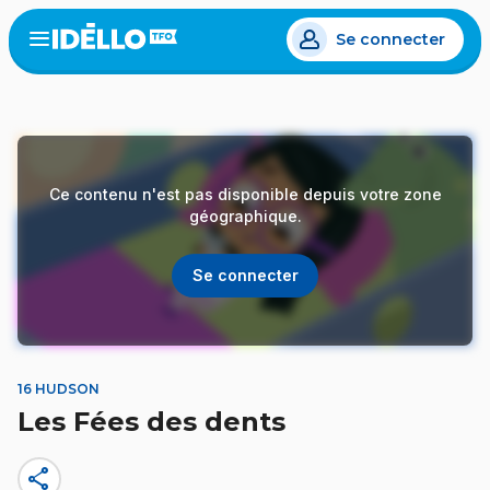
Aller
Se connecter
au
Open
the
contenu
menu
principal
Ce contenu n'est pas disponible depuis votre zone
géographique.
Se connecter
16 HUDSON
Les Fées des dents
share