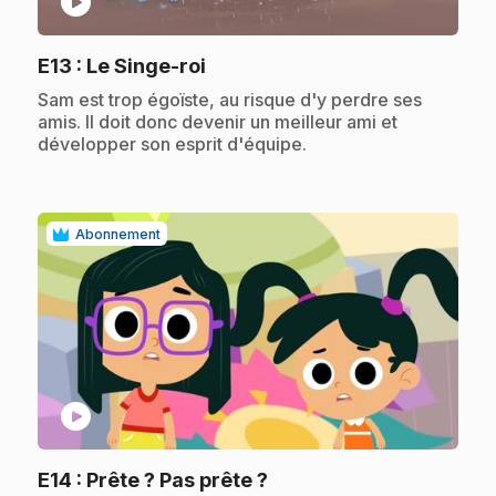
play_circle
.
E13
: Le Singe-roi
.
Sam est trop égoïste, au risque d'y perdre ses
amis. Il doit donc devenir un meilleur ami et
développer son esprit d'équipe.
Abonnement
play_circle
.
E14
: Prête ? Pas prête ?