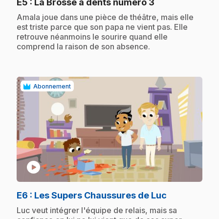
.
E5
: La Brosse à dents numéro 3
.
Amala joue dans une pièce de théâtre, mais elle
est triste parce que son papa ne vient pas. Elle
retrouve néanmoins le sourire quand elle
comprend la raison de son absence.
Abonnement
play_circle
.
E6
: Les Supers Chaussures de Luc
.
Luc veut intégrer l'équipe de relais, mais sa