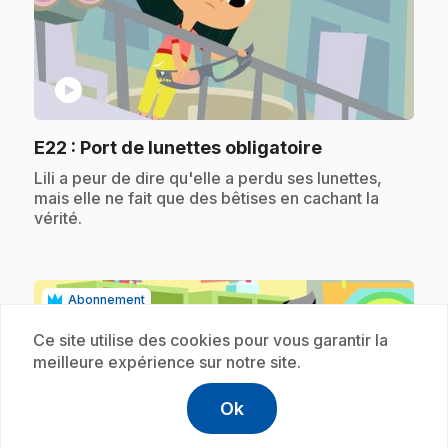
play_circle
.
E22
: Port de lunettes obligatoire
.
Lili a peur de dire qu'elle a perdu ses lunettes,
mais elle ne fait que des bêtises en cachant la
vérité.
Abonnement
Ce site utilise des cookies pour vous garantir la
meilleure expérience sur notre site.
Ok
help
Aide
Accéder à l
,Ce lien s'