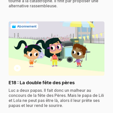
tourne à la catastrophe. Il finit par proposer une
alternative rassembleuse.
Abonnement
play_circle
.
E18
: La double fête des pères
.
Luc a deux papas. Il fait donc un malheur au
concours de la fête des Pères. Mais le papa de Lili
et Lola ne peut pas être là, alors il leur prête ses
papas et leur rend le sourire.