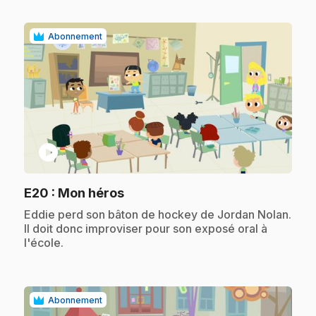
Abonnement
play_circle
.
E20
: Mon héros
.
Eddie perd son bâton de hockey de Jordan Nolan.
Il doit donc improviser pour son exposé oral à
l'école.
Abonnement