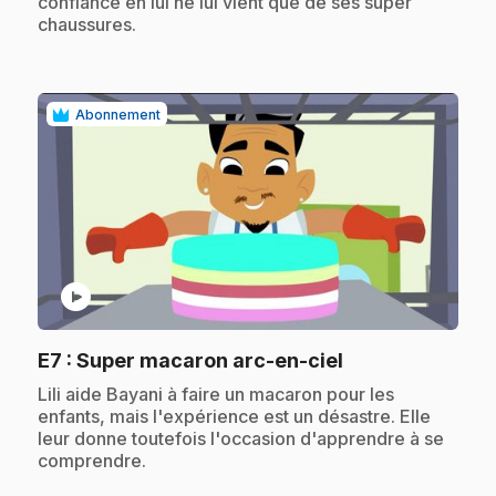
confiance en lui ne lui vient que de ses super
chaussures.
Abonnement
play_circle
.
E7
: Super macaron arc-en-ciel
.
Lili aide Bayani à faire un macaron pour les
enfants, mais l'expérience est un désastre. Elle
leur donne toutefois l'occasion d'apprendre à se
comprendre.