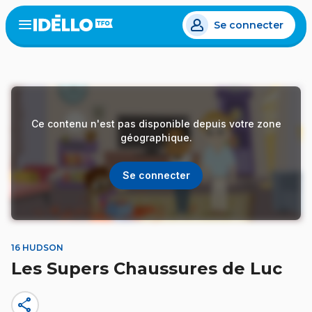
Aller
Se connecter
au
Open
the
contenu
menu
principal
Ce contenu n'est pas disponible depuis votre zone
géographique.
Se connecter
16 HUDSON
Les Supers Chaussures de Luc
share