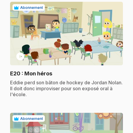
Abonnement
play_circle
.
E20
: Mon héros
.
Eddie perd son bâton de hockey de Jordan Nolan.
Il doit donc improviser pour son exposé oral à
l'école.
Abonnement