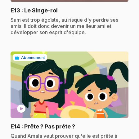
.
E13
: Le Singe-roi
.
Sam est trop égoïste, au risque d'y perdre ses
amis. Il doit donc devenir un meilleur ami et
développer son esprit d'équipe.
Abonnement
play_circle
.
E14
: Prête ? Pas prête ?
.
Quand Amala veut prouver qu'elle est prête à