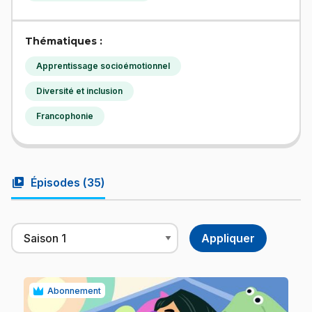
Thématiques :
Apprentissage socioémotionnel
Diversité et inclusion
Francophonie
video_library
Épisodes (
35
)
Abonnement