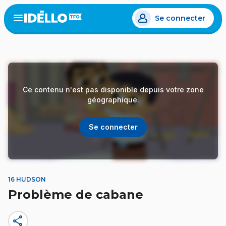
Aller
Se connecter
au
Open
the
contenu
menu
principal
Ce contenu n'est pas disponible depuis votre zone
géographique.
Se connecter
16 HUDSON
Problème de cabane
share