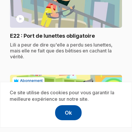
play_circle
.
E22
: Port de lunettes obligatoire
.
Lili a peur de dire qu'elle a perdu ses lunettes,
mais elle ne fait que des bêtises en cachant la
vérité.
Abonnement
Ce site utilise des cookies pour vous garantir la
meilleure expérience sur notre site.
Ok
help
Aide
Accéder à l
,Ce lien s'
play_circle