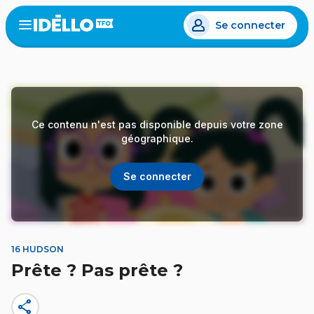
Aller
Se connecter
au
Open
the
contenu
menu
principal
Ce contenu n'est pas disponible depuis votre zone
géographique.
Se connecter
16 HUDSON
Prête ? Pas prête ?
share