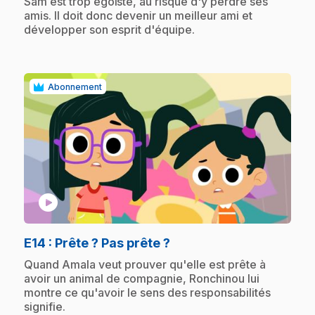
.
Sam est trop égoïste, au risque d'y perdre ses
amis. Il doit donc devenir un meilleur ami et
développer son esprit d'équipe.
Abonnement
play_circle
.
E14
: Prête ? Pas prête ?
.
Quand Amala veut prouver qu'elle est prête à
avoir un animal de compagnie, Ronchinou lui
montre ce qu'avoir le sens des responsabilités
signifie.