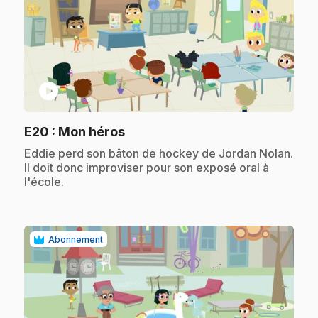
play_circle
.
E20
: Mon héros
.
Eddie perd son bâton de hockey de Jordan Nolan.
Il doit donc improviser pour son exposé oral à
l'école.
Abonnement