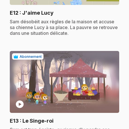
.
E12
: J'aime Lucy
.
Sam désobéit aux règles de la maison et accuse
sa chienne Lucy à sa place. La pauvre se retrouve
dans une situation délicate.
Abonnement
play_circle
.
E13
: Le Singe-roi