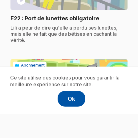
play_circle
.
E22
: Port de lunettes obligatoire
.
Lili a peur de dire qu'elle a perdu ses lunettes,
mais elle ne fait que des bêtises en cachant la
vérité.
Abonnement
Ce site utilise des cookies pour vous garantir la
meilleure expérience sur notre site.
Ok
help
Aide
Accéder à l
,Ce lien s'
play_circle
.
E23
: Qui trouve, garde