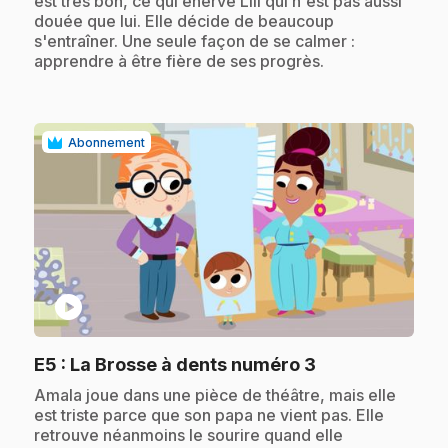
est très bon, ce qui énerve Lili qui n'est pas aussi
douée que lui. Elle décide de beaucoup
s'entraîner. Une seule façon de se calmer :
apprendre à être fière de ses progrès.
Abonnement
play_circle
.
E5
: La Brosse à dents numéro 3
.
Amala joue dans une pièce de théâtre, mais elle
est triste parce que son papa ne vient pas. Elle
retrouve néanmoins le sourire quand elle