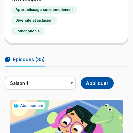
Apprentissage socioémotionnel
Diversité et inclusion
Francophonie
video_library
Épisodes (
35
)
Abonnement