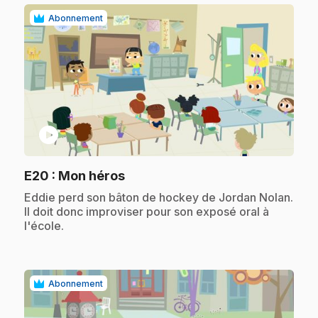
Abonnement
play_circle
.
E20
: Mon héros
.
Eddie perd son bâton de hockey de Jordan Nolan.
Il doit donc improviser pour son exposé oral à
l'école.
Abonnement