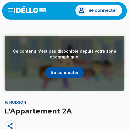
Aller
Se connecter
au
Open
the
contenu
menu
principal
Ce contenu n'est pas disponible depuis votre zone
géographique.
Se connecter
16 HUDSON
L'Appartement 2A
share