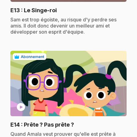
.
E13
: Le Singe-roi
.
Sam est trop égoïste, au risque d'y perdre ses
amis. Il doit donc devenir un meilleur ami et
développer son esprit d'équipe.
Abonnement
play_circle
.
E14
: Prête ? Pas prête ?
.
Quand Amala veut prouver qu'elle est prête à