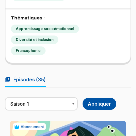
Thématiques :
Apprentissage socioémotionnel
Diversité et inclusion
Francophonie
video_library
Épisodes (
35
)
Abonnement