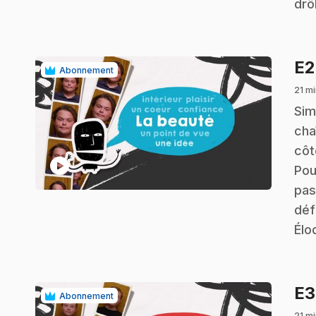
drô
E
Abonnement
21 mi
.
Sim
cha
côt
play_circle
Pou
pas
déf
Élo
E
Abonnement
21 mi