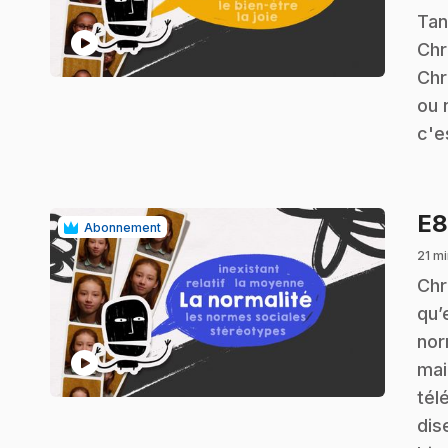
Tan
play_circle
Chr
Chr
ou 
c'e
E
Abonnement
21 mi
.
Chr
qu’
nor
play_circle
mai
tél
dis