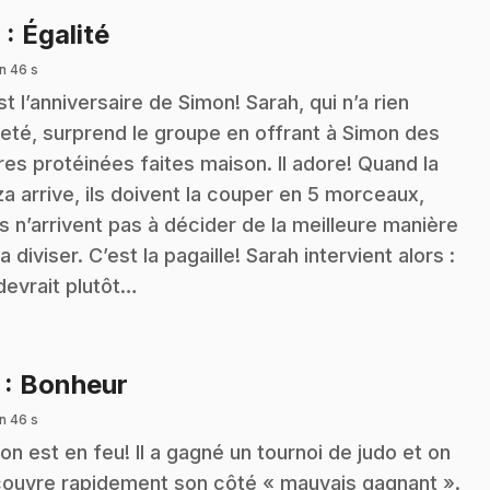
.
6
: Égalité
n 46 s
st l’anniversaire de Simon! Sarah, qui n’a rien
eté, surprend le groupe en offrant à Simon des
res protéinées faites maison. Il adore! Quand la
za arrive, ils doivent la couper en 5 morceaux,
s n’arrivent pas à décider de la meilleure manière
a diviser. C’est la pagaille! Sarah intervient alors :
devrait plutôt…
.
7
: Bonheur
n 46 s
on est en feu! Il a gagné un tournoi de judo et on
ouvre rapidement son côté « mauvais gagnant ».