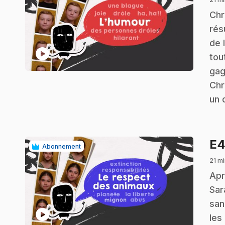
.
Chr
rés
de 
play_circle
tou
gag
Chr
un 
E
Abonnement
21 mi
.
Apr
Sar
san
play_circle
les