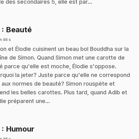
le des secondaires 5, elle est par…
.
2
: Beauté
n 46 s
on et Élodie cuisinent un beau bol Bouddha sur la
îne de Simon. Quand Simon met une carotte de
é parce qu'elle est moche, Élodie s'oppose.
rquoi la jeter? Juste parce qu'elle ne correspond
 aux normes de beauté? Simon rouspète et
end les belles carottes. Plus tard, quand Adib et
die préparent une…
.
3
: Humour
n 46 s