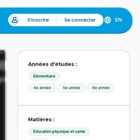
EN
S'inscrire
Se connecter
s un nouvel onglet.
DISCOVER
THE
ENGLISH
VERSION
OF
IDÉLLO.
Années d'études :
Élémentaire
4e année
5e année
6e année
Matières :
Éducation physique et santé