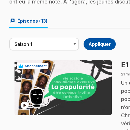
ont eu la même note! À l'agora, les jeunes discu
video_library
Épisodes (
13
)
E1
Abonnement
21 mi
.
Un 
pop
pop
play_circle
n’o
Chr
vér