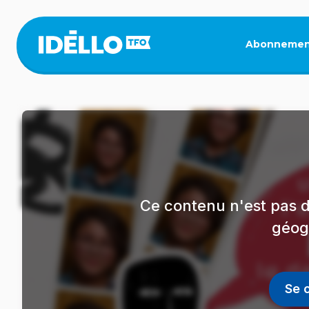
Aller
au
contenu
Abonnemen
principal
Ce contenu n'est pas d
géog
Se 