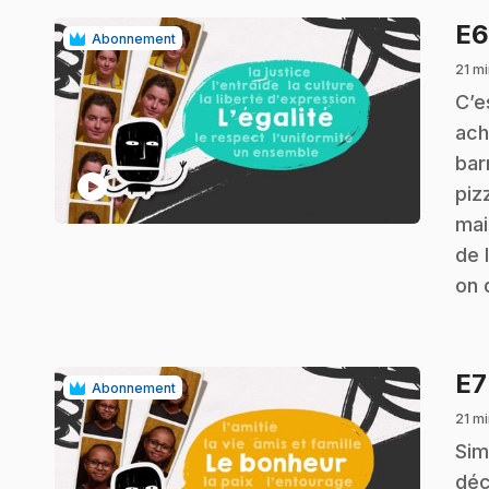
E
Abonnement
21 mi
.
C’e
ach
bar
play_circle
piz
mai
de l
on 
E
Abonnement
21 mi
.
Sim
déc