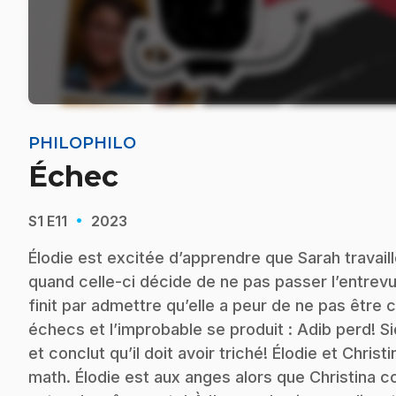
PHILOPHILO
Échec
·
S1
E11
2023
Élodie est excitée d’apprendre que Sarah travai
quand celle-ci décide de ne pas passer l’entrevue
finit par admettre qu’elle a peur de ne pas êtr
échecs et l’improbable se produit : Adib perd! 
et conclut qu’il doit avoir triché! Élodie et Chri
math. Élodie est aux anges alors que Christina 