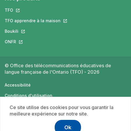
TFO
Ce lien s'ouvrira dans un nouvel onglet.
TFO apprendre à la maison
Ce lien s'ouvrira dans un nouvel o
Boukili
Ce lien s'ouvrira dans un nouvel onglet.
ONFR
Ce lien s'ouvrira dans un nouvel onglet.
© Office des télécommunications éducatives de
langue française de l'Ontario (TFO) - 2026
Accessibilité
Conditions d'utilisation
Politique de confidentialité
Ce site utilise des cookies pour vous garantir la
meilleure expérience sur notre site.
Ok