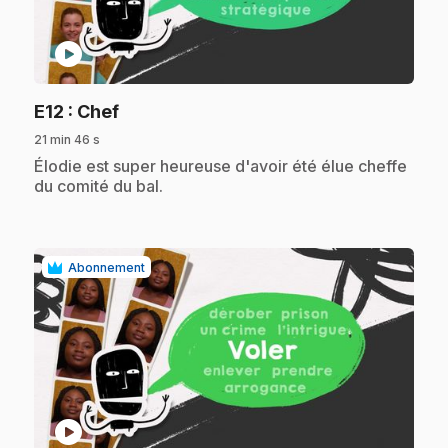
play_circle
.
E12
: Chef
21 min 46 s
.
Élodie est super heureuse d'avoir été élue cheffe
du comité du bal.
Abonnement
play_circle