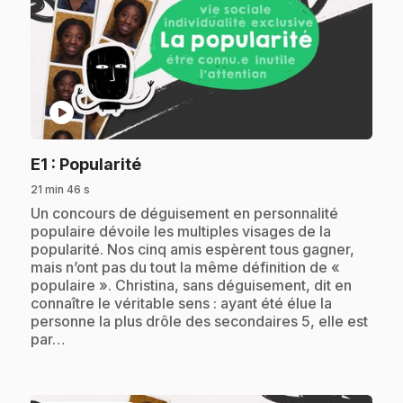
play_circle
.
E1
: Popularité
21 min 46 s
.
Un concours de déguisement en personnalité
populaire dévoile les multiples visages de la
popularité. Nos cinq amis espèrent tous gagner,
mais n’ont pas du tout la même définition de «
populaire ». Christina, sans déguisement, dit en
connaître le véritable sens : ayant été élue la
personne la plus drôle des secondaires 5, elle est
par…