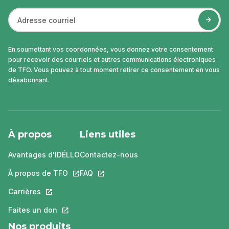
En soumettant vos coordonnées, vous donnez votre consentement
pour recevoir des courriels et autres communications électroniques
de TFO. Vous pouvez à tout moment retirer ce consentement en vous
désabonnant.
À propos
Liens utiles
Avantages d'IDÉLLO
Contactez-nous
À propos de TFO
Ce lien s'ouvrira dans un nouvel onglet.
FAQ
Ce lien s'ouvrira dans un nouvel ongle
Carrières
Ce lien s'ouvrira dans un nouvel onglet.
Faites un don
Ce lien s'ouvrira dans un nouvel onglet.
Nos produits