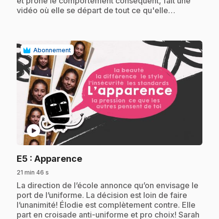
et prône le comportement conséquent, fait une
vidéo où elle se départ de tout ce qu'elle…
Abonnement
play_circle
.
E5
: Apparence
21 min 46 s
.
La direction de l’école annonce qu’on envisage le
port de l’uniforme. La décision est loin de faire
l’unanimité! Élodie est complètement contre. Elle
part en croisade anti-uniforme et pro choix! Sarah