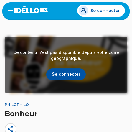
Aller
Se connecter
au
Open
the
contenu
menu
principal
Ce contenu n'est pas disponible depuis votre zone
géographique.
Se connecter
PHILOPHILO
Bonheur
share