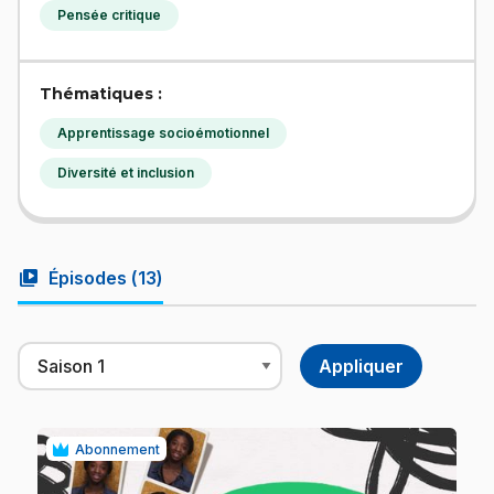
Pensée critique
Thématiques :
Apprentissage socioémotionnel
Diversité et inclusion
video_library
Épisodes (
13
)
Abonnement