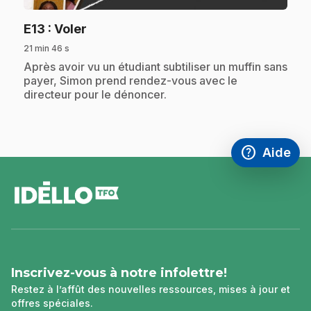
.
E13
: Voler
21 min 46 s
.
Après avoir vu un étudiant subtiliser un muffin sans
payer, Simon prend rendez-vous avec le
directeur pour le dénoncer.
help
Aide
Accéder à l
,Ce lien s'
pied
de
page
Inscrivez-vous à notre infolettre!
Restez à l’affût des nouvelles ressources, mises à jour et
offres spéciales.