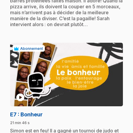
barres protéinées faites maison. Il adore! Quand la
pizza arrive, ils doivent la couper en 5 morceaux,
mais n’arrivent pas à décider de la meilleure
manière de la diviser. C’est la pagaille! Sarah
intervient alors : on devrait plutôt…
Abonnement
play_circle
.
E7
: Bonheur
21 min 46 s
.
Simon est en feu! Il a gagné un tournoi de judo et