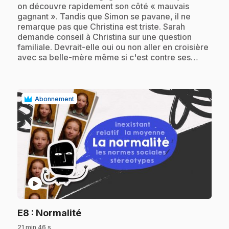
on découvre rapidement son côté « mauvais
gagnant ». Tandis que Simon se pavane, il ne
remarque pas que Christina est triste. Sarah
demande conseil à Christina sur une question
familiale. Devrait-elle oui ou non aller en croisière
avec sa belle-mère même si c'est contre ses…
Abonnement
play_circle
.
E8
: Normalité
21 min 46 s