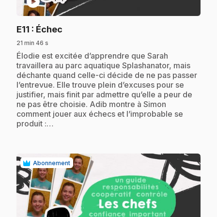
play_circle
.
E11
: Échec
21 min 46 s
.
Élodie est excitée d’apprendre que Sarah
travaillera au parc aquatique Splashanator, mais
déchante quand celle-ci décide de ne pas passer
l’entrevue. Elle trouve plein d’excuses pour se
justifier, mais finit par admettre qu’elle a peur de
ne pas être choisie. Adib montre à Simon
comment jouer aux échecs et l’improbable se
produit :…
Abonnement