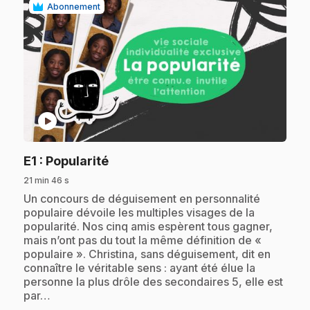
Abonnement
play_circle
.
E1
: Popularité
21 min 46 s
.
Un concours de déguisement en personnalité
populaire dévoile les multiples visages de la
popularité. Nos cinq amis espèrent tous gagner,
mais n’ont pas du tout la même définition de «
populaire ». Christina, sans déguisement, dit en
connaître le véritable sens : ayant été élue la
personne la plus drôle des secondaires 5, elle est
par…