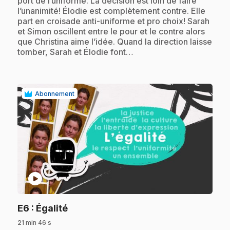
port de l’uniforme. La décision est loin de faire
l’unanimité! Élodie est complètement contre. Elle
part en croisade anti-uniforme et pro choix! Sarah
et Simon oscillent entre le pour et le contre alors
que Christina aime l’idée. Quand la direction laisse
tomber, Sarah et Élodie font…
Abonnement
play_circle
.
E6
: Égalité
21 min 46 s