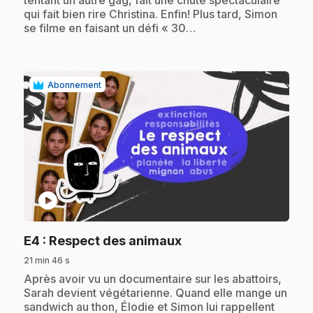
tentant un autre gag, fait une chute spectaculaire
qui fait bien rire Christina. Enfin! Plus tard, Simon
se filme en faisant un défi « 30…
Abonnement
play_circle
.
E4
: Respect des animaux
21 min 46 s
.
Après avoir vu un documentaire sur les abattoirs,
Sarah devient végétarienne. Quand elle mange un
sandwich au thon, Élodie et Simon lui rappellent