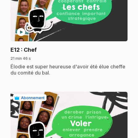
play_circle
.
E12
: Chef
21 min 46 s
.
Élodie est super heureuse d'avoir été élue cheffe
du comité du bal.
Abonnement