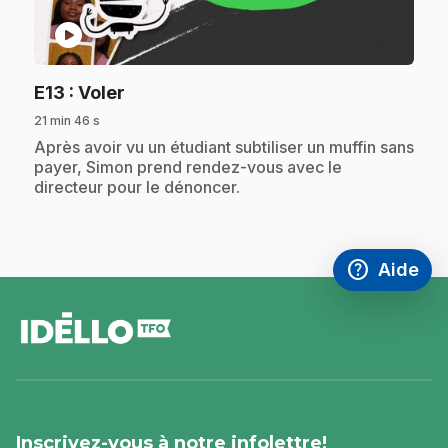
play_circle
.
E13
: Voler
21 min 46 s
.
Après avoir vu un étudiant subtiliser un muffin sans
payer, Simon prend rendez-vous avec le
directeur pour le dénoncer.
help
Aide
Accéder à l
,Ce lien s'
pied
de
page
Inscrivez-vous à notre infolettre!