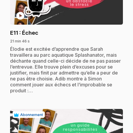
play_circle
.
E11
: Échec
21 min 46 s
.
Élodie est excitée d’apprendre que Sarah
travaillera au parc aquatique Splashanator, mais
déchante quand celle-ci décide de ne pas passer
l’entrevue. Elle trouve plein d’excuses pour se
justifier, mais finit par admettre qu’elle a peur de
ne pas être choisie. Adib montre à Simon
comment jouer aux échecs et l’improbable se
produit :…
Abonnement