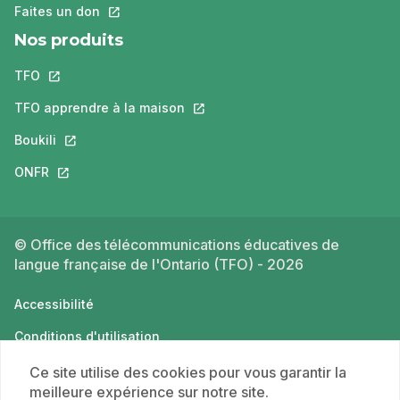
Faites un don
Ce lien s'ouvrira dans un nouvel onglet.
Nos produits
TFO
Ce lien s'ouvrira dans un nouvel onglet.
TFO apprendre à la maison
Ce lien s'ouvrira dans un nouvel o
Boukili
Ce lien s'ouvrira dans un nouvel onglet.
ONFR
Ce lien s'ouvrira dans un nouvel onglet.
© Office des télécommunications éducatives de
langue française de l'Ontario (TFO) - 2026
Accessibilité
Conditions d'utilisation
Politique de confidentialité
Ce site utilise des cookies pour vous garantir la
meilleure expérience sur notre site.