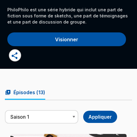
PhiloPhilo est une série hybride qui inclut une part de
fiction sous forme de sketchs, une part de témoignages
et une part de discussion de groupe.
Visionner
share
video_library
Épisodes (
13
)