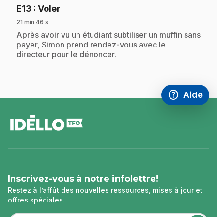
.
E13
: Voler
21 min 46 s
.
Après avoir vu un étudiant subtiliser un muffin sans
payer, Simon prend rendez-vous avec le
directeur pour le dénoncer.
help
Aide
Accéder à l
,Ce lien s'
pied
de
page
Inscrivez-vous à notre infolettre!
Restez à l’affût des nouvelles ressources, mises à jour et
offres spéciales.