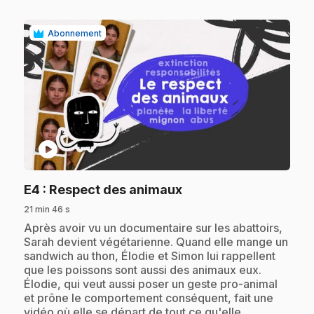
Abonnement
play_circle
.
E4
: Respect des animaux
21 min 46 s
.
Après avoir vu un documentaire sur les abattoirs,
Sarah devient végétarienne. Quand elle mange un
sandwich au thon, Élodie et Simon lui rappellent
que les poissons sont aussi des animaux eux.
Élodie, qui veut aussi poser un geste pro-animal
et prône le comportement conséquent, fait une
vidéo où elle se départ de tout ce qu'elle…