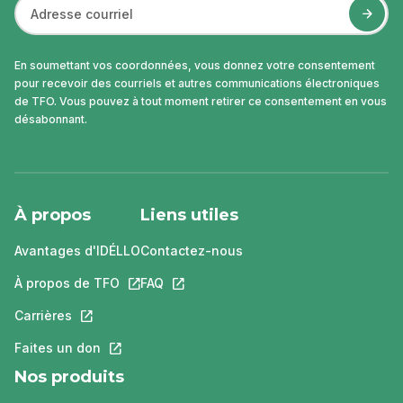
En soumettant vos coordonnées, vous donnez votre consentement
pour recevoir des courriels et autres communications électroniques
de TFO. Vous pouvez à tout moment retirer ce consentement en vous
désabonnant.
À propos
Liens utiles
Avantages d'IDÉLLO
Contactez-nous
À propos de TFO
Ce lien s'ouvrira dans un nouvel onglet.
FAQ
Ce lien s'ouvrira dans un nouvel ongle
Carrières
Ce lien s'ouvrira dans un nouvel onglet.
Faites un don
Ce lien s'ouvrira dans un nouvel onglet.
Nos produits