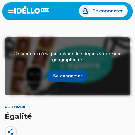
Aller
Se connecter
au
Open
the
contenu
menu
principal
Ce contenu n'est pas disponible depuis votre zone
géographique.
Se connecter
PHILOPHILO
Égalité
share