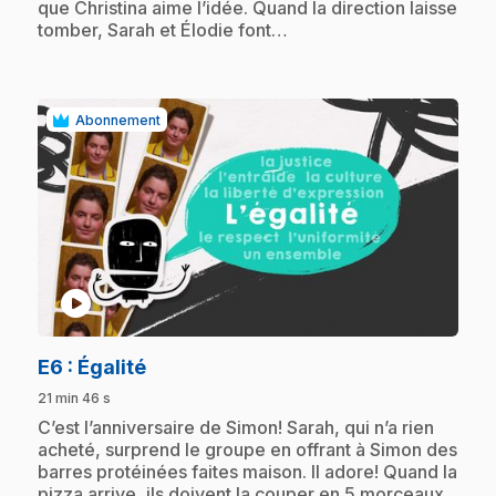
que Christina aime l’idée. Quand la direction laisse
tomber, Sarah et Élodie font…
Abonnement
play_circle
.
E6
: Égalité
21 min 46 s
.
C’est l’anniversaire de Simon! Sarah, qui n’a rien
acheté, surprend le groupe en offrant à Simon des
barres protéinées faites maison. Il adore! Quand la
pizza arrive, ils doivent la couper en 5 morceaux,