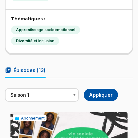
Thématiques :
Apprentissage socioémotionnel
Diversité et inclusion
video_library
Épisodes (
13
)
Abonnement