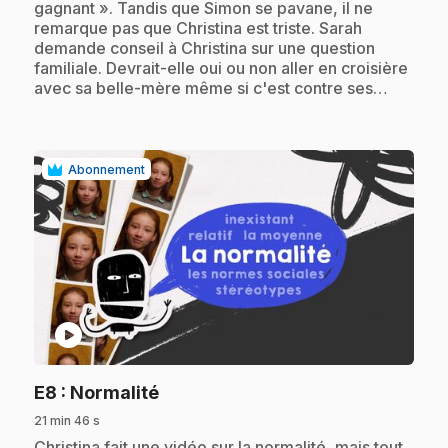
gagnant ». Tandis que Simon se pavane, il ne
remarque pas que Christina est triste. Sarah
demande conseil à Christina sur une question
familiale. Devrait-elle oui ou non aller en croisière
avec sa belle-mère même si c'est contre ses…
Abonnement
play_circle
.
E8
: Normalité
21 min 46 s
.
Christina fait une vidéo sur la normalité, mais tout