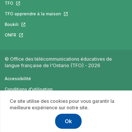
TFO
Ce lien s'ouvrira dans un nouvel onglet.
TFO apprendre à la maison
Ce lien s'ouvrira dans un nouvel o
Boukili
Ce lien s'ouvrira dans un nouvel onglet.
ONFR
Ce lien s'ouvrira dans un nouvel onglet.
© Office des télécommunications éducatives de
langue française de l'Ontario (TFO) - 2026
Accessibilité
Conditions d'utilisation
Politique de confidentialité
Ce site utilise des cookies pour vous garantir la
meilleure expérience sur notre site.
Ok