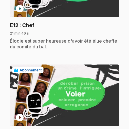
play_circle
.
E12
: Chef
21 min 46 s
.
Élodie est super heureuse d'avoir été élue cheffe
du comité du bal.
Abonnement
play_circle