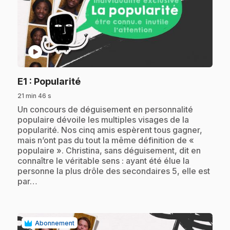
play_circle
.
E1
: Popularité
21 min 46 s
.
Un concours de déguisement en personnalité
populaire dévoile les multiples visages de la
popularité. Nos cinq amis espèrent tous gagner,
mais n’ont pas du tout la même définition de «
populaire ». Christina, sans déguisement, dit en
connaître le véritable sens : ayant été élue la
personne la plus drôle des secondaires 5, elle est
par…
Abonnement