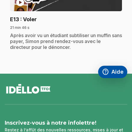
play_circle
.
E13
: Voler
21 min 46 s
.
Après avoir vu un étudiant subtiliser un muffin sans
payer, Simon prend rendez-vous avec le
directeur pour le dénoncer.
help
Aide
Accéder à l
,Ce lien s'
pied
de
page
Inscrivez-vous à notre infolettre!
Restez à l’affût des nouvelles ressources, mises à jour et