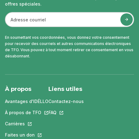
offres spéciales.
En soumettant vos coordonnées, vous donnez votre consentement
pour recevoir des courriels et autres communications électroniques
de TFO. Vous pouvez à tout moment retirer ce consentement en vous
désabonnant.
À propos
Liens utiles
Avantages d'IDÉLLO
Contactez-nous
À propos de TFO
Ce lien s'ouvrira dans un nouvel onglet.
FAQ
Ce lien s'ouvrira dans un nouvel ongle
Carrières
Ce lien s'ouvrira dans un nouvel onglet.
Faites un don
Ce lien s'ouvrira dans un nouvel onglet.