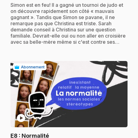
.
Simon est en feu! Il a gagné un tournoi de judo et
on découvre rapidement son côté « mauvais
gagnant ». Tandis que Simon se pavane, il ne
remarque pas que Christina est triste. Sarah
demande conseil à Christina sur une question
familiale. Devrait-elle oui ou non aller en croisière
avec sa belle-mère même si c'est contre ses…
Abonnement
play_circle
.
E8
: Normalité