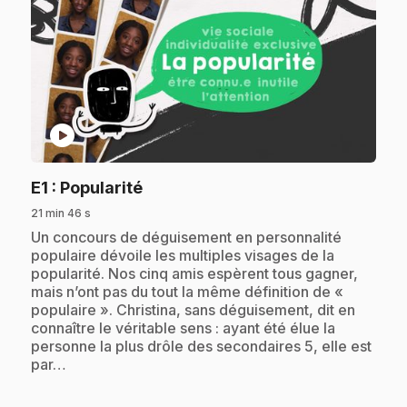
play_circle
.
E1
: Popularité
21 min 46 s
.
Un concours de déguisement en personnalité
populaire dévoile les multiples visages de la
popularité. Nos cinq amis espèrent tous gagner,
mais n’ont pas du tout la même définition de «
populaire ». Christina, sans déguisement, dit en
connaître le véritable sens : ayant été élue la
personne la plus drôle des secondaires 5, elle est
par…