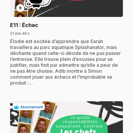
play_circle
.
E11
: Échec
21 min 46 s
.
Élodie est excitée d’apprendre que Sarah
travaillera au parc aquatique Splashanator, mais
déchante quand celle-ci décide de ne pas passer
l’entrevue. Elle trouve plein d’excuses pour se
justifier, mais finit par admettre qu’elle a peur de
ne pas être choisie. Adib montre à Simon
comment jouer aux échecs et l’improbable se
produit :…
Abonnement