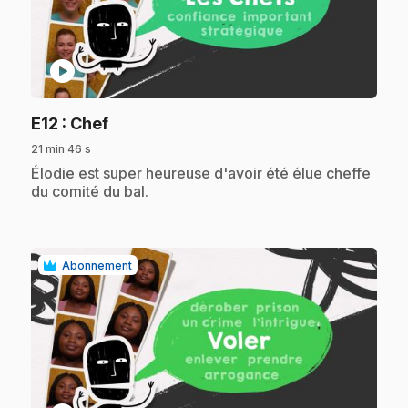
play_circle
.
E12
: Chef
21 min 46 s
.
Élodie est super heureuse d'avoir été élue cheffe
du comité du bal.
Abonnement