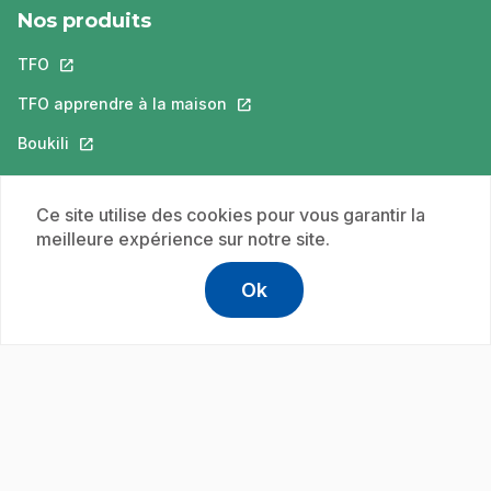
Nos produits
TFO
Ce lien s'ouvrira dans un nouvel onglet.
TFO apprendre à la maison
Ce lien s'ouvrira dans un nouvel o
Boukili
Ce lien s'ouvrira dans un nouvel onglet.
ONFR
Ce lien s'ouvrira dans un nouvel onglet.
Ce site utilise des cookies pour vous garantir la
meilleure expérience sur notre site.
© Office des télécommunications éducatives de
Ok
langue française de l'Ontario (TFO) - 2026
Accessibilité
Conditions d'utilisation
Politique de confidentialité