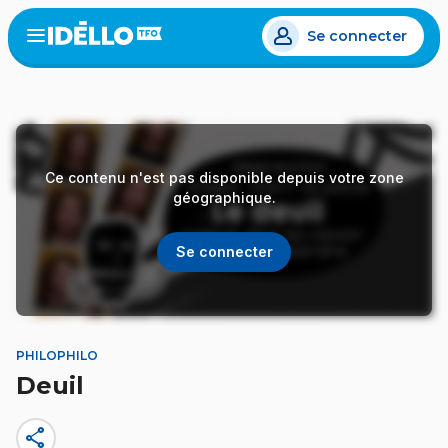
Aller
Se connecter
au
Open
the
contenu
menu
principal
Ce contenu n'est pas disponible depuis votre zone
géographique.
Se connecter
PHILOPHILO
Deuil
share