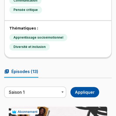
Communication
Pensée critique
Thématiques :
Apprentissage socioémotionnel
Diversité et inclusion
video_library
Épisodes (
13
)
Abonnement