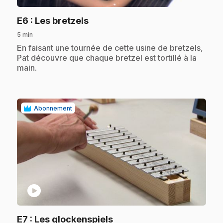
.
E6
: Les bretzels
5 min
.
En faisant une tournée de cette usine de bretzels,
Pat découvre que chaque bretzel est tortillé à la
main.
Abonnement
play_circle
.
E7
: Les glockenspiels