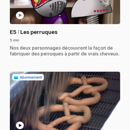
play_circle
.
E5
: Les perruques
5 min
.
Nos deux personnages découvrent la façon de
fabriquer des perruques à partir de vrais cheveux.
Abonnement
play_circle