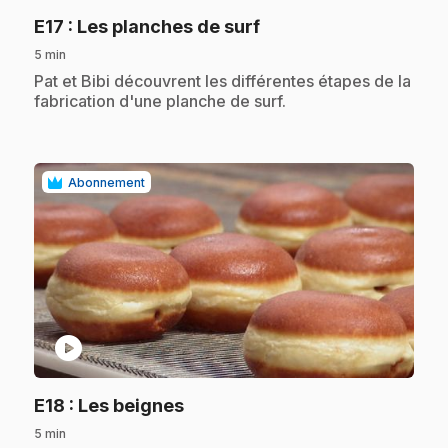
.
E17
: Les planches de surf
5 min
.
Pat et Bibi découvrent les différentes étapes de la
fabrication d'une planche de surf.
Abonnement
play_circle
.
E18
: Les beignes
5 min