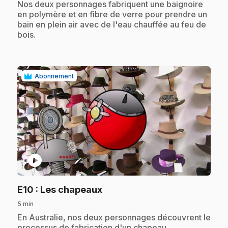
.
Nos deux personnages fabriquent une baignoire
en polymère et en fibre de verre pour prendre un
bain en plein air avec de l'eau chauffée au feu de
bois.
Abonnement
play_circle
.
E10
: Les chapeaux
5 min
.
En Australie, nos deux personnages découvrent le
processus de fabrication d'un chapeau.