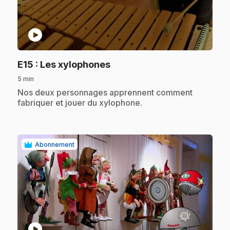
play_circle
.
E15
: Les xylophones
5 min
.
Nos deux personnages apprennent comment
fabriquer et jouer du xylophone.
Abonnement
play_circle