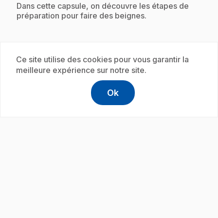
.
Dans cette capsule, on découvre les étapes de
préparation pour faire des beignes.
Abonnement
Ce site utilise des cookies pour vous garantir la
meilleure expérience sur notre site.
Ok
help
Aide
Accéder à l
,Ce lien s'
play_circle
.
E19
: La corde
5 min
.
Dans cette capsule, on fabrique de la corde pour
les grands voiliers.