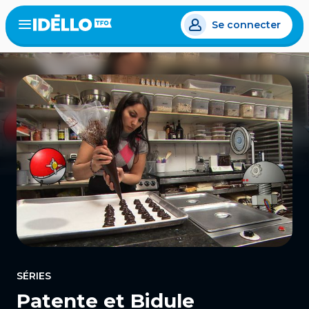
Aller
Se connecter
au
Open
the
contenu
menu
principal
SÉRIES
Patente et Bidule