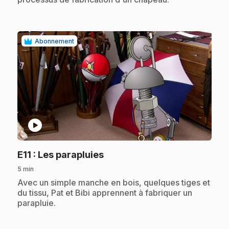
Abonnement
play_circle
.
E11
: Les parapluies
5 min
.
Avec un simple manche en bois, quelques tiges et
du tissu, Pat et Bibi apprennent à fabriquer un
parapluie.