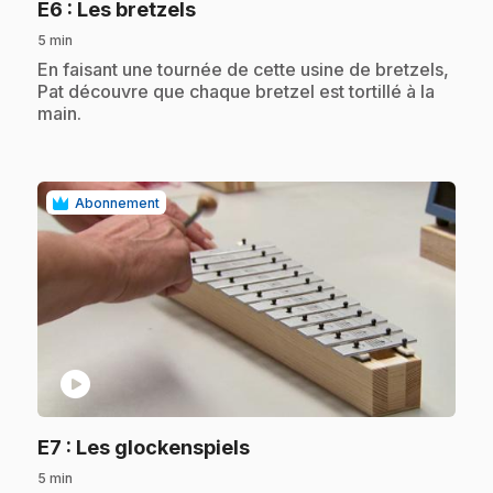
.
E6
: Les bretzels
5 min
.
En faisant une tournée de cette usine de bretzels,
Pat découvre que chaque bretzel est tortillé à la
main.
Abonnement
play_circle
.
E7
: Les glockenspiels
5 min