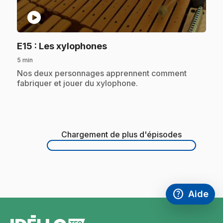
play_circle
.
E15
: Les xylophones
5 min
.
Nos deux personnages apprennent comment
fabriquer et jouer du xylophone.
Chargement de plus d'épisodes
Chargement
de plus
d'épisodes
help
Aide
Accéder à l
,Ce lien s'
pied