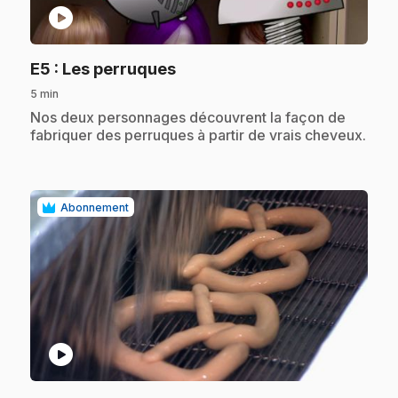
play_circle
.
E5
: Les perruques
5 min
.
Nos deux personnages découvrent la façon de
fabriquer des perruques à partir de vrais cheveux.
Abonnement
play_circle