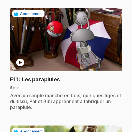
Abonnement
play_circle
.
E11
: Les parapluies
5 min
.
Avec un simple manche en bois, quelques tiges et
du tissu, Pat et Bibi apprennent à fabriquer un
parapluie.
Abonnement