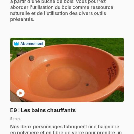
à partir d'une bûche de bois. Vous pourrez
aborder l'utilisation du bois comme ressource
naturelle et de l'utilisation des divers outils
présentés.
Abonnement
play_circle
.
E9
: Les bains chauffants
5 min
.
Nos deux personnages fabriquent une baignoire
en polymère et en fibre de verre pour prendre un