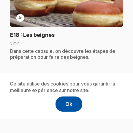
play_circle
.
E18
: Les beignes
5 min
.
Dans cette capsule, on découvre les étapes de
préparation pour faire des beignes.
Abonnement
Ce site utilise des cookies pour vous garantir la
meilleure expérience sur notre site.
Ok
help
Aide
Accéder à l
,Ce lien s'
play_circle