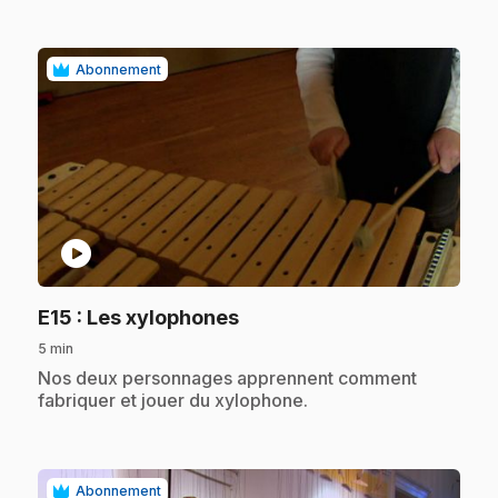
Abonnement
play_circle
.
E15
: Les xylophones
5 min
.
Nos deux personnages apprennent comment
fabriquer et jouer du xylophone.
Abonnement