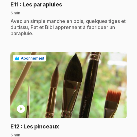
.
E11
: Les parapluies
5 min
.
Avec un simple manche en bois, quelques tiges et
du tissu, Pat et Bibi apprennent à fabriquer un
parapluie.
Abonnement
play_circle
.
E12
: Les pinceaux
5 min