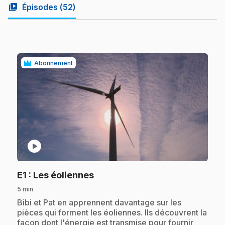
video_library
Épisodes (
52
)
Abonnement
play_circle
.
E1
: Les éoliennes
5 min
.
Bibi et Pat en apprennent davantage sur les
pièces qui forment les éoliennes. Ils découvrent la
façon dont l'énergie est transmise pour fournir