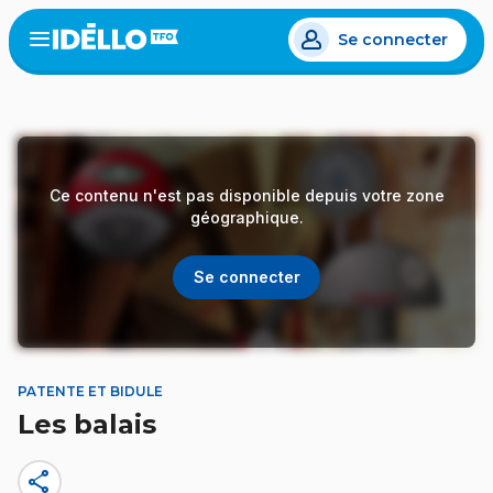
Aller
Se connecter
au
Open
the
contenu
menu
principal
Ce contenu n'est pas disponible depuis votre zone
géographique.
Se connecter
PATENTE ET BIDULE
Les balais
share