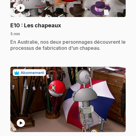
play_circle
.
E10
: Les chapeaux
5 min
.
En Australie, nos deux personnages découvrent le
processus de fabrication d'un chapeau.
Abonnement
play_circle