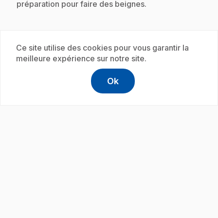
préparation pour faire des beignes.
Abonnement
Ce site utilise des cookies pour vous garantir la
meilleure expérience sur notre site.
Ok
help
Aide
Accéder à l
,Ce lien s'
play_circle
.
E19
: La corde
5 min
.
Dans cette capsule, on fabrique de la corde pour
les grands voiliers.