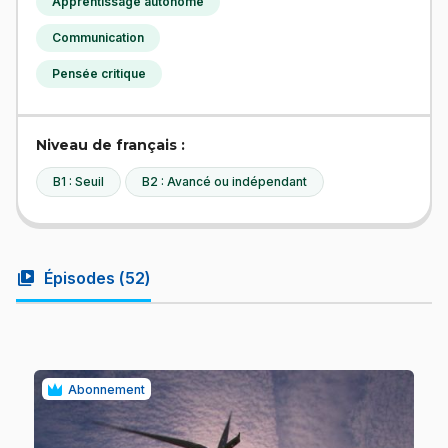
Apprentissage autonome
Communication
Pensée critique
Niveau de français :
B1 : Seuil
B2 : Avancé ou indépendant
video_library
Épisodes (
52
)
Abonnement