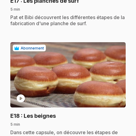
.
E17
: Les planches de surf
5 min
.
Pat et Bibi découvrent les différentes étapes de la
fabrication d'une planche de surf.
Abonnement
play_circle
.
E18
: Les beignes
5 min
.
Dans cette capsule, on découvre les étapes de