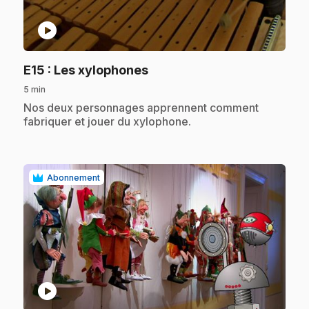
play_circle
.
E15
: Les xylophones
5 min
.
Nos deux personnages apprennent comment
fabriquer et jouer du xylophone.
Abonnement
play_circle