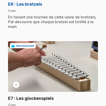
.
E6
: Les bretzels
5 min
.
En faisant une tournée de cette usine de bretzels,
Pat découvre que chaque bretzel est tortillé à la
main.
Abonnement
play_circle
.
E7
: Les glockenspiels
5 min