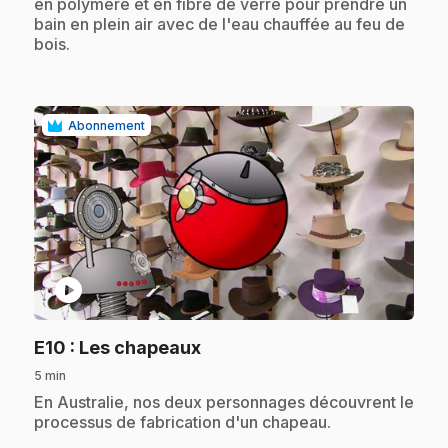
en polymère et en fibre de verre pour prendre un
bain en plein air avec de l'eau chauffée au feu de
bois.
Abonnement
play_circle
.
E10
: Les chapeaux
5 min
.
En Australie, nos deux personnages découvrent le
processus de fabrication d'un chapeau.