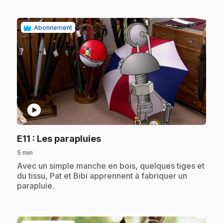
Abonnement
play_circle
.
E11
: Les parapluies
5 min
.
Avec un simple manche en bois, quelques tiges et
du tissu, Pat et Bibi apprennent à fabriquer un
parapluie.