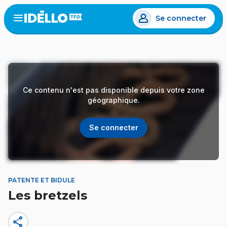
Aller
Se connecter
au
Open
the
contenu
menu
principal
Ce contenu n'est pas disponible depuis votre zone
géographique.
Se connecter
PATENTE ET BIDULE
Les bretzels
share