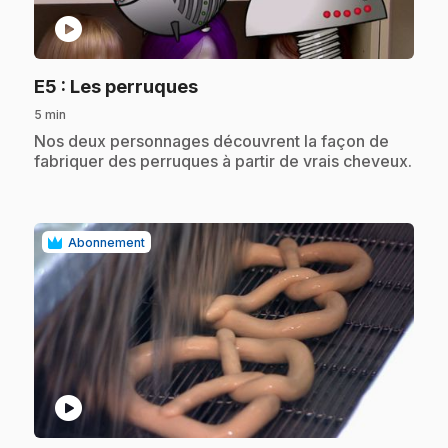
play_circle
.
E5
: Les perruques
5 min
.
Nos deux personnages découvrent la façon de
fabriquer des perruques à partir de vrais cheveux.
Abonnement
play_circle