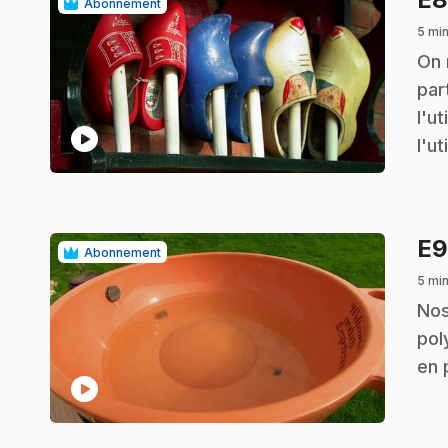
Abonnement
5 mi
.
On 
par
l'u
play_circle
l'u
E
Abonnement
5 mi
.
Nos
pol
en 
play_circle