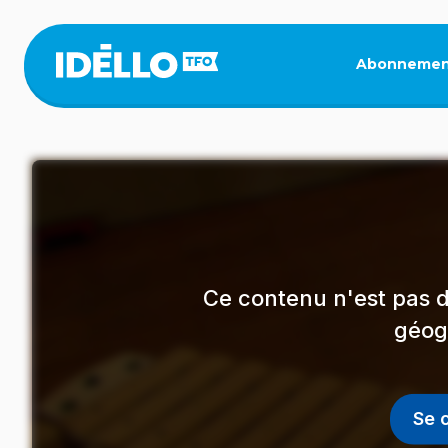
Aller
au
contenu
Abonnemen
principal
Ce contenu n'est pas d
géog
Se 