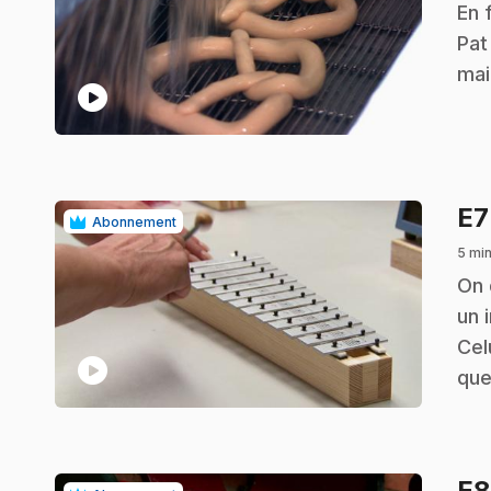
.
En 
Pat
mai
play_circle
E
Abonnement
5 mi
.
On 
un 
Cel
play_circle
que
E