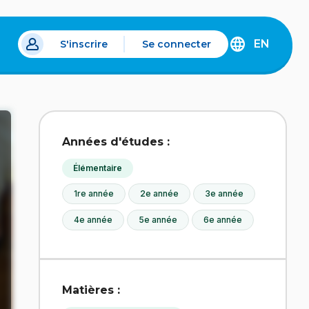
EN
S'inscrire
Se connecter
s un nouvel onglet.
DISCOVER
THE
ENGLISH
VERSION
OF
IDÉLLO.
Années d'études :
Élémentaire
1re année
2e année
3e année
4e année
5e année
6e année
Matières :