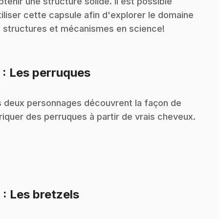
btenir une structure solide. Il est possible
tiliser cette capsule afin d'explorer le domaine
 structures et mécanismes en science!
.
5
: Les perruques
n
 deux personnages découvrent la façon de
riquer des perruques à partir de vrais cheveux.
.
6
: Les bretzels
n