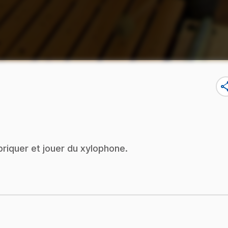
sha
iquer et jouer du xylophone.