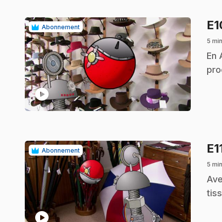
E
Abonnement
5 mi
.
En 
pro
play_circle
E1
Abonnement
5 mi
.
Ave
tis
play_circle