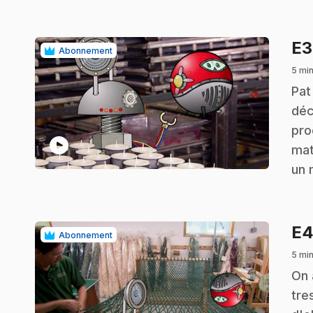
E
Abonnement
5 mi
.
Pat
déc
pro
play_circle
mat
un 
E
Abonnement
5 mi
.
On 
tre