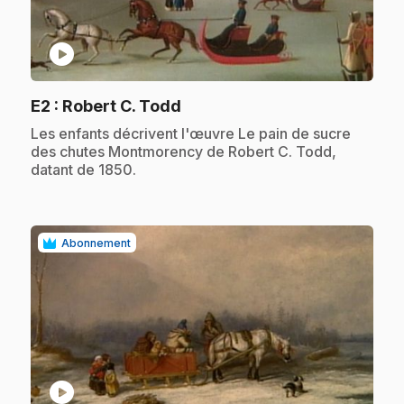
play_circle
.
E2
: Robert C. Todd
.
Les enfants décrivent l'œuvre Le pain de sucre
des chutes Montmorency de Robert C. Todd,
datant de 1850.
Abonnement
play_circle