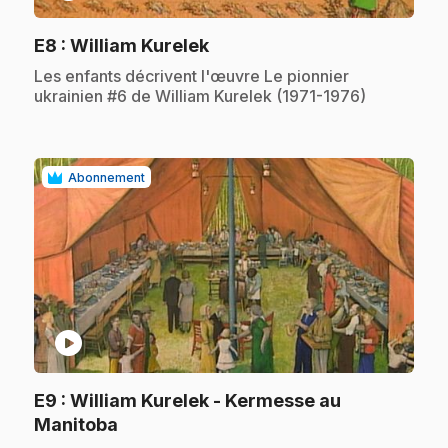
.
E8
: William Kurelek
.
Les enfants décrivent l'œuvre Le pionnier
ukrainien #6 de William Kurelek (1971-1976)
Abonnement
play_circle
E9
: William Kurelek - Kermesse au
.
Manitoba