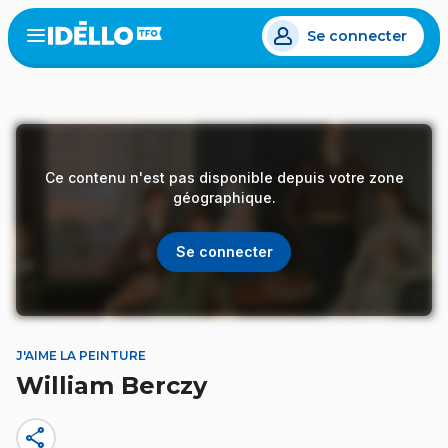
Aller
Se connecter
au
Open
the
contenu
menu
principal
Ce contenu n'est pas disponible depuis votre zone
géographique.
Se connecter
J'AIME LA PEINTURE
William Berczy
share