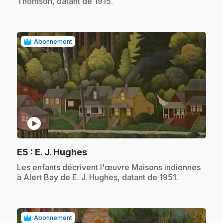
Thomson, datant de 1915.
Abonnement
play_circle
.
E5
: E. J. Hughes
.
Les enfants décrivent l'œuvre Maisons indiennes
à Alert Bay de E. J. Hughes, datant de 1951.
Abonnement