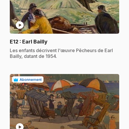
play_circle
.
E12
: Earl Bailly
.
Les enfants décrivent l'œuvre Pêcheurs de Earl
Bailly, datant de 1954.
Abonnement
play_circle