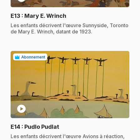
.
E13
: Mary E. Wrinch
.
Les enfants décrivent l'œuvre Sunnyside, Toronto
de Mary E. Wrinch, datant de 1923.
Abonnement
play_circle
.
E14
: Pudlo Pudlat
.
Les enfants décrivent l'œuvre Avions à réaction,