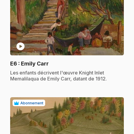
play_circle
.
E6
: Emily Carr
.
Les enfants décrivent l'œuvre Knight Inlet
Memalilaqua de Emily Carr, datant de 1912.
Abonnement