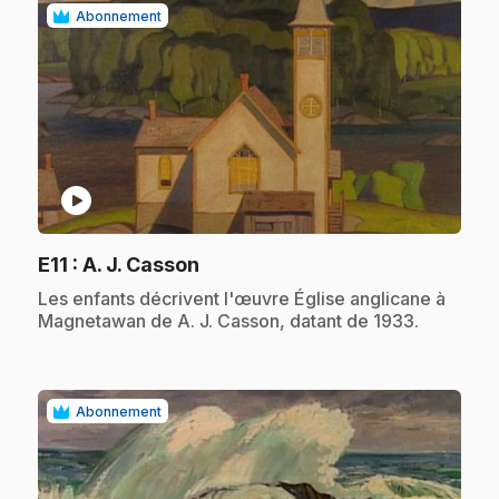
Abonnement
play_circle
.
E11
: A. J. Casson
.
Les enfants décrivent l'œuvre Église anglicane à
Magnetawan de A. J. Casson, datant de 1933.
Abonnement