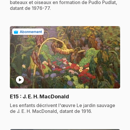
bateaux et oiseaux en formation de Pudlo Pudlat,
datant de 1976-77.
Abonnement
play_circle
.
E15
: J. E. H. MacDonald
.
Les enfants décrivent l'œuvre Le jardin sauvage
de J. E. H. MacDonald, datant de 1916.