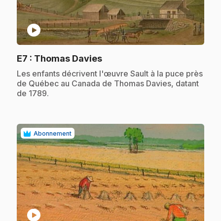
play_circle
.
E7
: Thomas Davies
.
Les enfants décrivent l'œuvre Sault à la puce près
de Québec au Canada de Thomas Davies, datant
de 1789.
Abonnement
play_circle