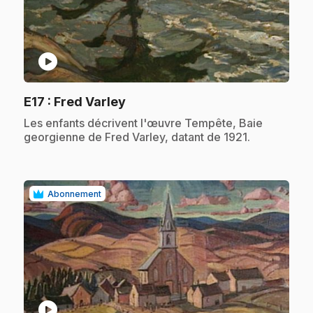
play_circle
.
E17
: Fred Varley
.
Les enfants décrivent l'œuvre Tempête, Baie
georgienne de Fred Varley, datant de 1921.
Abonnement
play_circle