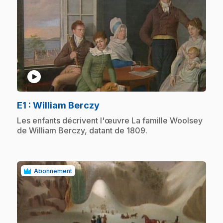
play_circle
.
E1
: William Berczy
.
Les enfants décrivent l'œuvre La famille Woolsey
de William Berczy, datant de 1809.
Abonnement