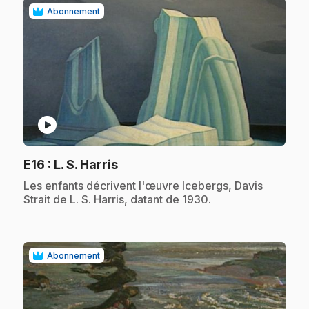
Abonnement
play_circle
.
E16
: L. S. Harris
.
Les enfants décrivent l'œuvre Icebergs, Davis
Strait de L. S. Harris, datant de 1930.
Abonnement