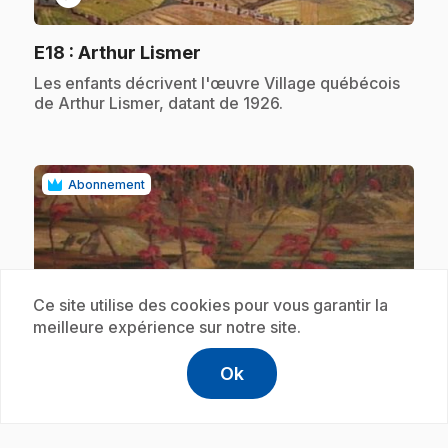
.
E18
: Arthur Lismer
.
Les enfants décrivent l'œuvre Village québécois
de Arthur Lismer, datant de 1926.
Abonnement
Ce site utilise des cookies pour vous garantir la
meilleure expérience sur notre site.
play_circle
Ok
help
Aide
Accéder à l
,Ce lien s'
.
E19
: A. Y. Jackson
.
Les enfants décrivent l'œuvre L'érable rouge de