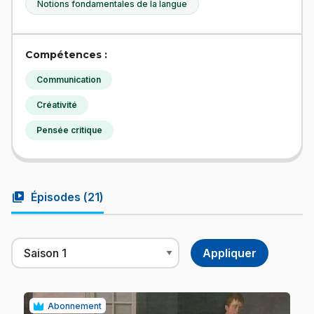
Notions fondamentales de la langue
Compétences :
Communication
Créativité
Pensée critique
video_library
Épisodes (
21
)
Abonnement