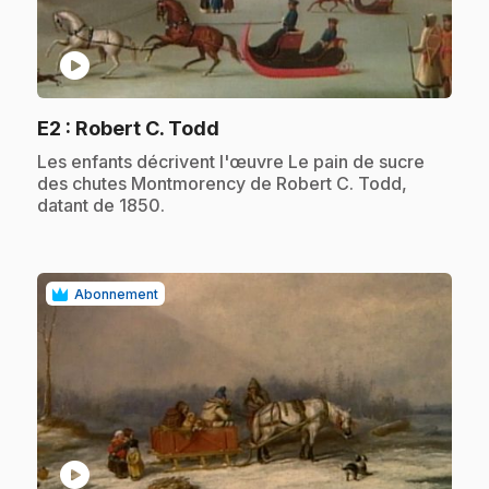
play_circle
.
E2
: Robert C. Todd
.
Les enfants décrivent l'œuvre Le pain de sucre
des chutes Montmorency de Robert C. Todd,
datant de 1850.
Abonnement
play_circle