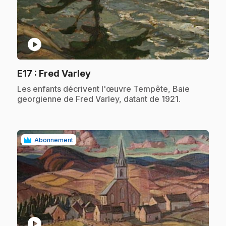
play_circle
.
E17
: Fred Varley
.
Les enfants décrivent l'œuvre Tempête, Baie
georgienne de Fred Varley, datant de 1921.
Abonnement
play_circle