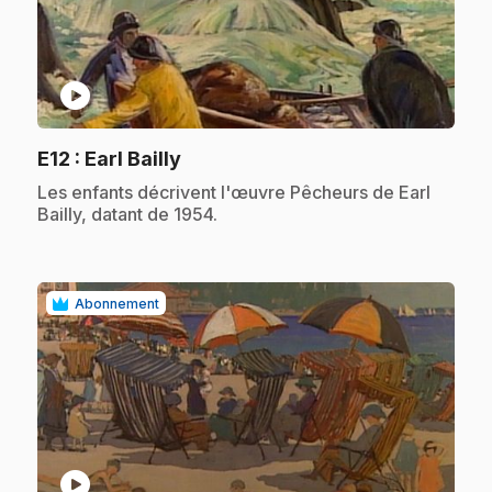
play_circle
.
E12
: Earl Bailly
.
Les enfants décrivent l'œuvre Pêcheurs de Earl
Bailly, datant de 1954.
Abonnement
play_circle