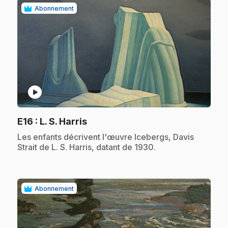
Abonnement
play_circle
.
E16
: L. S. Harris
.
Les enfants décrivent l'œuvre Icebergs, Davis
Strait de L. S. Harris, datant de 1930.
Abonnement