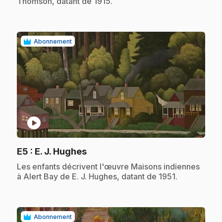
Thomson, datant de 1915.
Abonnement
play_circle
.
E5
: E. J. Hughes
.
Les enfants décrivent l'œuvre Maisons indiennes
à Alert Bay de E. J. Hughes, datant de 1951.
Abonnement