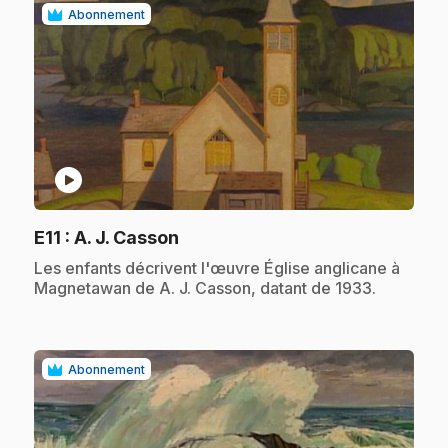
Abonnement
play_circle
.
E11
: A. J. Casson
.
Les enfants décrivent l'œuvre Église anglicane à
Magnetawan de A. J. Casson, datant de 1933.
Abonnement