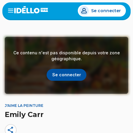
Aller
Se connecter
au
Open
the
contenu
menu
principal
Ce contenu n'est pas disponible depuis votre zone
géographique.
Se connecter
J'AIME LA PEINTURE
Emily Carr
share