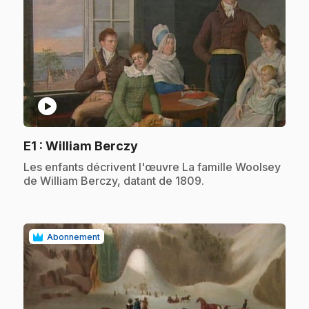
play_circle
.
E1
: William Berczy
.
Les enfants décrivent l'œuvre La famille Woolsey
de William Berczy, datant de 1809.
Abonnement