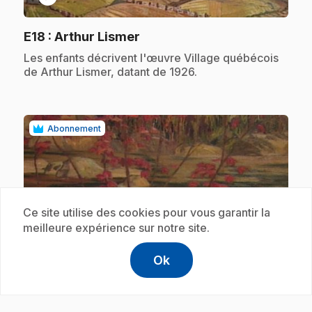
.
E18
: Arthur Lismer
.
Les enfants décrivent l'œuvre Village québécois
de Arthur Lismer, datant de 1926.
Abonnement
Ce site utilise des cookies pour vous garantir la
meilleure expérience sur notre site.
play_circle
Ok
help
Aide
Accéder à l
,Ce lien s'
.
E19
: A. Y. Jackson
.
Les enfants décrivent l'œuvre L'érable rouge de