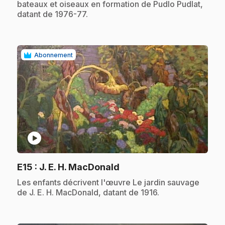
bateaux et oiseaux en formation de Pudlo Pudlat,
datant de 1976-77.
Abonnement
play_circle
.
E15
: J. E. H. MacDonald
.
Les enfants décrivent l'œuvre Le jardin sauvage
de J. E. H. MacDonald, datant de 1916.