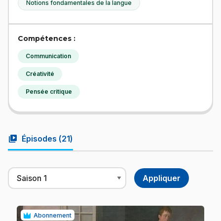
Notions fondamentales de la langue
Compétences :
Communication
Créativité
Pensée critique
video_library
Épisodes (
21
)
Abonnement