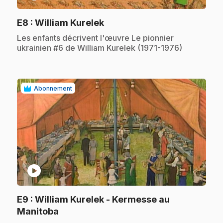
.
E8
: William Kurelek
.
Les enfants décrivent l'œuvre Le pionnier
ukrainien #6 de William Kurelek (1971-1976)
Abonnement
play_circle
E9
: William Kurelek - Kermesse au
.
Manitoba