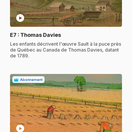
play_circle
.
E7
: Thomas Davies
.
Les enfants décrivent l'œuvre Sault à la puce près
de Québec au Canada de Thomas Davies, datant
de 1789.
Abonnement
play_circle