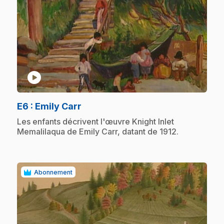
play_circle
.
E6
: Emily Carr
.
Les enfants décrivent l'œuvre Knight Inlet
Memalilaqua de Emily Carr, datant de 1912.
Abonnement