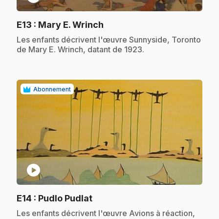
.
E13
: Mary E. Wrinch
.
Les enfants décrivent l'œuvre Sunnyside, Toronto
de Mary E. Wrinch, datant de 1923.
Abonnement
play_circle
.
E14
: Pudlo Pudlat
.
Les enfants décrivent l'œuvre Avions à réaction,