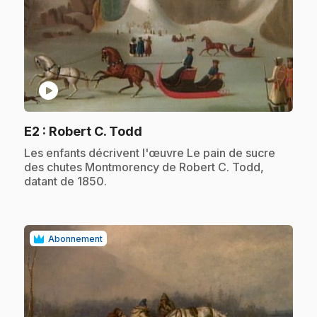
play_circle
.
E2
: Robert C. Todd
.
Les enfants décrivent l'œuvre Le pain de sucre
des chutes Montmorency de Robert C. Todd,
datant de 1850.
Abonnement