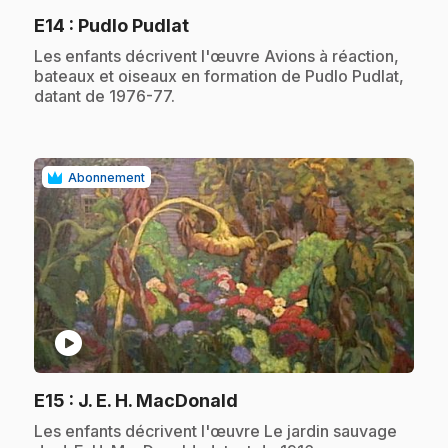
.
E14
: Pudlo Pudlat
.
Les enfants décrivent l'œuvre Avions à réaction,
bateaux et oiseaux en formation de Pudlo Pudlat,
datant de 1976-77.
Abonnement
play_circle
.
E15
: J. E. H. MacDonald
.
Les enfants décrivent l'œuvre Le jardin sauvage