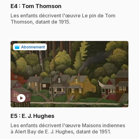
.
E4
: Tom Thomson
.
Les enfants décrivent l'œuvre Le pin de Tom
Thomson, datant de 1915.
Abonnement
play_circle
.
E5
: E. J. Hughes
.
Les enfants décrivent l'œuvre Maisons indiennes
à Alert Bay de E. J. Hughes, datant de 1951.