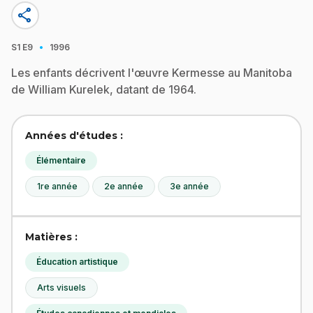
share
·
S1
E9
1996
Les enfants décrivent l'œuvre Kermesse au Manitoba
de William Kurelek, datant de 1964.
Années d'études :
Élémentaire
1re année
2e année
3e année
Matières :
Éducation artistique
Arts visuels