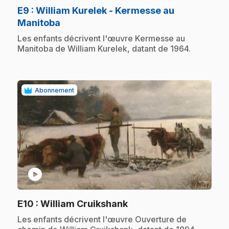
E9
: William Kurelek - Kermesse au
.
Manitoba
.
Les enfants décrivent l'œuvre Kermesse au
Manitoba de William Kurelek, datant de 1964.
Abonnement
play_circle
.
E10
: William Cruikshank
.
Les enfants décrivent l'œuvre Ouverture de