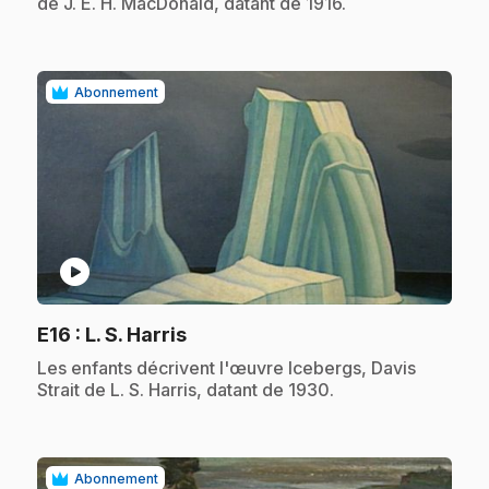
de J. E. H. MacDonald, datant de 1916.
Abonnement
play_circle
.
E16
: L. S. Harris
.
Les enfants décrivent l'œuvre Icebergs, Davis
Strait de L. S. Harris, datant de 1930.
Abonnement