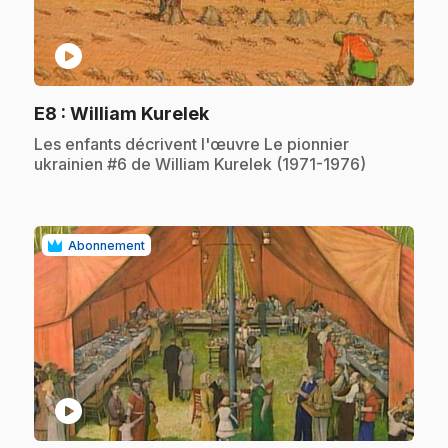
play_circle
.
E8
: William Kurelek
.
Les enfants décrivent l'œuvre Le pionnier
ukrainien #6 de William Kurelek (1971-1976)
Abonnement
play_circle