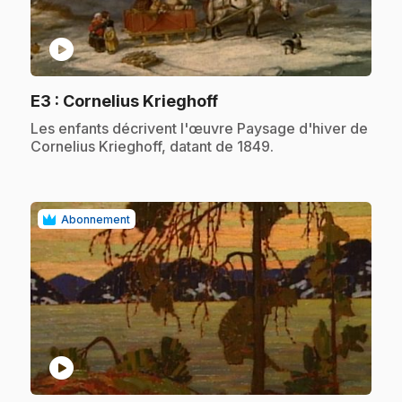
play_circle
.
E3
: Cornelius Krieghoff
.
Les enfants décrivent l'œuvre Paysage d'hiver de
Cornelius Krieghoff, datant de 1849.
Abonnement
play_circle