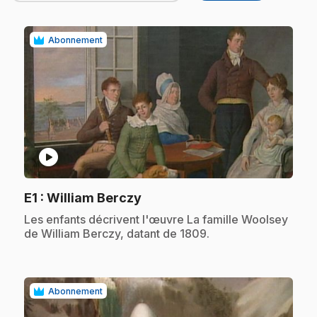
Abonnement
play_circle
.
E1
: William Berczy
.
Les enfants décrivent l'œuvre La famille Woolsey
de William Berczy, datant de 1809.
Abonnement