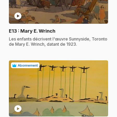
play_circle
.
E13
: Mary E. Wrinch
.
Les enfants décrivent l'œuvre Sunnyside, Toronto
de Mary E. Wrinch, datant de 1923.
Abonnement
play_circle