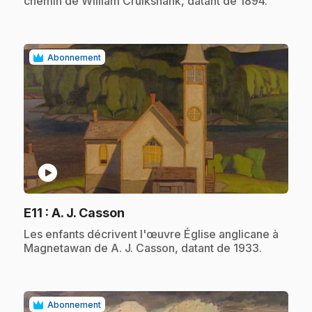
chemin de William Cruikshank, datant de 1894.
Abonnement
play_circle
.
E11
: A. J. Casson
.
Les enfants décrivent l'œuvre Église anglicane à
Magnetawan de A. J. Casson, datant de 1933.
Abonnement