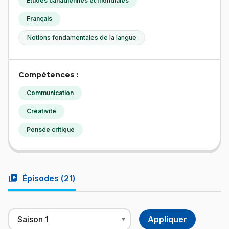
Études canadiennes et mondiales
Français
Notions fondamentales de la langue
Compétences :
Communication
Créativité
Pensée critique
video_library
Épisodes (
21
)