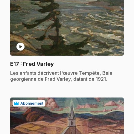
play_circle
.
E17
: Fred Varley
.
Les enfants décrivent l'œuvre Tempête, Baie
georgienne de Fred Varley, datant de 1921.
Abonnement