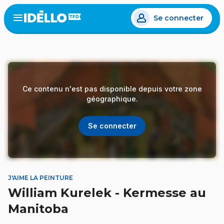
Aller
Se connecter
au
Open
the
contenu
menu
principal
Ce contenu n'est pas disponible depuis votre zone
géographique.
Se connecter
J'AIME LA PEINTURE
William Kurelek - Kermesse au
Manitoba