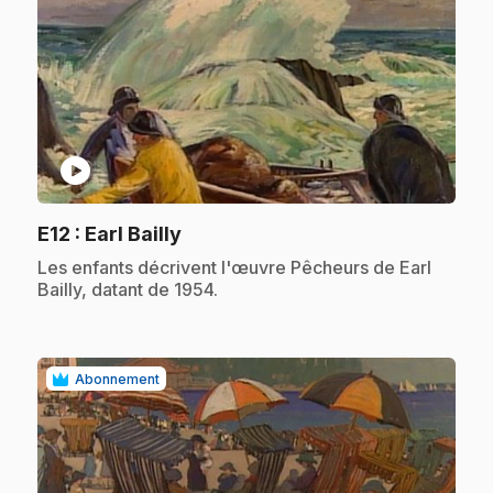
play_circle
.
E12
: Earl Bailly
.
Les enfants décrivent l'œuvre Pêcheurs de Earl
Bailly, datant de 1954.
Abonnement